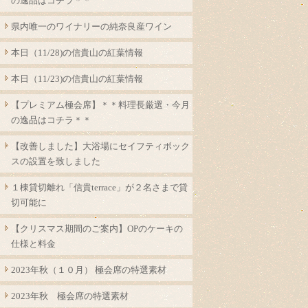
の逸品はコチラ＊＊
県内唯一のワイナリーの純奈良産ワイン
本日（11/28)の信貴山の紅葉情報
本日（11/23)の信貴山の紅葉情報
【プレミアム極会席】＊＊料理長厳選・今月
の逸品はコチラ＊＊
【改善しました】大浴場にセイフティボック
スの設置を致しました
１棟貸切離れ「信貴terrace」が２名さまで貸
切可能に
【クリスマス期間のご案内】OPのケーキの
仕様と料金
2023年秋（１０月） 極会席の特選素材
2023年秋 極会席の特選素材