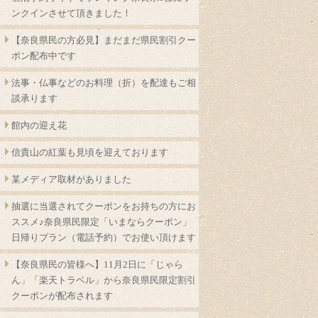
ンクインさせて頂きました！
【奈良県民の方必見】まだまだ県民割引クー
ポン配布中です
法事・仏事などのお料理（折）を配達もご相
談承ります
館内の迎え花
信貴山の紅葉も見頃を迎えております
某メディア取材がありました
抽選に当選されてクーポンをお持ちの方にお
ススメ♪奈良県民限定「いまならクーポン」
日帰りプラン（電話予約）でお使い頂けます
【奈良県民の皆様へ】11月2日に「じゃら
ん」「楽天トラベル」から奈良県民限定割引
クーポンが配布されます