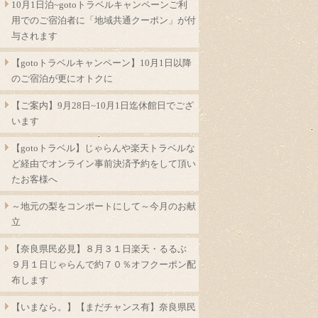
10月1日泊~gotoトラベルキャンペーンご利
用でのご宿泊者に「地域共通クーポン」が付
与されます
【gotoトラベルキャンペーン】10月1日以降
のご宿泊が更にオトクに
【ご案内】9月28日~10月1日迄休館日でござ
います
【gotoトラベル】じゃらんや楽天トラベルな
ど経由でオンライン事前決済予約をして頂い
たお客様へ
～地元の梨をコンポートにして～今月のお献
立
【奈良県民必見】８月３１日楽天・るるぶ
９月１日じゃらんで約７０％オフクーポン配
布します
【いまなら。】【まだチャンス有】奈良県民