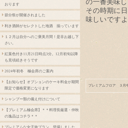
の一番美味し
おります
その時期に日
節分祭が開催されました
味しいです
利き酒師がセレクトした地酒 揃っています
１２月は自分へのご褒美月間！是非お越し下
さい。
紅葉色付き11月21日時点3分。12月初旬以降
も見頃続きそうです
2024年初冬 極会席のご案内
【お知らせ】オプションのケーキ料金が期間
プレミアムフロア ３月
限定で価格変更になります
シャンプー類の備え付けについて
【プレミアム極会席】＊＊料理長厳選・仲秋
の逸品はコチラ＊＊
プレミアムな女子旅プラン 登場しました