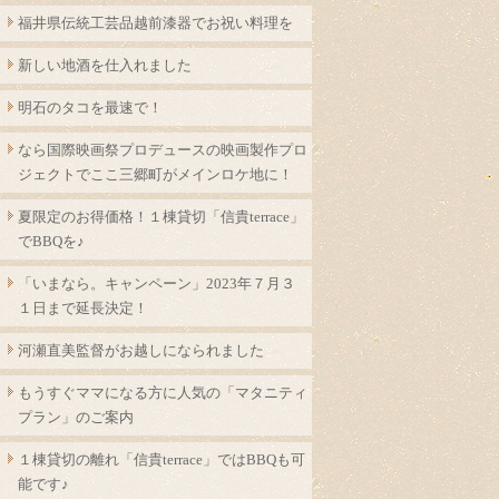
福井県伝統工芸品越前漆器でお祝い料理を
新しい地酒を仕入れました
明石のタコを最速で！
なら国際映画祭プロデュースの映画製作プロ
ジェクトでここ三郷町がメインロケ地に！
夏限定のお得価格！１棟貸切「信貴terrace」
でBBQを♪
「いまなら。キャンペーン」2023年７月３
１日まで延長決定！
河瀬直美監督がお越しになられました
もうすぐママになる方に人気の「マタニティ
プラン」のご案内
１棟貸切の離れ「信貴terrace」ではBBQも可
能です♪