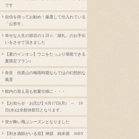
です
自信を持ってお勧め！厳選して仕入れている
「山形牛」
幸せな人生の節目の１日☆「婚礼」のお手伝
いをさせて頂きました
【夏のイシオシ】ウニをたっぷり堪能できる
夏限定プラン♪
奈良 信貴山の梅雨時期ならではの幻想的な
風景
館内の迎え花も初夏仕様に・・・
【お知らせ・お詫び】6月17日(月) ～ 19
日(水)は全館休館日となります。
蛍が舞い飛ぶシーズンとなりました
【利き酒師がいる宿】神韻 純米酒 30BY