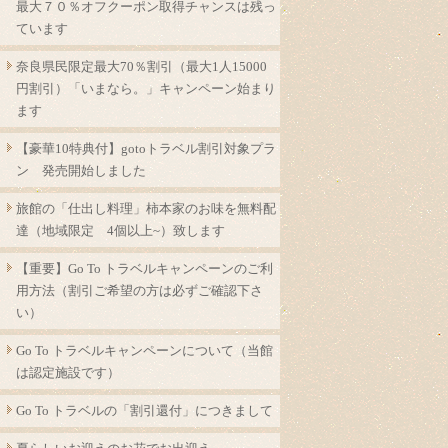
最大７０％オフクーポン取得チャンスは残っ
ています
奈良県民限定最大70％割引（最大1人15000
円割引）「いまなら。」キャンペーン始まり
ます
【豪華10特典付】gotoトラベル割引対象プラ
ン 発売開始しました
旅館の「仕出し料理」柿本家のお味を無料配
達（地域限定 4個以上~）致します
【重要】Go To トラベルキャンペーンのご利
用方法（割引ご希望の方は必ずご確認下さ
い）
Go To トラベルキャンペーンについて（当館
は認定施設です）
Go To トラベルの「割引還付」につきまして