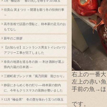
3月 “極会席” 春の兆しを映す4つの珠玉
信貴山 寅まつり ～開運を願う冬の恒例行事
～
高市首相で話題の雪駄と、柿本家の足元のお
もてなし
新年のご挨拶
【お知らせ】エントランス男女トイレのバリ
アフリー工事が完了しました
奈良の地酒を巡る冬の旅 ― 利き酒師が選ぶ
県内六蔵の日本酒 ―
右上の一番大
三郷町産ブレンド米『風乃田園 龍ひかり』
左上の赤い魚
静寂にきらめく冬の灯り──柿本家の館内
手前の魚→ほ
に、今年もクリスマスの装飾が整いました
12月 “極会席” 冬の贅を味わう五つの珠玉
です。