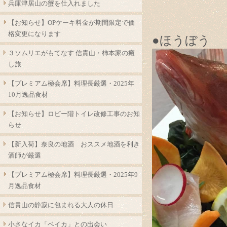
兵庫津居山の蟹を仕入れました
【お知らせ】OPケーキ料金が期間限定で価
格変更になります
●ほうぼう
３ソムリエがもてなす 信貴山・柿本家の癒
し旅
【プレミアム極会席】料理長厳選・2025年
10月逸品食材
【お知らせ】ロビー階トイレ改修工事のお知
らせ
【新入荷】奈良の地酒 おススメ地酒を利き
酒師が厳選
【プレミアム極会席】料理長厳選・2025年9
月逸品食材
信貴山の静寂に包まれる大人の休日
小さなイカ「ベイカ」との出会い