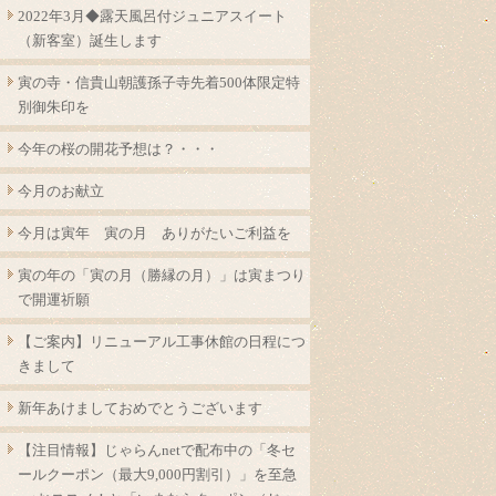
2022年3月◆露天風呂付ジュニアスイート
（新客室）誕生します
寅の寺・信貴山朝護孫子寺先着500体限定特
別御朱印を
今年の桜の開花予想は？・・・
今月のお献立
今月は寅年 寅の月 ありがたいご利益を
寅の年の「寅の月（勝縁の月）」は寅まつり
で開運祈願
【ご案内】リニューアル工事休館の日程につ
きまして
新年あけましておめでとうございます
【注目情報】じゃらんnetで配布中の「冬セ
ールクーポン（最大9,000円割引）」を至急