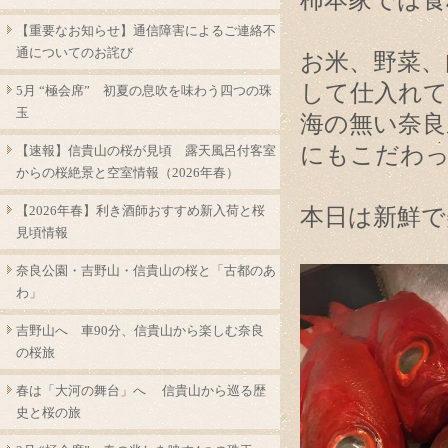
柿本家では食
【重要なお知らせ】通信障害によるご連絡不
通についてのお詫び
お米、野菜、
して仕入れ
5月 “極会席” 初夏の息吹を味わう四つの珠
玉
海の無い奈良
にもこだわ
【速報】信貴山の桜が見頃 露天風呂付客室
からの桜絶景と空室情報（2026年春）
【2026年春】利き酒師おすすめ新入荷と桜
本日は新鮮で
見頃情報
奈良公園・吉野山・信貴山の桜と「古都のあ
わ」
吉野山へ 車90分、信貴山から楽しむ奈良
の桜旅
春は「大河の舞台」へ 信貴山から巡る歴
史と桜の旅