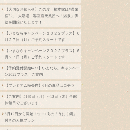
【大切なお知らせ】この度 柿本家は❝温泉
宿❞に！大浴場 客室露天風呂へ「温泉」供
給を開始いたします！
【いまならキャンペーン２０２２プラス】６
月２７日（月）ご予約スタートです
【いまならキャンペーン２０２２プラス】６
月２７日（月）ご予約スタートです
【予約受付開始6/27】いまなら。キャンペー
ン2022プラス ご案内
【プレミアム極会席】6月の逸品はコチラ
【ご案内】5月9日（月）～12日（木）全館
休館日でございます
5月12日から開始！ウニ+肉の「うにく鍋」
付きの人気プラン