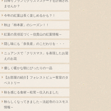
日帰りプランでクリスマスデートを計画され
ませんか？
今年の紅葉は長く楽しめるかも？！
秋は「柿本家」のシーズン！！
紅葉の見頃近づく～信貴山の紅葉情報～
隠し味にも「奈良産」のこだわりを・・・
ニュアンスで「クリスマス」を表現したお迎
えのお花
優しく暖かな朝にぴったりの一品
【お部屋の紹介】フォレストビュー客室のタ
ペストリー
秋を感じる食材～松茸～仕入れました
秋らしくなってきました～法起寺のコスモス
情報～