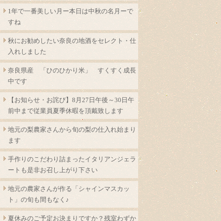
1年で一番美しい月ー本日は中秋の名月ーで
すね
秋にお勧めしたい奈良の地酒をセレクト・仕
入れしました
奈良県産 「ひのひかり米」 すくすく成長
中です
【お知らせ・お詫び】8月27日午後～30日午
前中まで従業員夏季休暇を頂戴致します
地元の梨農家さんから旬の梨の仕入れ始まり
ます
手作りのこだわり詰まったイタリアンジェラ
ートも是非お召し上がり下さい
地元の農家さんが作る「シャインマスカッ
ト」の旬も間もなく♪
夏休みのご予定お決まりですか？残室わずか