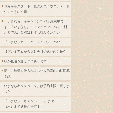
６月からスタート！夏の人気「ウニ」＋「和
牛」＝うにく鍋
「いまなら。キャンペン2023」継続中で
す。「いまなら。キャンペーン2023」ご利
用希望のお客様は必ずお読みください
「いまならキャンペーン2023」について
【プレミアム極会席】今月の逸品のご紹介
桜が見頃を迎えつつあります
新しい地酒を仕入れました＆信貴山の桜開花
予想
いまならキャンペーン。は予約上限に達しま
した
「いまなら。キャンペーン」は3月30日
（木）まで延長が決定！