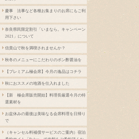
慶事 法事など各種お集まりのお席にもご利
用下さい
奈良県民限定割引「いまなら。キャンペーン
2021」について
信貴山で秋を満喫されませんか？
秋冬のメニューにこだわりのポン酢醤油を
【プレミアム極会席】今月の逸品はコチラ
秋におススメの地酒を仕入れました
【新 極会席販売開始】料理長厳選今月の特
選素材を
お盆休みの最後は美味なる会席料理を日帰り
で
（キャンセル料補償サービスのご案内）宿泊