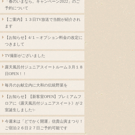
「春のいまなら。キャンペーン2022」のご
予約について
【ご案内】１３日TV放送で当館が紹介され
ます
【お知らせ】4/１～オプション料金の改定に
つきまして
TV撮影がございました
露天風呂付ジュニアスイートルーム３月１８
日OPEN！！
毎月のお献立内に大和の伝統野菜を
【お知らせ】【新客室OPEN】プレミアムフ
ロアに《露天風呂付ジュニアスイート》が２
室誕生しました✨
今週末は「どでかく開運」信貴山寅まつり！
ご宿泊２６日２７日ご予約可能です