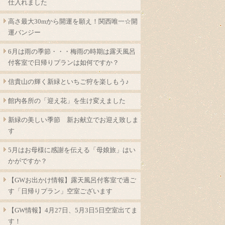
仕入れました
高さ最大30mから開運を願え！関西唯一☆開
運バンジー
6月は雨の季節・・・梅雨の時期は露天風呂
付客室で日帰りプランは如何ですか？
信貴山の輝く新緑といちご狩を楽しもう♪
館内各所の「迎え花」を生け変えました
新緑の美しい季節 新お献立でお迎え致しま
す
5月はお母様に感謝を伝える「母娘旅」はい
かがですか？
【GWお出かけ情報】露天風呂付客室で過ご
す「日帰りプラン」空室ございます
【GW情報】4月27日、5月3日5日空室出てま
す！