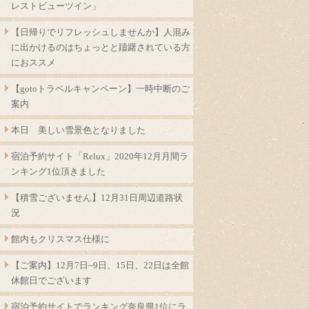
レストビューツイン」
【日帰りでリフレッシュしませんか】人混み
に出かけるのはちょっとと躊躇されている方
におススメ
【gotoトラベルキャンペーン】一時中断のご
案内
本日 美しい雪景色となりました
宿泊予約サイト「Relux」2020年12月月間ラ
ンキング1位頂きました
【積雪ございません】12月31日周辺道路状
況
館内もクリスマス仕様に
【ご案内】12月7日~9日、15日、22日は全館
休館日でございます
宿泊予約サイトでランキング奈良県1位にラ