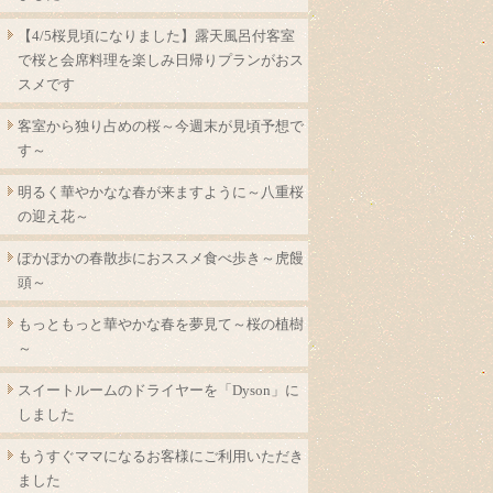
【4/5桜見頃になりました】露天風呂付客室
で桜と会席料理を楽しみ日帰りプランがおス
スメです
客室から独り占めの桜～今週末が見頃予想で
す～
明るく華やかなな春が来ますように～八重桜
の迎え花～
ぽかぽかの春散歩におススメ食べ歩き～虎饅
頭～
もっともっと華やかな春を夢見て～桜の植樹
～
スイートルームのドライヤーを「Dyson」に
しました
もうすぐママになるお客様にご利用いただき
ました