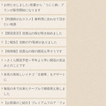
お待たせしました♪初夏から「うにく鍋」プ
ランが販売開始になります
【利酒師がおススメ】春料理に合わせて頂き
たい地酒
【開花宣言】信貴山の桜が咲き始めました
【ご報告】当館のTV取材がありました
【桜情報】信貴山の桜の開花も早そうです
＜さくら開花予想＞平年より早い開花の見込
みとのことです
奈良の美味しいイチゴ「古都華」をデザート
に
無垢の木で出来たテーブルで模様替え致しま
した
【お部屋のご紹介】プレミアムフロア「フォ