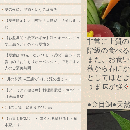
夏の夜に、地酒というご褒美を
【夏季限定】天川村産「天然鮎」入荷しまし
た
【お盆期間・残室わずか】和のオーベルジュ
非常に上質の
で五感をととのえる夏旅を
階級の食べ
【夏旅は“観光しない”という選択】奈良・信
また、お食
貴山の「おこもりオーベルジュ」で過ごす大
秋から春にか
人のご褒美時間
としてほど
7月の前菜 ～五感で味わう涼の設え～
うま味が強く
【プレミアム極会席】料理長厳選・2025年7
月逸品食材
●金目鯛●天
6月の口福、始まりのひと品
【雨音をBGMに、心ほぐれる籠り旅】～柿
本家より～