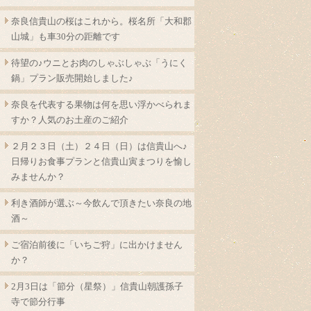
奈良信貴山の桜はこれから。桜名所「大和郡
山城」も車30分の距離です
待望の♪ウニとお肉のしゃぶしゃぶ「うにく
鍋」プラン販売開始しました♪
奈良を代表する果物は何を思い浮かべられま
すか？人気のお土産のご紹介
２月２３日（土）２４日（日）は信貴山へ♪
日帰りお食事プランと信貴山寅まつりを愉し
みませんか？
利き酒師が選ぶ～今飲んで頂きたい奈良の地
酒～
ご宿泊前後に「いちご狩」に出かけません
か？
2月3日は「節分（星祭）」信貴山朝護孫子
寺で節分行事