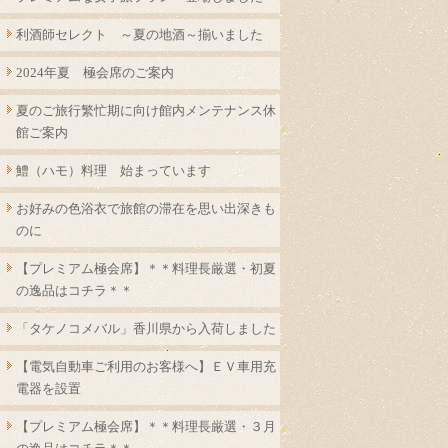
利酒師セレクト ～夏の地酒～揃いました
2024年夏 極会席のご案内
夏のご旅行繁忙期に向け館内メンテナンス休
館ご案内
鱧（ハモ）料理 始まっています
お好みの色浴衣で旅館の滞在を思い出深きも
のに
【プレミアム極会席】＊＊料理長厳選・初夏
の逸品はコチラ＊＊
「タケノコメバル」香川県から入荷しました
【電気自動車ご利用のお客様へ】ＥＶ車用充
電器を設置
【プレミアム極会席】＊＊料理長厳選・３月