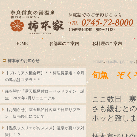
HOME
お部屋のご案内
お料理のご案内
柿本家のお知らせ
HOME
»
柿本家のお知らせ
»
【プレミアム極会席】＊＊料理長厳選・今月
旬魚 ぞく
の逸品はコチラ＊＊
森を望む「露天風呂付ローベッドツイン」誕
ここ数日 寒
生｜2026年7月リニューアル
さも緩むと
【お知らせ】露天風呂付客室の日帰りプラ
ン 販売停止について
ホッと致し
【温泉ソムリエがおススメ】温泉が夏バテ対
策に！？