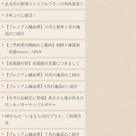
ある日の欲張りトリプルプランの旬魚姿造り
３年ぶりに復活！
【プレミアム極会席】12月と新年１月の逸
品のご紹介
【ご予約受付開始のご案内】別館１棟貸切
「信貴terrace」OPEN
【全国旅行割】全国旅行支援につきまして
【プレミアム極会席】10月の逸品のご紹介
【プレミアム極会席】9月の逸品のご紹介
【今月のお献立に登場】長介さん達が作るロ
ロン＆バターナッツカボチャ
HPからの「いまなら2022プラス」ご利用方
法
【プレミアム極会席】７月の逸品のご紹介