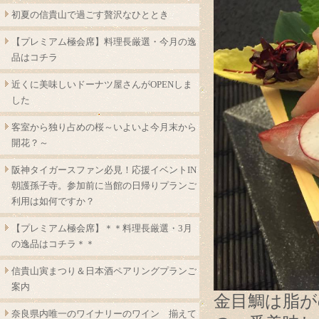
初夏の信貴山で過ごす贅沢なひととき
【プレミアム極会席】料理長厳選・今月の逸
品はコチラ
近くに美味しいドーナツ屋さんがOPENしま
した
客室から独り占めの桜～いよいよ今月末から
開花？～
阪神タイガースファン必見！応援イベントIN
朝護孫子寺。参加前に当館の日帰りプランご
利用は如何ですか？
【プレミアム極会席】＊＊料理長厳選・3月
の逸品はコチラ＊＊
信貴山寅まつり＆日本酒ペアリングプランご
案内
金目鯛は脂が
奈良県内唯一のワイナリーのワイン 揃えて