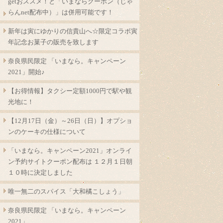
getおススメ！と「いまならクーポン（じゃ
らんnet配布中）」は併用可能です！
新年は寅にゆかりの信貴山へ☆限定コラボ寅
年記念お菓子の販売を致します
奈良県民限定 「いまなら。キャンペーン
2021」開始♪
【お得情報】タクシー定額1000円で駅や観
光地に！
【12月17日（金）～26日（日）】オプショ
ンのケーキの仕様について
「いまなら。キャンペーン2021」オンライ
ン予約サイトクーポン配布は １２月１日朝
１０時に決定しました
唯一無二のスパイス「大和橘こしょう」
奈良県民限定 「いまなら。キャンペーン
2021」