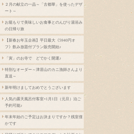
２月の献立の一品～「古都華」を使ったデザ
ート～
お籠もりで美味しいお食事とのんびり湯浴み
の日帰り旅
【新春お年玉企画】平日最大《5940円オ
フ》飲み放題付プラン販売開始♪
「寅」のお寺で どでかく開運♪
特別なオーダー～津居山のカニ漁師さんより
直送～
新年明けましておめでとうございます
人気の露天風呂付客室×1月1日（元旦）泊ご
予約可能♪
年末年始のご予定はお決まりですか？残室僅
かです