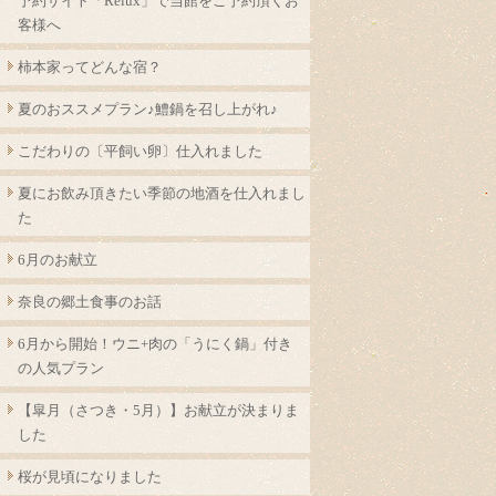
予約サイト「Relux」で当館をご予約頂くお
客様へ
柿本家ってどんな宿？
夏のおススメプラン♪鱧鍋を召し上がれ♪
こだわりの〔平飼い卵〕仕入れました
夏にお飲み頂きたい季節の地酒を仕入れまし
た
6月のお献立
奈良の郷土食事のお話
6月から開始！ウニ+肉の「うにく鍋」付き
の人気プラン
【皐月（さつき・5月）】お献立が決まりま
した
桜が見頃になりました