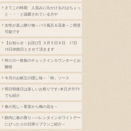
さてこの時期 人混みに出かけるのはちょっ
と・・・と躊躇されている方や
女性が喜ぶ贈り物～バラ風呂＆花束～ご用意
可能です
【お知らせ・お詫び】３月５日６日 17日
18日休館日とさせて頂きます
拘りの一枚板のチェックインカウンターとお
雛様
今月のお献立の隠し味～「柿」ソース
明日明後日は楽しいお祭りです♪本日夕方TV
でも紹介
春の兆し～客室から梅の花を～
館内に春の香り～バレンタインホワイトデー
にぴったりの日帰りプランご紹介～