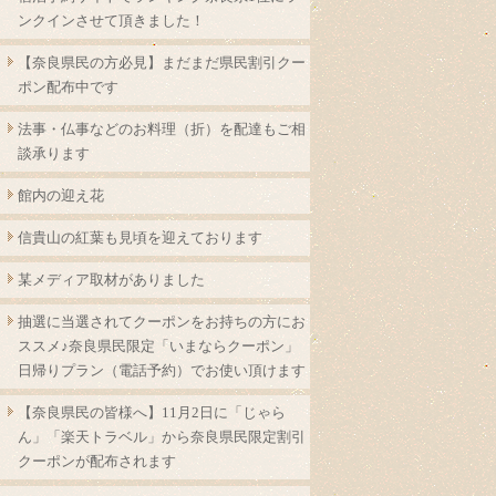
ンクインさせて頂きました！
【奈良県民の方必見】まだまだ県民割引クー
ポン配布中です
法事・仏事などのお料理（折）を配達もご相
談承ります
館内の迎え花
信貴山の紅葉も見頃を迎えております
某メディア取材がありました
抽選に当選されてクーポンをお持ちの方にお
ススメ♪奈良県民限定「いまならクーポン」
日帰りプラン（電話予約）でお使い頂けます
【奈良県民の皆様へ】11月2日に「じゃら
ん」「楽天トラベル」から奈良県民限定割引
クーポンが配布されます