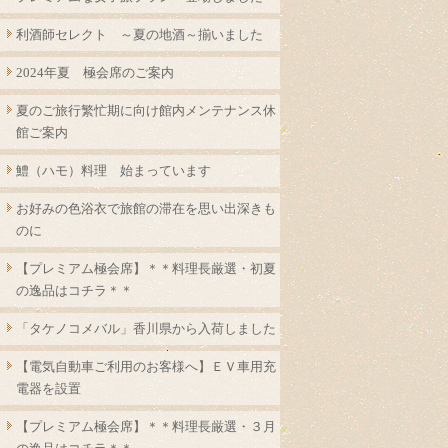
利酒師セレクト ～夏の地酒～揃いました
2024年夏 極会席のご案内
夏のご旅行繁忙期に向け館内メンテナンス休
館ご案内
鱧（ハモ）料理 始まっています
お好みの色浴衣で旅館の滞在を思い出深きも
のに
【プレミアム極会席】＊＊料理長厳選・初夏
の逸品はコチラ＊＊
「タケノコメバル」香川県から入荷しました
【電気自動車ご利用のお客様へ】ＥＶ車用充
電器を設置
【プレミアム極会席】＊＊料理長厳選・３月