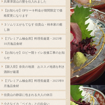
兵庫津居山の蟹を仕入れました
【お知らせ】OPケーキ料金が期間限定で価
格変更になります
３ソムリエがもてなす 信貴山・柿本家の癒
し旅
【プレミアム極会席】料理長厳選・2025年
10月逸品食材
【お知らせ】ロビー階トイレ改修工事のお知
らせ
【新入荷】奈良の地酒 おススメ地酒を利き
酒師が厳選
【プレミアム極会席】料理長厳選・2025年9
月逸品食材
信貴山の静寂に包まれる大人の休日
小さなイカ「ベイカ」との出会い