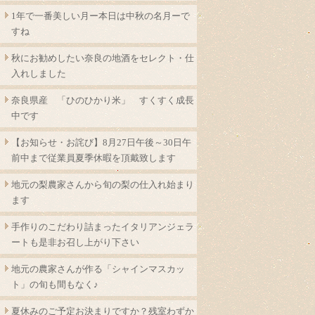
1年で一番美しい月ー本日は中秋の名月ーで
すね
秋にお勧めしたい奈良の地酒をセレクト・仕
入れしました
奈良県産 「ひのひかり米」 すくすく成長
中です
【お知らせ・お詫び】8月27日午後～30日午
前中まで従業員夏季休暇を頂戴致します
地元の梨農家さんから旬の梨の仕入れ始まり
ます
手作りのこだわり詰まったイタリアンジェラ
ートも是非お召し上がり下さい
地元の農家さんが作る「シャインマスカッ
ト」の旬も間もなく♪
夏休みのご予定お決まりですか？残室わずか