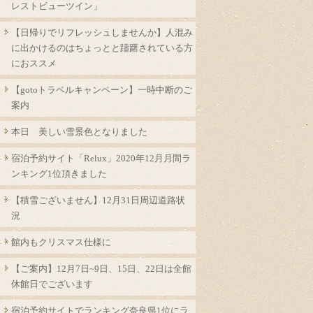
レストビューツイン」
【日帰りでリフレッシュしませんか】人混み
に出かけるのはちょっとと躊躇されている方
におススメ
【gotoトラベルキャンペーン】一時中断のご
案内
本日 美しい雪景色となりました
宿泊予約サイト「Relux」2020年12月月間ラ
ンキング1位頂きました
【積雪ございません】12月31日周辺道路状
況
館内もクリスマス仕様に
【ご案内】12月7日~9日、15日、22日は全館
休館日でございます
宿泊予約サイトでランキング奈良県1位にラ