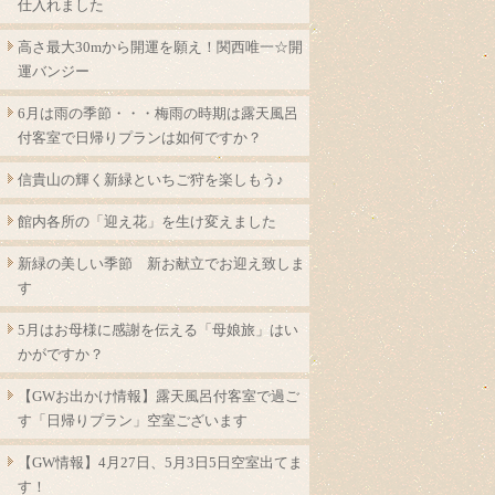
仕入れました
高さ最大30mから開運を願え！関西唯一☆開
運バンジー
6月は雨の季節・・・梅雨の時期は露天風呂
付客室で日帰りプランは如何ですか？
信貴山の輝く新緑といちご狩を楽しもう♪
館内各所の「迎え花」を生け変えました
新緑の美しい季節 新お献立でお迎え致しま
す
5月はお母様に感謝を伝える「母娘旅」はい
かがですか？
【GWお出かけ情報】露天風呂付客室で過ご
す「日帰りプラン」空室ございます
【GW情報】4月27日、5月3日5日空室出てま
す！