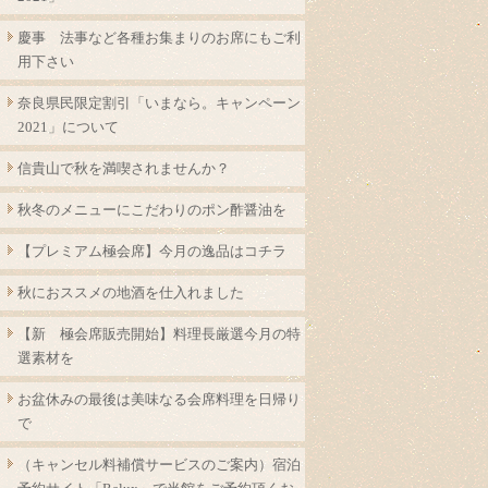
慶事 法事など各種お集まりのお席にもご利
用下さい
奈良県民限定割引「いまなら。キャンペーン
2021」について
信貴山で秋を満喫されませんか？
秋冬のメニューにこだわりのポン酢醤油を
【プレミアム極会席】今月の逸品はコチラ
秋におススメの地酒を仕入れました
【新 極会席販売開始】料理長厳選今月の特
選素材を
お盆休みの最後は美味なる会席料理を日帰り
で
（キャンセル料補償サービスのご案内）宿泊