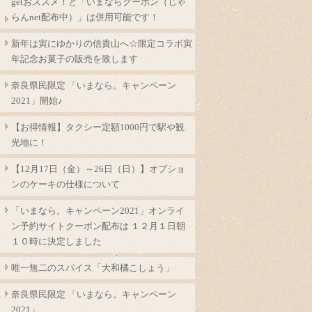
getおススメ！と「いまならクーポン（じゃ
らんnet配布中）」は併用可能です！
新年は寅にゆかりの信貴山へ☆限定コラボ寅
年記念お菓子の販売を致します
奈良県民限定 「いまなら。キャンペーン
2021」開始♪
【お得情報】タクシー定額1000円で駅や観
光地に！
【12月17日（金）～26日（日）】オプショ
ンのケーキの仕様について
「いまなら。キャンペーン2021」オンライ
ン予約サイトクーポン配布は １２月１日朝
１０時に決定しました
唯一無二のスパイス「大和橘こしょう」
奈良県民限定 「いまなら。キャンペーン
2021」