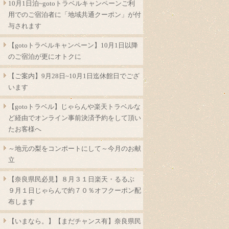
10月1日泊~gotoトラベルキャンペーンご利
用でのご宿泊者に「地域共通クーポン」が付
与されます
【gotoトラベルキャンペーン】10月1日以降
のご宿泊が更にオトクに
【ご案内】9月28日~10月1日迄休館日でござ
います
【gotoトラベル】じゃらんや楽天トラベルな
ど経由でオンライン事前決済予約をして頂い
たお客様へ
～地元の梨をコンポートにして～今月のお献
立
【奈良県民必見】８月３１日楽天・るるぶ
９月１日じゃらんで約７０％オフクーポン配
布します
【いまなら。】【まだチャンス有】奈良県民