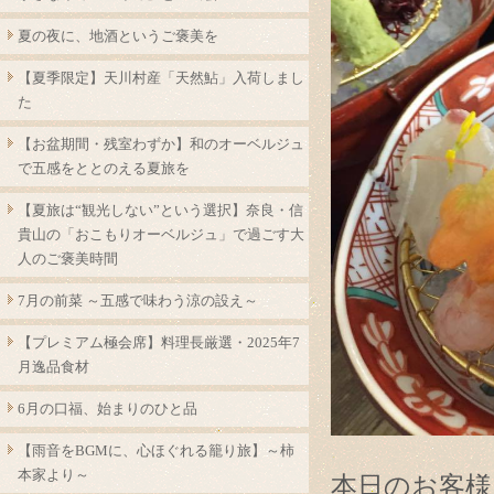
夏の夜に、地酒というご褒美を
【夏季限定】天川村産「天然鮎」入荷しまし
た
【お盆期間・残室わずか】和のオーベルジュ
で五感をととのえる夏旅を
【夏旅は“観光しない”という選択】奈良・信
貴山の「おこもりオーベルジュ」で過ごす大
人のご褒美時間
7月の前菜 ～五感で味わう涼の設え～
【プレミアム極会席】料理長厳選・2025年7
月逸品食材
6月の口福、始まりのひと品
【雨音をBGMに、心ほぐれる籠り旅】～柿
本家より～
本日のお客様