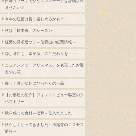
日帰りプランでクリスマスデートを計画され
ませんか？
今年の紅葉は長く楽しめるかも？！
秋は「柿本家」のシーズン！！
紅葉の見頃近づく～信貴山の紅葉情報～
隠し味にも「奈良産」のこだわりを・・・
ニュアンスで「クリスマス」を表現したお迎
えのお花
優しく暖かな朝にぴったりの一品
【お部屋の紹介】フォレストビュー客室のタ
ペストリー
秋を感じる食材～松茸～仕入れました
秋らしくなってきました～法起寺のコスモス
情報～