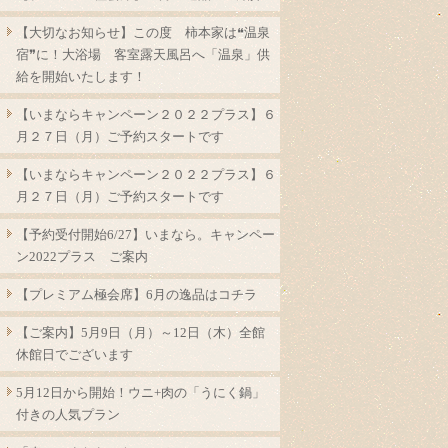
【大切なお知らせ】この度 柿本家は❝温泉
宿❞に！大浴場 客室露天風呂へ「温泉」供
給を開始いたします！
【いまならキャンペーン２０２２プラス】６
月２７日（月）ご予約スタートです
【いまならキャンペーン２０２２プラス】６
月２７日（月）ご予約スタートです
【予約受付開始6/27】いまなら。キャンペー
ン2022プラス ご案内
【プレミアム極会席】6月の逸品はコチラ
【ご案内】5月9日（月）～12日（木）全館
休館日でございます
5月12日から開始！ウニ+肉の「うにく鍋」
付きの人気プラン