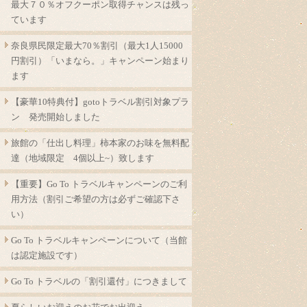
最大７０％オフクーポン取得チャンスは残っ
ています
奈良県民限定最大70％割引（最大1人15000
円割引）「いまなら。」キャンペーン始まり
ます
【豪華10特典付】gotoトラベル割引対象プラ
ン 発売開始しました
旅館の「仕出し料理」柿本家のお味を無料配
達（地域限定 4個以上~）致します
【重要】Go To トラベルキャンペーンのご利
用方法（割引ご希望の方は必ずご確認下さ
い）
Go To トラベルキャンペーンについて（当館
は認定施設です）
Go To トラベルの「割引還付」につきまして