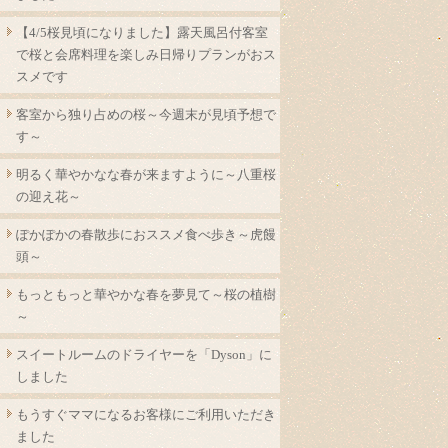
【4/5桜見頃になりました】露天風呂付客室
で桜と会席料理を楽しみ日帰りプランがおス
スメです
客室から独り占めの桜～今週末が見頃予想で
す～
明るく華やかなな春が来ますように～八重桜
の迎え花～
ぽかぽかの春散歩におススメ食べ歩き～虎饅
頭～
もっともっと華やかな春を夢見て～桜の植樹
～
スイートルームのドライヤーを「Dyson」に
しました
もうすぐママになるお客様にご利用いただき
ました