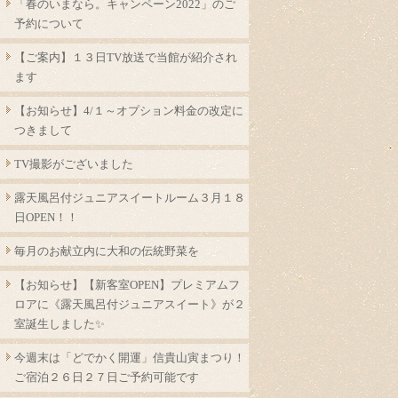
「春のいまなら。キャンペーン2022」のご
予約について
【ご案内】１３日TV放送で当館が紹介され
ます
【お知らせ】4/１～オプション料金の改定に
つきまして
TV撮影がございました
露天風呂付ジュニアスイートルーム３月１８
日OPEN！！
毎月のお献立内に大和の伝統野菜を
【お知らせ】【新客室OPEN】プレミアムフ
ロアに《露天風呂付ジュニアスイート》が２
室誕生しました✨
今週末は「どでかく開運」信貴山寅まつり！
ご宿泊２６日２７日ご予約可能です