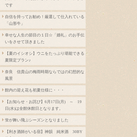
です
自信を持ってお勧め！厳選して仕入れている
「山形牛」
幸せな人生の節目の１日☆「婚礼」のお手伝
いをさせて頂きました
【夏のイシオシ】ウニをたっぷり堪能できる
夏限定プラン♪
奈良 信貴山の梅雨時期ならではの幻想的な
風景
館内の迎え花も初夏仕様に・・・
【お知らせ・お詫び】6月17日(月) ～ 19
日(水)は全館休館日となります。
蛍が舞い飛ぶシーズンとなりました
【利き酒師がいる宿】神韻 純米酒 30BY