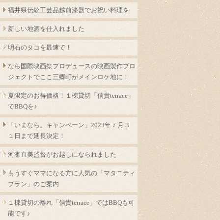
福井県伝統工芸品越前漆器でお祝い料理を
新しい地酒を仕入れました
明石のタコを最速で！
なら国際映画祭プロデュースの映画製作プロ
ジェクトでここ三郷町がメインロケ地に！
夏限定のお得価格！１棟貸切「信貴terrace」
でBBQを♪
「いまなら。キャンペーン」2023年７月３
１日まで延長決定！
河瀬直美監督がお越しになられました
もうすぐママになる方に人気の「マタニティ
プラン」のご案内
１棟貸切の離れ「信貴terrace」ではBBQも可
能です♪