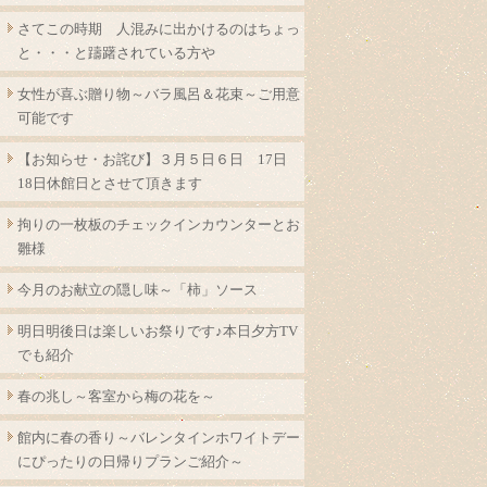
さてこの時期 人混みに出かけるのはちょっ
と・・・と躊躇されている方や
女性が喜ぶ贈り物～バラ風呂＆花束～ご用意
可能です
【お知らせ・お詫び】３月５日６日 17日
18日休館日とさせて頂きます
拘りの一枚板のチェックインカウンターとお
雛様
今月のお献立の隠し味～「柿」ソース
明日明後日は楽しいお祭りです♪本日夕方TV
でも紹介
春の兆し～客室から梅の花を～
館内に春の香り～バレンタインホワイトデー
にぴったりの日帰りプランご紹介～