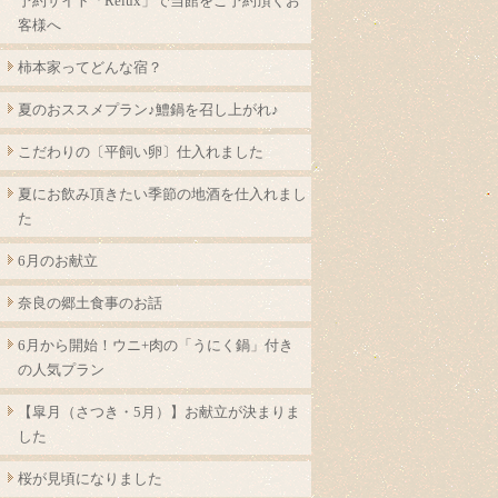
予約サイト「Relux」で当館をご予約頂くお
客様へ
柿本家ってどんな宿？
夏のおススメプラン♪鱧鍋を召し上がれ♪
こだわりの〔平飼い卵〕仕入れました
夏にお飲み頂きたい季節の地酒を仕入れまし
た
6月のお献立
奈良の郷土食事のお話
6月から開始！ウニ+肉の「うにく鍋」付き
の人気プラン
【皐月（さつき・5月）】お献立が決まりま
した
桜が見頃になりました