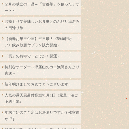
２月の献立の一品～「古都華」を使ったデザ
ート～
お籠もりで美味しいお食事とのんびり湯浴み
の日帰り旅
【新春お年玉企画】平日最大《5940円オ
フ》飲み放題付プラン販売開始♪
「寅」のお寺で どでかく開運♪
特別なオーダー～津居山のカニ漁師さんより
直送～
新年明けましておめでとうございます
人気の露天風呂付客室×1月1日（元旦）泊ご
予約可能♪
年末年始のご予定はお決まりですか？残室僅
かです