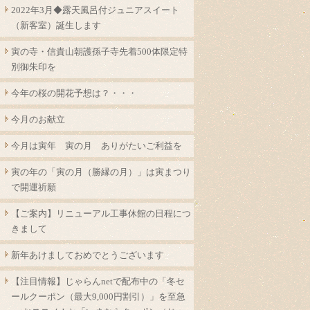
2022年3月◆露天風呂付ジュニアスイート
（新客室）誕生します
寅の寺・信貴山朝護孫子寺先着500体限定特
別御朱印を
今年の桜の開花予想は？・・・
今月のお献立
今月は寅年 寅の月 ありがたいご利益を
寅の年の「寅の月（勝縁の月）」は寅まつり
で開運祈願
【ご案内】リニューアル工事休館の日程につ
きまして
新年あけましておめでとうございます
【注目情報】じゃらんnetで配布中の「冬セ
ールクーポン（最大9,000円割引）」を至急