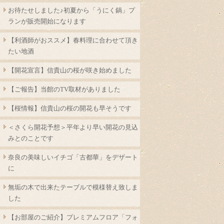
お待たせしました♪初夏から「うにく鍋」プ
ランが販売開始になります
【利酒師がおススメ】春料理に合わせて頂き
たい地酒
【開花宣言】信貴山の桜が咲き始めました
【ご報告】当館のTV取材がありました
【桜情報】信貴山の桜の開花も早そうです
＜さくら開花予想＞平年より早い開花の見込
みとのことです
奈良の美味しいイチゴ「古都華」をデザート
に
無垢の木で出来たテーブルで模様替え致しま
した
【お部屋のご紹介】プレミアムフロア「フォ