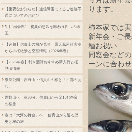
今月は新年会
ります。
【重要なお知らせ】通信障害によるご連絡不
通についてのお詫び
柿本家では実
5月 “極会席” 初夏の息吹を味わう四つの珠
玉
新年会・ご長
種お祝い
【速報】信貴山の桜が見頃 露天風呂付客室
からの桜絶景と空室情報（2026年春）
同窓会などの
【2026年春】利き酒師おすすめ新入荷と桜
ーンに合わ
見頃情報
奈良公園・吉野山・信貴山の桜と「古都のあ
わ」
吉野山へ 車90分、信貴山から楽しむ奈良
の桜旅
春は「大河の舞台」へ 信貴山から巡る歴
史と桜の旅