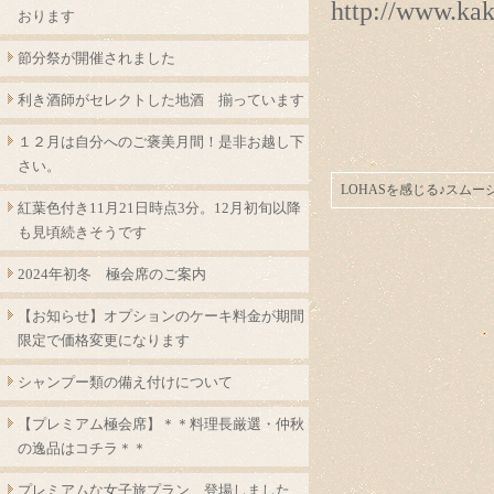
http://www.ka
おります
節分祭が開催されました
利き酒師がセレクトした地酒 揃っています
１２月は自分へのご褒美月間！是非お越し下
さい。
LOHASを感じる♪スム
紅葉色付き11月21日時点3分。12月初旬以降
も見頃続きそうです
2024年初冬 極会席のご案内
【お知らせ】オプションのケーキ料金が期間
限定で価格変更になります
シャンプー類の備え付けについて
【プレミアム極会席】＊＊料理長厳選・仲秋
の逸品はコチラ＊＊
プレミアムな女子旅プラン 登場しました