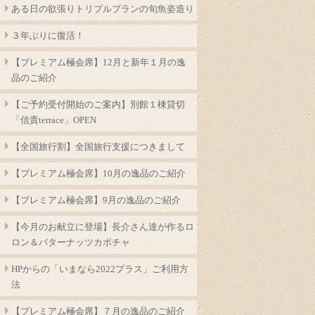
ある日の欲張りトリプルプランの旬魚姿造り
３年ぶりに復活！
【プレミアム極会席】12月と新年１月の逸
品のご紹介
【ご予約受付開始のご案内】別館１棟貸切
「信貴terrace」OPEN
【全国旅行割】全国旅行支援につきまして
【プレミアム極会席】10月の逸品のご紹介
【プレミアム極会席】9月の逸品のご紹介
【今月のお献立に登場】長介さん達が作るロ
ロン＆バターナッツカボチャ
HPからの「いまなら2022プラス」ご利用方
法
【プレミアム極会席】７月の逸品のご紹介