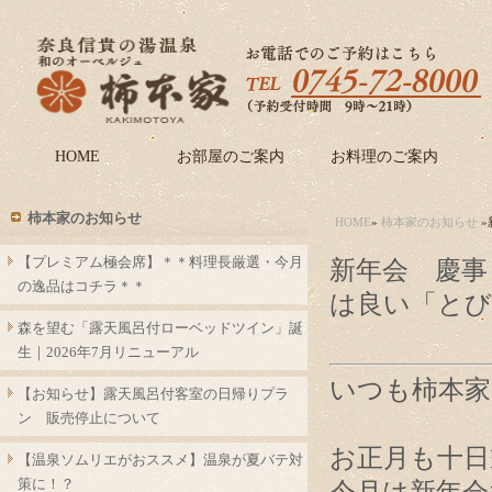
HOME
お部屋のご案内
お料理のご案内
柿本家のお知らせ
HOME
»
柿本家のお知らせ
»
【プレミアム極会席】＊＊料理長厳選・今月
新年会 慶事
の逸品はコチラ＊＊
は良い「とび
森を望む「露天風呂付ローベッドツイン」誕
生｜2026年7月リニューアル
いつも柿本
【お知らせ】露天風呂付客室の日帰りプラ
ン 販売停止について
お正月も十日
【温泉ソムリエがおススメ】温泉が夏バテ対
策に！？