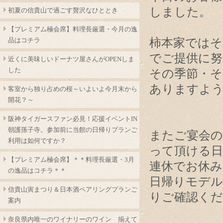
しました。
初夏の信貴山で過ごす贅沢なひととき
【プレミアム極会席】料理長厳選・今月の逸
品はコチラ
柿本家ではそ
でご提供に
近くに美味しいドーナツ屋さんがOPENしま
した
その季節・そ
ありますよ
客室から独り占めの桜～いよいよ今月末から
開花？～
阪神タイガースファン必見！応援イベントIN
朝護孫子寺。参加前に当館の日帰りプランご
またご宴会の
利用は如何ですか？
って頂ける
【プレミアム極会席】＊＊料理長厳選・3月
連休でお休
の逸品はコチラ＊＊
日帰りモデル
信貴山寅まつり＆日本酒ペアリングプランご
りご確認く
案内
奈良県内唯一のワイナリーのワイン 揃えて