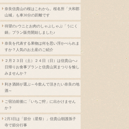
奈良信貴山の桜はこれから。桜名所「大和郡
山城」も車30分の距離です
待望の♪ウニとお肉のしゃぶしゃぶ「うにく
鍋」プラン販売開始しました♪
奈良を代表する果物は何を思い浮かべられま
すか？人気のお土産のご紹介
２月２３日（土）２４日（日）は信貴山へ♪
日帰りお食事プランと信貴山寅まつりを愉し
みませんか？
利き酒師が選ぶ～今飲んで頂きたい奈良の地
酒～
ご宿泊前後に「いちご狩」に出かけません
か？
2月3日は「節分（星祭）」信貴山朝護孫子
寺で節分行事