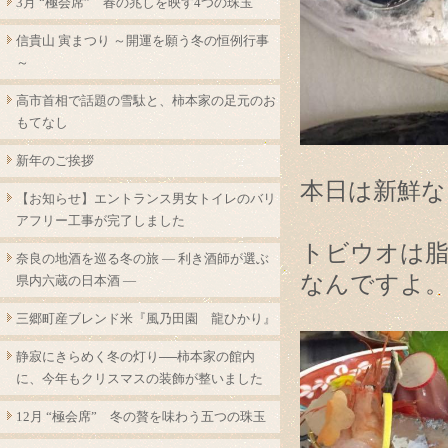
3月 “極会席” 春の兆しを映す4つの珠玉
信貴山 寅まつり ～開運を願う冬の恒例行事
～
高市首相で話題の雪駄と、柿本家の足元のお
もてなし
新年のご挨拶
本日は新鮮な
【お知らせ】エントランス男女トイレのバリ
アフリー工事が完了しました
トビウオは脂
奈良の地酒を巡る冬の旅 ― 利き酒師が選ぶ
なんですよ
県内六蔵の日本酒 ―
三郷町産ブレンド米『風乃田園 龍ひかり』
静寂にきらめく冬の灯り──柿本家の館内
に、今年もクリスマスの装飾が整いました
12月 “極会席” 冬の贅を味わう五つの珠玉