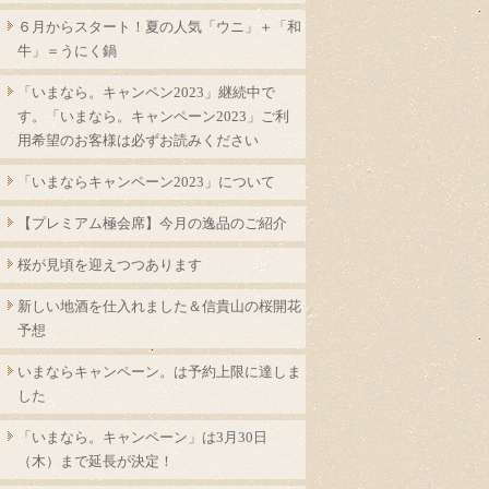
６月からスタート！夏の人気「ウニ」＋「和
牛」＝うにく鍋
「いまなら。キャンペン2023」継続中で
す。「いまなら。キャンペーン2023」ご利
用希望のお客様は必ずお読みください
「いまならキャンペーン2023」について
【プレミアム極会席】今月の逸品のご紹介
桜が見頃を迎えつつあります
新しい地酒を仕入れました＆信貴山の桜開花
予想
いまならキャンペーン。は予約上限に達しま
した
「いまなら。キャンペーン」は3月30日
（木）まで延長が決定！