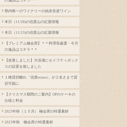
の逸品はコチラ＊＊
県内唯一のワイナリーの純奈良産ワイン
本日（11/28)の信貴山の紅葉情報
本日（11/23)の信貴山の紅葉情報
【プレミアム極会席】＊＊料理長厳選・今月
の逸品はコチラ＊＊
【改善しました】大浴場にセイフティボック
スの設置を致しました
１棟貸切離れ「信貴terrace」が２名さまで貸
切可能に
【クリスマス期間のご案内】OPのケーキの
仕様と料金
2023年秋（１０月） 極会席の特選素材
2023年秋 極会席の特選素材