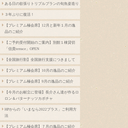
ある日の欲張りトリプルプランの旬魚姿造り
３年ぶりに復活！
【プレミアム極会席】12月と新年１月の逸
品のご紹介
【ご予約受付開始のご案内】別館１棟貸切
「信貴terrace」OPEN
【全国旅行割】全国旅行支援につきまして
【プレミアム極会席】10月の逸品のご紹介
【プレミアム極会席】9月の逸品のご紹介
【今月のお献立に登場】長介さん達が作るロ
ロン＆バターナッツカボチャ
HPからの「いまなら2022プラス」ご利用方
法
【プレミアム極会席】７月の逸品のご紹介