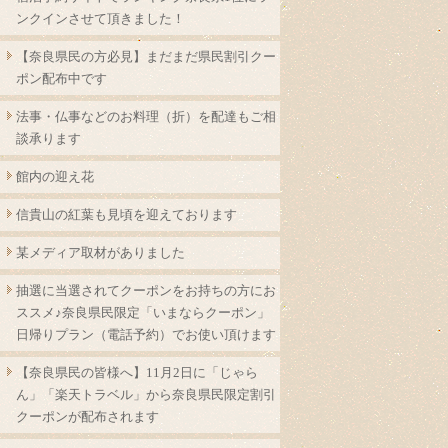
ンクインさせて頂きました！
【奈良県民の方必見】まだまだ県民割引クー
ポン配布中です
法事・仏事などのお料理（折）を配達もご相
談承ります
館内の迎え花
信貴山の紅葉も見頃を迎えております
某メディア取材がありました
抽選に当選されてクーポンをお持ちの方にお
ススメ♪奈良県民限定「いまならクーポン」
日帰りプラン（電話予約）でお使い頂けます
【奈良県民の皆様へ】11月2日に「じゃら
ん」「楽天トラベル」から奈良県民限定割引
クーポンが配布されます