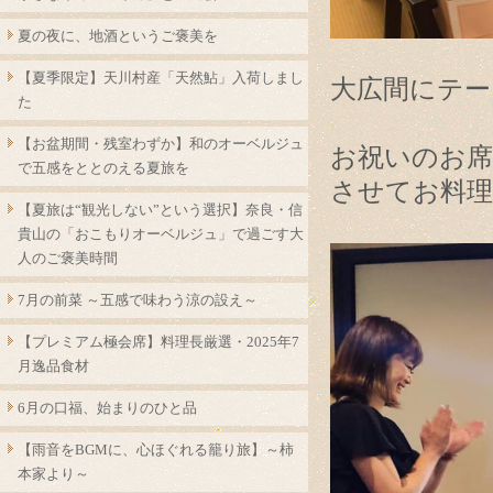
夏の夜に、地酒というご褒美を
【夏季限定】天川村産「天然鮎」入荷しまし
大広間にテー
た
【お盆期間・残室わずか】和のオーベルジュ
お祝いのお席
で五感をととのえる夏旅を
させてお料
【夏旅は“観光しない”という選択】奈良・信
貴山の「おこもりオーベルジュ」で過ごす大
人のご褒美時間
7月の前菜 ～五感で味わう涼の設え～
【プレミアム極会席】料理長厳選・2025年7
月逸品食材
6月の口福、始まりのひと品
【雨音をBGMに、心ほぐれる籠り旅】～柿
本家より～