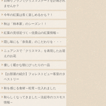
日帰りプランでクリスマスデートを計画され
ませんか？
今年の紅葉は長く楽しめるかも？！
秋は「柿本家」のシーズン！！
紅葉の見頃近づく～信貴山の紅葉情報～
隠し味にも「奈良産」のこだわりを・・・
ニュアンスで「クリスマス」を表現したお迎
えのお花
優しく暖かな朝にぴったりの一品
【お部屋の紹介】フォレストビュー客室のタ
ペストリー
秋を感じる食材～松茸～仕入れました
秋らしくなってきました～法起寺のコスモス
情報～