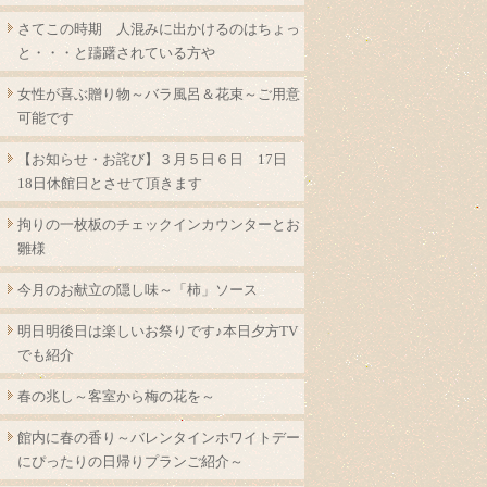
さてこの時期 人混みに出かけるのはちょっ
と・・・と躊躇されている方や
女性が喜ぶ贈り物～バラ風呂＆花束～ご用意
可能です
【お知らせ・お詫び】３月５日６日 17日
18日休館日とさせて頂きます
拘りの一枚板のチェックインカウンターとお
雛様
今月のお献立の隠し味～「柿」ソース
明日明後日は楽しいお祭りです♪本日夕方TV
でも紹介
春の兆し～客室から梅の花を～
館内に春の香り～バレンタインホワイトデー
にぴったりの日帰りプランご紹介～