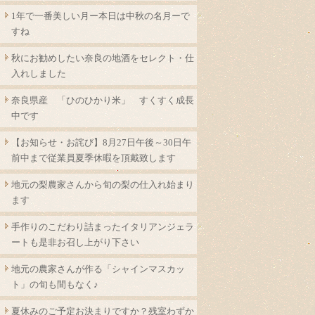
1年で一番美しい月ー本日は中秋の名月ーで
すね
秋にお勧めしたい奈良の地酒をセレクト・仕
入れしました
奈良県産 「ひのひかり米」 すくすく成長
中です
【お知らせ・お詫び】8月27日午後～30日午
前中まで従業員夏季休暇を頂戴致します
地元の梨農家さんから旬の梨の仕入れ始まり
ます
手作りのこだわり詰まったイタリアンジェラ
ートも是非お召し上がり下さい
地元の農家さんが作る「シャインマスカッ
ト」の旬も間もなく♪
夏休みのご予定お決まりですか？残室わずか