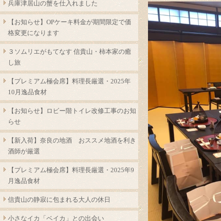
兵庫津居山の蟹を仕入れました
【お知らせ】OPケーキ料金が期間限定で価
格変更になります
３ソムリエがもてなす 信貴山・柿本家の癒
し旅
【プレミアム極会席】料理長厳選・2025年
10月逸品食材
【お知らせ】ロビー階トイレ改修工事のお知
らせ
【新入荷】奈良の地酒 おススメ地酒を利き
酒師が厳選
【プレミアム極会席】料理長厳選・2025年9
月逸品食材
信貴山の静寂に包まれる大人の休日
小さなイカ「ベイカ」との出会い