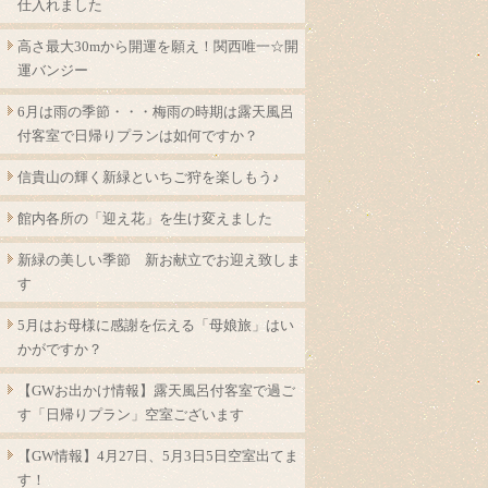
仕入れました
高さ最大30mから開運を願え！関西唯一☆開
運バンジー
6月は雨の季節・・・梅雨の時期は露天風呂
付客室で日帰りプランは如何ですか？
信貴山の輝く新緑といちご狩を楽しもう♪
館内各所の「迎え花」を生け変えました
新緑の美しい季節 新お献立でお迎え致しま
す
5月はお母様に感謝を伝える「母娘旅」はい
かがですか？
【GWお出かけ情報】露天風呂付客室で過ご
す「日帰りプラン」空室ございます
【GW情報】4月27日、5月3日5日空室出てま
す！