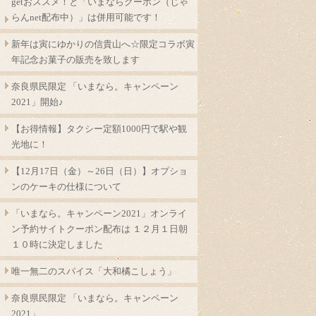
getおススメ！と「いまならクーポン（じゃ
らんnet配布中）」は併用可能です！
新年は寅にゆかりの信貴山へ☆限定コラボ寅
年記念お菓子の販売を致します
奈良県民限定 「いまなら。キャンペーン
2021」開始♪
【お得情報】タクシー定額1000円で駅や観
光地に！
【12月17日（金）～26日（日）】オプショ
ンのケーキの仕様について
「いまなら。キャンペーン2021」オンライ
ン予約サイトクーポン配布は １２月１日朝
１０時に決定しました
唯一無二のスパイス「大和橘こしょう」
奈良県民限定 「いまなら。キャンペーン
2021」