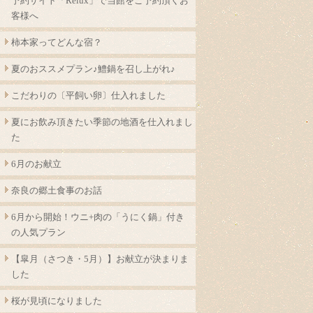
予約サイト「Relux」で当館をご予約頂くお
客様へ
柿本家ってどんな宿？
夏のおススメプラン♪鱧鍋を召し上がれ♪
こだわりの〔平飼い卵〕仕入れました
夏にお飲み頂きたい季節の地酒を仕入れまし
た
6月のお献立
奈良の郷土食事のお話
6月から開始！ウニ+肉の「うにく鍋」付き
の人気プラン
【皐月（さつき・5月）】お献立が決まりま
した
桜が見頃になりました