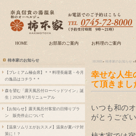
HOME
お部屋のご案内
お料理のご案内
柿本家のお知らせ
HOME
»
柿本家のお知らせ
»
【プレミアム極会席】＊＊料理長厳選・今月
幸せな人生
の逸品はコチラ＊＊
て頂きまし
森を望む「露天風呂付ローベッドツイン」誕
生｜2026年7月リニューアル
いつも和の
【お知らせ】露天風呂付客室の日帰りプラ
ン 販売停止について
がとうござ
【温泉ソムリエがおススメ】温泉が夏バテ対
策に！？