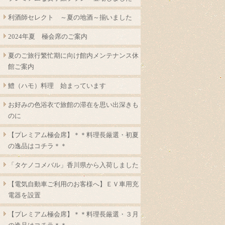
利酒師セレクト ～夏の地酒～揃いました
2024年夏 極会席のご案内
夏のご旅行繁忙期に向け館内メンテナンス休
館ご案内
鱧（ハモ）料理 始まっています
お好みの色浴衣で旅館の滞在を思い出深きも
のに
【プレミアム極会席】＊＊料理長厳選・初夏
の逸品はコチラ＊＊
「タケノコメバル」香川県から入荷しました
【電気自動車ご利用のお客様へ】ＥＶ車用充
電器を設置
【プレミアム極会席】＊＊料理長厳選・３月