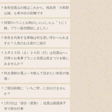
奈良信貴山の桜はこれから。桜名所「大和郡
山城」も車30分の距離です
待望の♪ウニとお肉のしゃぶしゃぶ「うにく
鍋」プラン販売開始しました♪
奈良を代表する果物は何を思い浮かべられま
すか？人気のお土産のご紹介
２月２３日（土）２４日（日）は信貴山へ♪
日帰りお食事プランと信貴山寅まつりを愉し
みませんか？
利き酒師が選ぶ～今飲んで頂きたい奈良の地
酒～
ご宿泊前後に「いちご狩」に出かけません
か？
2月3日は「節分（星祭）」信貴山朝護孫子
寺で節分行事