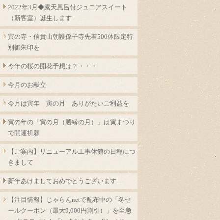
2022年3月◆露天風呂付ジュニアスイート
（新客室）誕生します
寅の寺・信貴山朝護孫子寺先着500体限定特
別御朱印を
今年の桜の開花予想は？・・・
今月のお献立
今月は寅年 寅の月 ありがたいご利益を
寅の年の「寅の月（勝縁の月）」は寅まつり
で開運祈願
【ご案内】リニューアル工事休館の日程につ
きまして
新年あけましておめでとうございます
【注目情報】じゃらんnetで配布中の「冬セ
ールクーポン（最大9,000円割引）」を至急