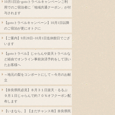
10月1日泊~gotoトラベルキャンペーンご利
用でのご宿泊者に「地域共通クーポン」が付
与されます
【gotoトラベルキャンペーン】10月1日以降
のご宿泊が更にオトクに
【ご案内】9月28日~10月1日迄休館日でござ
います
【gotoトラベル】じゃらんや楽天トラベルな
ど経由でオンライン事前決済予約をして頂い
たお客様へ
～地元の梨をコンポートにして～今月のお献
立
【奈良県民必見】８月３１日楽天・るるぶ
９月１日じゃらんで約７０％オフクーポン配
布します
【いまなら。】【まだチャンス有】奈良県民