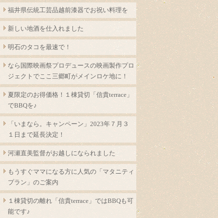
福井県伝統工芸品越前漆器でお祝い料理を
新しい地酒を仕入れました
明石のタコを最速で！
なら国際映画祭プロデュースの映画製作プロ
ジェクトでここ三郷町がメインロケ地に！
夏限定のお得価格！１棟貸切「信貴terrace」
でBBQを♪
「いまなら。キャンペーン」2023年７月３
１日まで延長決定！
河瀬直美監督がお越しになられました
もうすぐママになる方に人気の「マタニティ
プラン」のご案内
１棟貸切の離れ「信貴terrace」ではBBQも可
能です♪