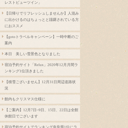
レストビューツイン」
【日帰りでリフレッシュしませんか】人混み
に出かけるのはちょっとと躊躇されている方
におススメ
【gotoトラベルキャンペーン】一時中断のご
案内
本日 美しい雪景色となりました
宿泊予約サイト「Relux」2020年12月月間ラ
ンキング1位頂きました
【積雪ございません】12月31日周辺道路状
況
館内もクリスマス仕様に
【ご案内】12月7日~9日、15日、22日は全館
休館日でございます
宿泊予約サイトでランキング奈良県1位にラ