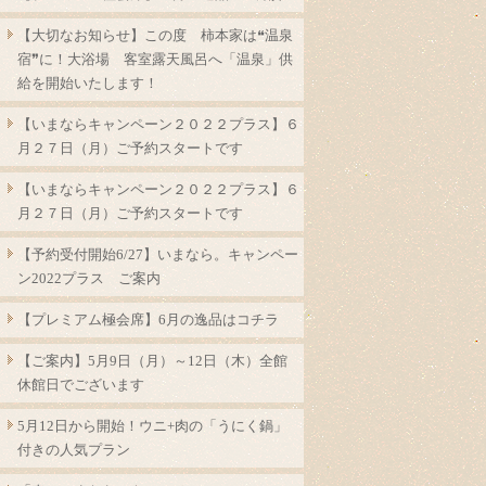
【大切なお知らせ】この度 柿本家は❝温泉
宿❞に！大浴場 客室露天風呂へ「温泉」供
給を開始いたします！
【いまならキャンペーン２０２２プラス】６
月２７日（月）ご予約スタートです
【いまならキャンペーン２０２２プラス】６
月２７日（月）ご予約スタートです
【予約受付開始6/27】いまなら。キャンペー
ン2022プラス ご案内
【プレミアム極会席】6月の逸品はコチラ
【ご案内】5月9日（月）～12日（木）全館
休館日でございます
5月12日から開始！ウニ+肉の「うにく鍋」
付きの人気プラン