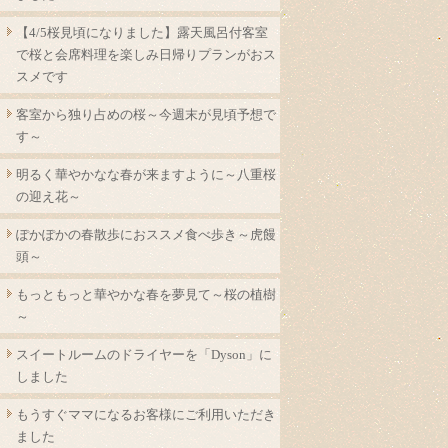
【4/5桜見頃になりました】露天風呂付客室
で桜と会席料理を楽しみ日帰りプランがおス
スメです
客室から独り占めの桜～今週末が見頃予想で
す～
明るく華やかなな春が来ますように～八重桜
の迎え花～
ぽかぽかの春散歩におススメ食べ歩き～虎饅
頭～
もっともっと華やかな春を夢見て～桜の植樹
～
スイートルームのドライヤーを「Dyson」に
しました
もうすぐママになるお客様にご利用いただき
ました