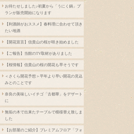
お待たせしました♪初夏から「うにく鍋」プ
ランが販売開始になります
【利酒師がおススメ】春料理に合わせて頂き
たい地酒
【開花宣言】信貴山の桜が咲き始めました
【ご報告】当館のTV取材がありました
【桜情報】信貴山の桜の開花も早そうです
＜さくら開花予想＞平年より早い開花の見込
みとのことです
奈良の美味しいイチゴ「古都華」をデザート
に
無垢の木で出来たテーブルで模様替え致しま
した
【お部屋のご紹介】プレミアムフロア「フォ