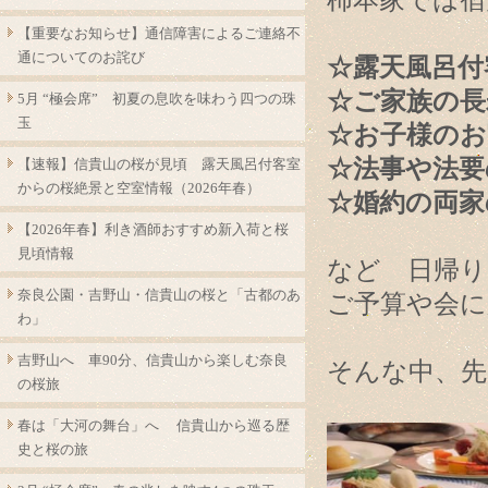
柿本家では宿
【重要なお知らせ】通信障害によるご連絡不
通についてのお詫び
☆露天風呂付
☆ご家族の長
5月 “極会席” 初夏の息吹を味わう四つの珠
玉
☆お子様のお
☆法事や法要
【速報】信貴山の桜が見頃 露天風呂付客室
からの桜絶景と空室情報（2026年春）
☆婚約の両家
【2026年春】利き酒師おすすめ新入荷と桜
見頃情報
など 日帰り
奈良公園・吉野山・信貴山の桜と「古都のあ
ご予算や会に
わ」
吉野山へ 車90分、信貴山から楽しむ奈良
そんな中、先
の桜旅
春は「大河の舞台」へ 信貴山から巡る歴
史と桜の旅