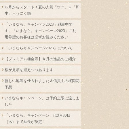
６月からスタート！夏の人気「ウニ」＋「和
牛」＝うにく鍋
「いまなら。キャンペン2023」継続中で
す。「いまなら。キャンペーン2023」ご利
用希望のお客様は必ずお読みください
「いまならキャンペーン2023」について
【プレミアム極会席】今月の逸品のご紹介
桜が見頃を迎えつつあります
新しい地酒を仕入れました＆信貴山の桜開花
予想
いまならキャンペーン。は予約上限に達しま
した
「いまなら。キャンペーン」は3月30日
（木）まで延長が決定！