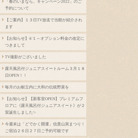
「春のいまなら。キャンペーン2022」のご
予約について
【ご案内】１３日TV放送で当館が紹介され
ます
【お知らせ】4/１～オプション料金の改定に
つきまして
TV撮影がございました
露天風呂付ジュニアスイートルーム３月１８
日OPEN！！
毎月のお献立内に大和の伝統野菜を
【お知らせ】【新客室OPEN】プレミアムフ
ロアに《露天風呂付ジュニアスイート》が２
室誕生しました✨
今週末は「どでかく開運」信貴山寅まつり！
ご宿泊２６日２７日ご予約可能です