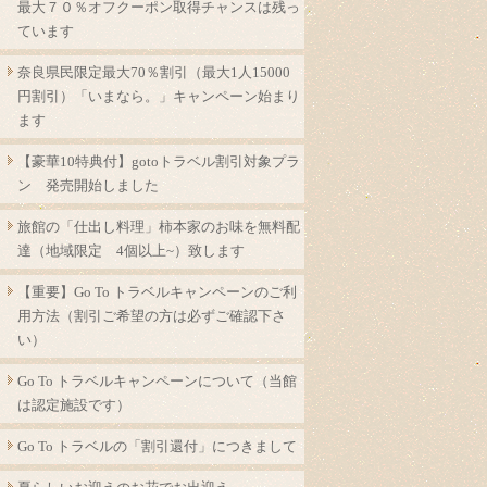
最大７０％オフクーポン取得チャンスは残っ
ています
奈良県民限定最大70％割引（最大1人15000
円割引）「いまなら。」キャンペーン始まり
ます
【豪華10特典付】gotoトラベル割引対象プラ
ン 発売開始しました
旅館の「仕出し料理」柿本家のお味を無料配
達（地域限定 4個以上~）致します
【重要】Go To トラベルキャンペーンのご利
用方法（割引ご希望の方は必ずご確認下さ
い）
Go To トラベルキャンペーンについて（当館
は認定施設です）
Go To トラベルの「割引還付」につきまして