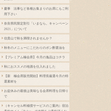
慶事 法事など各種お集まりのお席にもご利
用下さい
奈良県民限定割引「いまなら。キャンペーン
2021」について
信貴山で秋を満喫されませんか？
秋冬のメニューにこだわりのポン酢醤油を
【プレミアム極会席】今月の逸品はコチラ
秋におススメの地酒を仕入れました
【新 極会席販売開始】料理長厳選今月の特
選素材を
お盆休みの最後は美味なる会席料理を日帰り
で
（キャンセル料補償サービスのご案内）宿泊