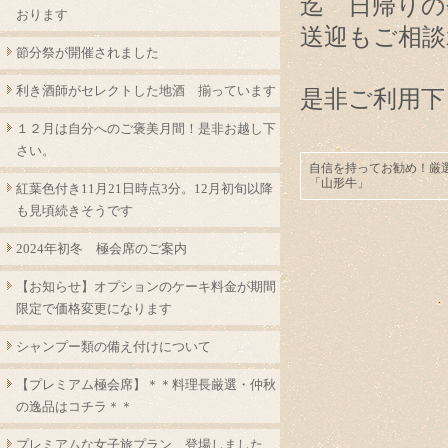
迄 日帰りの
おります
送迎もご相談
節分祭が開催されました
利き酒師がセレクトした地酒 揃っています
是非ご利用下
１２月は自分へのご褒美月間！是非お越し下
さい。
自信を持ってお勧め！厳
「山形牛」
紅葉色付き11月21日時点3分。12月初旬以降
も見頃続きそうです
2024年初冬 極会席のご案内
【お知らせ】オプションのケーキ料金が期間
限定で価格変更になります
シャンプー類の備え付けについて
【プレミアム極会席】＊＊料理長厳選・仲秋
の逸品はコチラ＊＊
プレミアムな女子旅プラン 登場しました