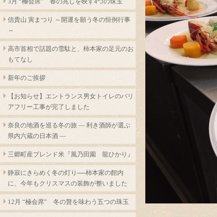
3月 “極会席” 春の兆しを映す4つの珠玉
信貴山 寅まつり ～開運を願う冬の恒例行事
～
高市首相で話題の雪駄と、柿本家の足元のお
もてなし
新年のご挨拶
【お知らせ】エントランス男女トイレのバリ
アフリー工事が完了しました
奈良の地酒を巡る冬の旅 ― 利き酒師が選ぶ
県内六蔵の日本酒 ―
三郷町産ブレンド米『風乃田園 龍ひかり』
静寂にきらめく冬の灯り──柿本家の館内
に、今年もクリスマスの装飾が整いました
12月 “極会席” 冬の贅を味わう五つの珠玉