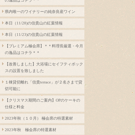
の逸品はコチラ＊＊
県内唯一のワイナリーの純奈良産ワイン
本日（11/28)の信貴山の紅葉情報
本日（11/23)の信貴山の紅葉情報
【プレミアム極会席】＊＊料理長厳選・今月
の逸品はコチラ＊＊
【改善しました】大浴場にセイフティボック
スの設置を致しました
１棟貸切離れ「信貴terrace」が２名さまで貸
切可能に
【クリスマス期間のご案内】OPのケーキの
仕様と料金
2023年秋（１０月） 極会席の特選素材
2023年秋 極会席の特選素材