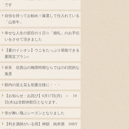
です
自信を持ってお勧め！厳選して仕入れている
「山形牛」
幸せな人生の節目の１日☆「婚礼」のお手伝
いをさせて頂きました
【夏のイシオシ】ウニをたっぷり堪能できる
夏限定プラン♪
奈良 信貴山の梅雨時期ならではの幻想的な
風景
館内の迎え花も初夏仕様に・・・
【お知らせ・お詫び】6月17日(月) ～ 19
日(水)は全館休館日となります。
蛍が舞い飛ぶシーズンとなりました
【利き酒師がいる宿】神韻 純米酒 30BY