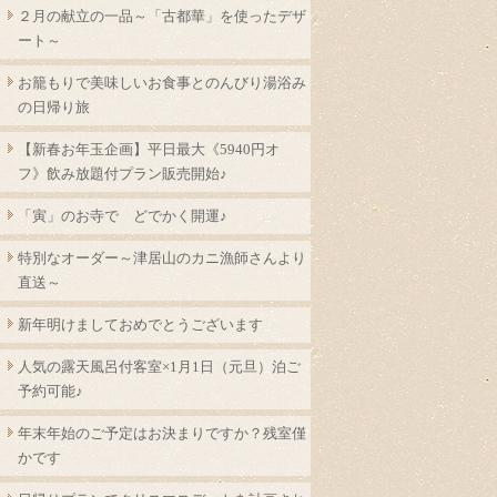
２月の献立の一品～「古都華」を使ったデザ
ート～
お籠もりで美味しいお食事とのんびり湯浴み
の日帰り旅
【新春お年玉企画】平日最大《5940円オ
フ》飲み放題付プラン販売開始♪
「寅」のお寺で どでかく開運♪
特別なオーダー～津居山のカニ漁師さんより
直送～
新年明けましておめでとうございます
人気の露天風呂付客室×1月1日（元旦）泊ご
予約可能♪
年末年始のご予定はお決まりですか？残室僅
かです