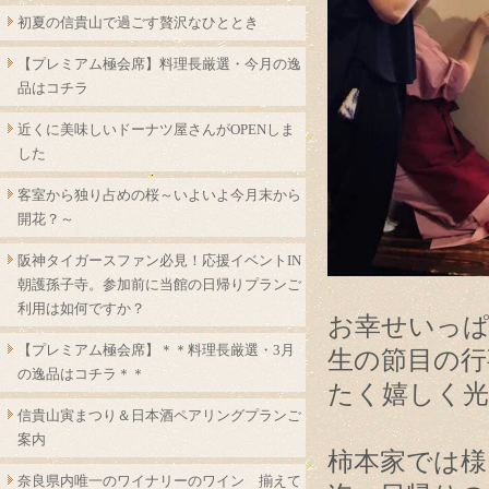
初夏の信貴山で過ごす贅沢なひととき
【プレミアム極会席】料理長厳選・今月の逸
品はコチラ
近くに美味しいドーナツ屋さんがOPENしま
した
客室から独り占めの桜～いよいよ今月末から
開花？～
阪神タイガースファン必見！応援イベントIN
朝護孫子寺。参加前に当館の日帰りプランご
利用は如何ですか？
お幸せいっぱ
【プレミアム極会席】＊＊料理長厳選・3月
生の節目の行
の逸品はコチラ＊＊
たく嬉しく
信貴山寅まつり＆日本酒ペアリングプランご
案内
柿本家では様
奈良県内唯一のワイナリーのワイン 揃えて