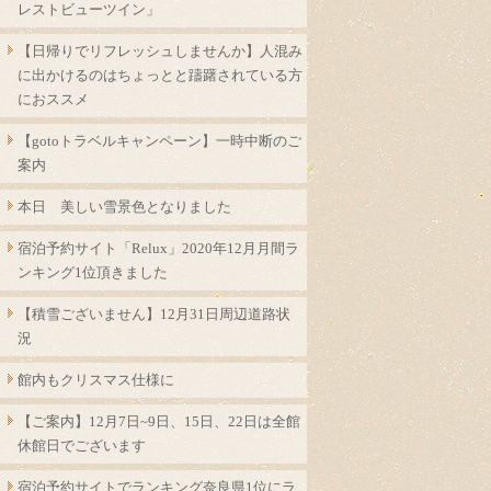
レストビューツイン」
【日帰りでリフレッシュしませんか】人混み
に出かけるのはちょっとと躊躇されている方
におススメ
【gotoトラベルキャンペーン】一時中断のご
案内
本日 美しい雪景色となりました
宿泊予約サイト「Relux」2020年12月月間ラ
ンキング1位頂きました
【積雪ございません】12月31日周辺道路状
況
館内もクリスマス仕様に
【ご案内】12月7日~9日、15日、22日は全館
休館日でございます
宿泊予約サイトでランキング奈良県1位にラ