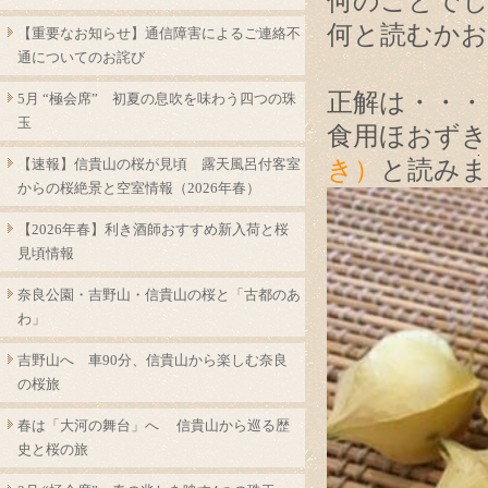
何のことで
何と読むか
【重要なお知らせ】通信障害によるご連絡不
通についてのお詫び
正解は・・・
5月 “極会席” 初夏の息吹を味わう四つの珠
玉
食用ほおずき
【速報】信貴山の桜が見頃 露天風呂付客室
き）
と読みま
からの桜絶景と空室情報（2026年春）
【2026年春】利き酒師おすすめ新入荷と桜
見頃情報
奈良公園・吉野山・信貴山の桜と「古都のあ
わ」
吉野山へ 車90分、信貴山から楽しむ奈良
の桜旅
春は「大河の舞台」へ 信貴山から巡る歴
史と桜の旅