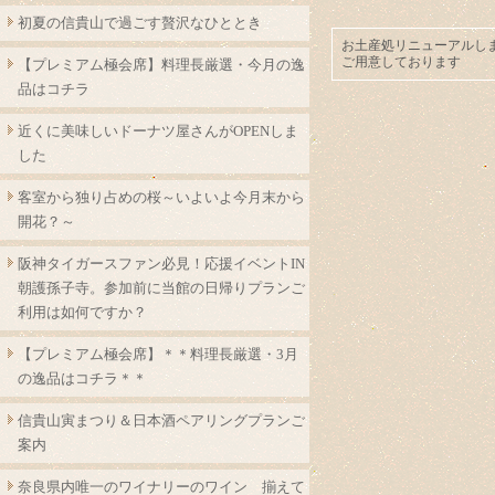
初夏の信貴山で過ごす贅沢なひととき
お土産処リニューアルし
ご用意しております
【プレミアム極会席】料理長厳選・今月の逸
品はコチラ
近くに美味しいドーナツ屋さんがOPENしま
した
客室から独り占めの桜～いよいよ今月末から
開花？～
阪神タイガースファン必見！応援イベントIN
朝護孫子寺。参加前に当館の日帰りプランご
利用は如何ですか？
【プレミアム極会席】＊＊料理長厳選・3月
の逸品はコチラ＊＊
信貴山寅まつり＆日本酒ペアリングプランご
案内
奈良県内唯一のワイナリーのワイン 揃えて