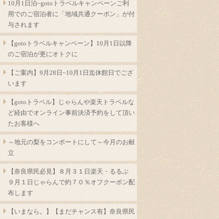
10月1日泊~gotoトラベルキャンペーンご利
用でのご宿泊者に「地域共通クーポン」が付
与されます
【gotoトラベルキャンペーン】10月1日以降
のご宿泊が更にオトクに
【ご案内】9月28日~10月1日迄休館日でござ
います
【gotoトラベル】じゃらんや楽天トラベルな
ど経由でオンライン事前決済予約をして頂い
たお客様へ
～地元の梨をコンポートにして～今月のお献
立
【奈良県民必見】８月３１日楽天・るるぶ
９月１日じゃらんで約７０％オフクーポン配
布します
【いまなら。】【まだチャンス有】奈良県民