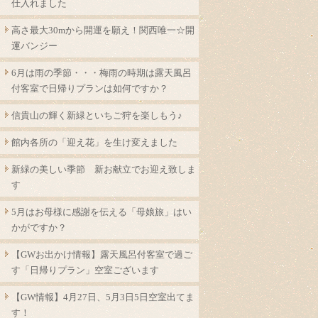
仕入れました
高さ最大30mから開運を願え！関西唯一☆開
運バンジー
6月は雨の季節・・・梅雨の時期は露天風呂
付客室で日帰りプランは如何ですか？
信貴山の輝く新緑といちご狩を楽しもう♪
館内各所の「迎え花」を生け変えました
新緑の美しい季節 新お献立でお迎え致しま
す
5月はお母様に感謝を伝える「母娘旅」はい
かがですか？
【GWお出かけ情報】露天風呂付客室で過ご
す「日帰りプラン」空室ございます
【GW情報】4月27日、5月3日5日空室出てま
す！