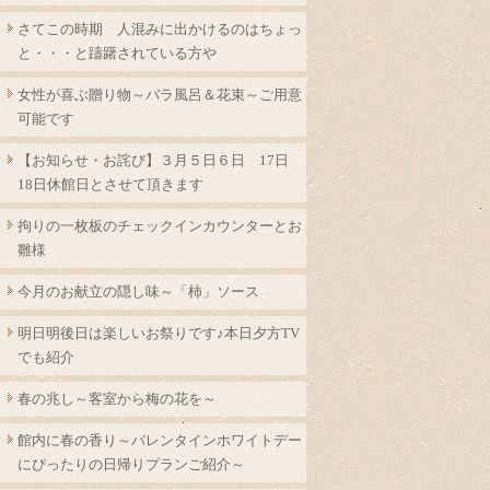
さてこの時期 人混みに出かけるのはちょっ
と・・・と躊躇されている方や
女性が喜ぶ贈り物～バラ風呂＆花束～ご用意
可能です
【お知らせ・お詫び】３月５日６日 17日
18日休館日とさせて頂きます
拘りの一枚板のチェックインカウンターとお
雛様
今月のお献立の隠し味～「柿」ソース
明日明後日は楽しいお祭りです♪本日夕方TV
でも紹介
春の兆し～客室から梅の花を～
館内に春の香り～バレンタインホワイトデー
にぴったりの日帰りプランご紹介～