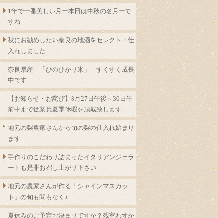
1年で一番美しい月ー本日は中秋の名月ーで
すね
秋にお勧めしたい奈良の地酒をセレクト・仕
入れしました
奈良県産 「ひのひかり米」 すくすく成長
中です
【お知らせ・お詫び】8月27日午後～30日午
前中まで従業員夏季休暇を頂戴致します
地元の梨農家さんから旬の梨の仕入れ始まり
ます
手作りのこだわり詰まったイタリアンジェラ
ートも是非お召し上がり下さい
地元の農家さんが作る「シャインマスカッ
ト」の旬も間もなく♪
夏休みのご予定お決まりですか？残室わずか