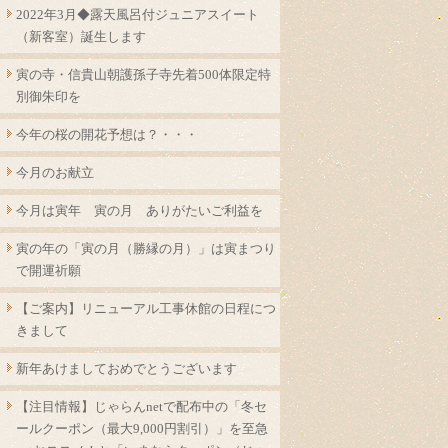
2022年3月◆露天風呂付ジュニアスイート
（新客室）誕生します
寅の寺・信貴山朝護孫子寺先着500体限定特
別御朱印を
今年の桜の開花予想は？・・・
今月のお献立
今月は寅年 寅の月 ありがたいご利益を
寅の年の「寅の月（勝縁の月）」は寅まつり
で開運祈願
【ご案内】リニューアル工事休館の日程につ
きまして
新年あけましておめでとうございます
【注目情報】じゃらんnetで配布中の「冬セ
ールクーポン（最大9,000円割引）」を至急