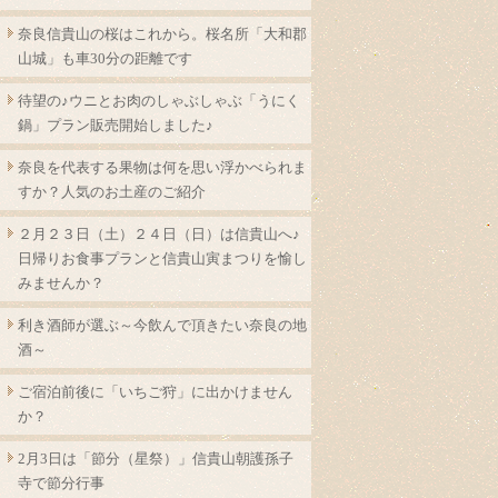
奈良信貴山の桜はこれから。桜名所「大和郡
山城」も車30分の距離です
待望の♪ウニとお肉のしゃぶしゃぶ「うにく
鍋」プラン販売開始しました♪
奈良を代表する果物は何を思い浮かべられま
すか？人気のお土産のご紹介
２月２３日（土）２４日（日）は信貴山へ♪
日帰りお食事プランと信貴山寅まつりを愉し
みませんか？
利き酒師が選ぶ～今飲んで頂きたい奈良の地
酒～
ご宿泊前後に「いちご狩」に出かけません
か？
2月3日は「節分（星祭）」信貴山朝護孫子
寺で節分行事