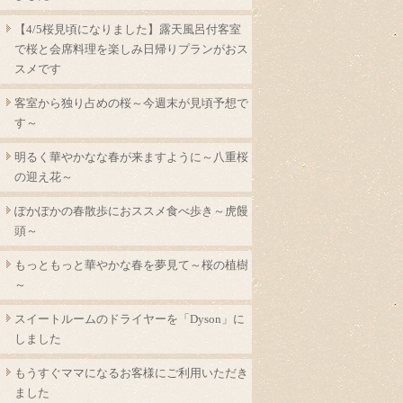
【4/5桜見頃になりました】露天風呂付客室
で桜と会席料理を楽しみ日帰りプランがおス
スメです
客室から独り占めの桜～今週末が見頃予想で
す～
明るく華やかなな春が来ますように～八重桜
の迎え花～
ぽかぽかの春散歩におススメ食べ歩き～虎饅
頭～
もっともっと華やかな春を夢見て～桜の植樹
～
スイートルームのドライヤーを「Dyson」に
しました
もうすぐママになるお客様にご利用いただき
ました