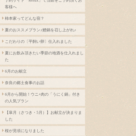
予約サイト「Relux」で当館をご予約頂くお
客様へ
柿本家ってどんな宿？
夏のおススメプラン♪鱧鍋を召し上がれ♪
こだわりの〔平飼い卵〕仕入れました
夏にお飲み頂きたい季節の地酒を仕入れまし
た
6月のお献立
奈良の郷土食事のお話
6月から開始！ウニ+肉の「うにく鍋」付き
の人気プラン
【皐月（さつき・5月）】お献立が決まりま
した
桜が見頃になりました