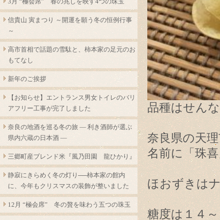
3月 “極会席” 春の兆しを映す4つの珠玉
信貴山 寅まつり ～開運を願う冬の恒例行事
～
高市首相で話題の雪駄と、柿本家の足元のお
もてなし
新年のご挨拶
【お知らせ】エントランス男女トイレのバリ
品種はせん
アフリー工事が完了しました
奈良の地酒を巡る冬の旅 ― 利き酒師が選ぶ
奈良県の天理
県内六蔵の日本酒 ―
名前に「珠喜
三郷町産ブレンド米『風乃田園 龍ひかり』
静寂にきらめく冬の灯り──柿本家の館内
ほおずきはナ
に、今年もクリスマスの装飾が整いました
12月 “極会席” 冬の贅を味わう五つの珠玉
糖度は１４～