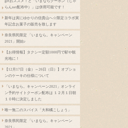
getおススメ！と「いまならクーポン（じゃ
らんnet配布中）」は併用可能です！
新年は寅にゆかりの信貴山へ☆限定コラボ寅
年記念お菓子の販売を致します
奈良県民限定 「いまなら。キャンペーン
2021」開始♪
【お得情報】タクシー定額1000円で駅や観
光地に！
【12月17日（金）～26日（日）】オプショ
ンのケーキの仕様について
「いまなら。キャンペーン2021」オンライ
ン予約サイトクーポン配布は １２月１日朝
１０時に決定しました
唯一無二のスパイス「大和橘こしょう」
奈良県民限定 「いまなら。キャンペーン
2021」