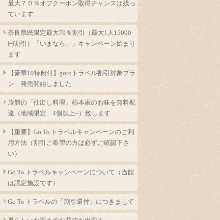
最大７０％オフクーポン取得チャンスは残っ
ています
奈良県民限定最大70％割引（最大1人15000
円割引）「いまなら。」キャンペーン始まり
ます
【豪華10特典付】gotoトラベル割引対象プラ
ン 発売開始しました
旅館の「仕出し料理」柿本家のお味を無料配
達（地域限定 4個以上~）致します
【重要】Go To トラベルキャンペーンのご利
用方法（割引ご希望の方は必ずご確認下さ
い）
Go To トラベルキャンペーンについて（当館
は認定施設です）
Go To トラベルの「割引還付」につきまして