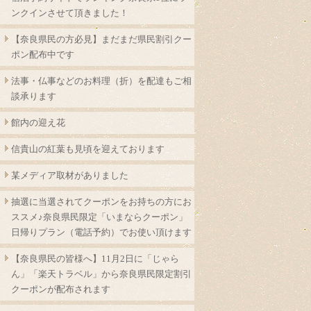
ンクインさせて頂きました！
【奈良県民の方必見】まだまだ県民割引クー
ポン配布中です
法事・仏事などのお料理（折）を配達もご相
談承ります
館内の迎え花
信貴山の紅葉も見頃を迎えております
某メディア取材がありました
抽選に当選されてクーポンをお持ちの方にお
ススメ♪奈良県民限定「いまならクーポン」
日帰りプラン（電話予約）でお使い頂けます
【奈良県民の皆様へ】11月2日に「じゃら
ん」「楽天トラベル」から奈良県民限定割引
クーポンが配布されます