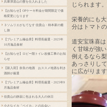
兵庫津居山の蟹を仕入れました
じられます
【お知らせ】OPケーキ料金が期間限定で価
格変更になります
栄養的にも大
３ソムリエがもてなす 信貴山・柿本家の癒
分はトマト
し旅
【プレミアム極会席】料理長厳選・2025年
道安宝珠喜は
10月逸品食材
く甘味が強い
【お知らせ】ロビー階トイレ改修工事のお知
例えるなら
らせ
あっさりし
【新入荷】奈良の地酒 おススメ地酒を利き
に広がりま
酒師が厳選
【プレミアム極会席】料理長厳選・2025年9
月逸品食材
信貴山の静寂に包まれる大人の休日
小さなイカ「ベイカ」との出会い