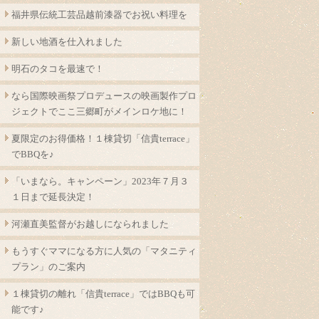
福井県伝統工芸品越前漆器でお祝い料理を
新しい地酒を仕入れました
明石のタコを最速で！
なら国際映画祭プロデュースの映画製作プロ
ジェクトでここ三郷町がメインロケ地に！
夏限定のお得価格！１棟貸切「信貴terrace」
でBBQを♪
「いまなら。キャンペーン」2023年７月３
１日まで延長決定！
河瀬直美監督がお越しになられました
もうすぐママになる方に人気の「マタニティ
プラン」のご案内
１棟貸切の離れ「信貴terrace」ではBBQも可
能です♪