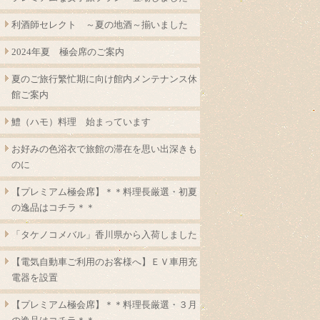
利酒師セレクト ～夏の地酒～揃いました
2024年夏 極会席のご案内
夏のご旅行繁忙期に向け館内メンテナンス休
館ご案内
鱧（ハモ）料理 始まっています
お好みの色浴衣で旅館の滞在を思い出深きも
のに
【プレミアム極会席】＊＊料理長厳選・初夏
の逸品はコチラ＊＊
「タケノコメバル」香川県から入荷しました
【電気自動車ご利用のお客様へ】ＥＶ車用充
電器を設置
【プレミアム極会席】＊＊料理長厳選・３月