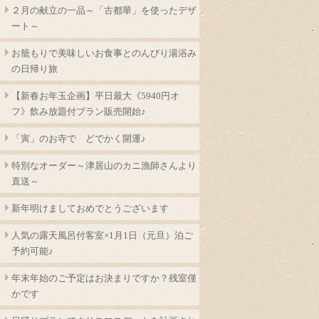
２月の献立の一品～「古都華」を使ったデザ
ート～
お籠もりで美味しいお食事とのんびり湯浴み
の日帰り旅
【新春お年玉企画】平日最大《5940円オ
フ》飲み放題付プラン販売開始♪
「寅」のお寺で どでかく開運♪
特別なオーダー～津居山のカニ漁師さんより
直送～
新年明けましておめでとうございます
人気の露天風呂付客室×1月1日（元旦）泊ご
予約可能♪
年末年始のご予定はお決まりですか？残室僅
かです