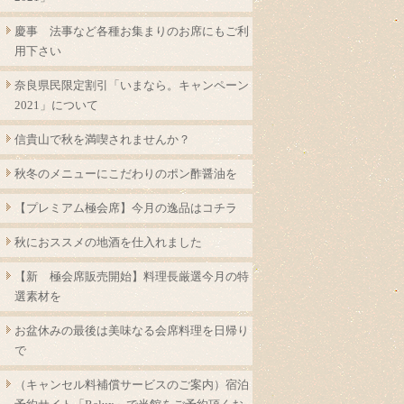
慶事 法事など各種お集まりのお席にもご利
用下さい
奈良県民限定割引「いまなら。キャンペーン
2021」について
信貴山で秋を満喫されませんか？
秋冬のメニューにこだわりのポン酢醤油を
【プレミアム極会席】今月の逸品はコチラ
秋におススメの地酒を仕入れました
【新 極会席販売開始】料理長厳選今月の特
選素材を
お盆休みの最後は美味なる会席料理を日帰り
で
（キャンセル料補償サービスのご案内）宿泊