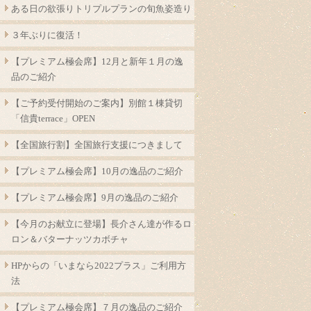
ある日の欲張りトリプルプランの旬魚姿造り
３年ぶりに復活！
【プレミアム極会席】12月と新年１月の逸
品のご紹介
【ご予約受付開始のご案内】別館１棟貸切
「信貴terrace」OPEN
【全国旅行割】全国旅行支援につきまして
【プレミアム極会席】10月の逸品のご紹介
【プレミアム極会席】9月の逸品のご紹介
【今月のお献立に登場】長介さん達が作るロ
ロン＆バターナッツカボチャ
HPからの「いまなら2022プラス」ご利用方
法
【プレミアム極会席】７月の逸品のご紹介