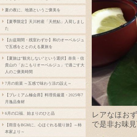
夏の夜に、地酒というご褒美を
【夏季限定】天川村産「天然鮎」入荷しまし
た
【お盆期間・残室わずか】和のオーベルジュ
で五感をととのえる夏旅を
【夏旅は“観光しない”という選択】奈良・信
貴山の「おこもりオーベルジュ」で過ごす大
人のご褒美時間
7月の前菜 ～五感で味わう涼の設え～
【プレミアム極会席】料理長厳選・2025年7
月逸品食材
レアなほお
6月の口福、始まりのひと品
で是非お味見
【雨音をBGMに、心ほぐれる籠り旅】～柿
本家より～