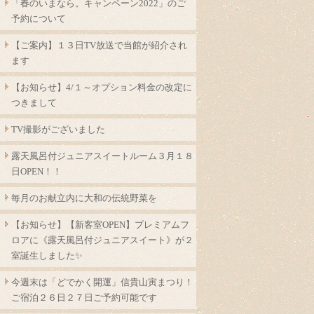
「春のいまなら。キャンペーン2022」のご
予約について
【ご案内】１３日TV放送で当館が紹介され
ます
【お知らせ】4/１～オプション料金の改定に
つきまして
TV撮影がございました
露天風呂付ジュニアスイートルーム３月１８
日OPEN！！
毎月のお献立内に大和の伝統野菜を
【お知らせ】【新客室OPEN】プレミアムフ
ロアに《露天風呂付ジュニアスイート》が２
室誕生しました✨
今週末は「どでかく開運」信貴山寅まつり！
ご宿泊２６日２７日ご予約可能です