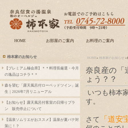
HOME
お部屋のご案内
お料理のご案内
柿本家のお知らせ
HOME
»
柿本家のお知らせ
»
【プレミアム極会席】＊＊料理長厳選・今月
奈良産の「
の逸品はコチラ＊＊
ょう？？
森を望む「露天風呂付ローベッドツイン」誕
いつも柿本
生｜2026年7月リニューアル
す。
【お知らせ】露天風呂付客室の日帰りプラ
ン 販売停止について
「道安
さて
【温泉ソムリエがおススメ】温泉が夏バテ対
策に！？