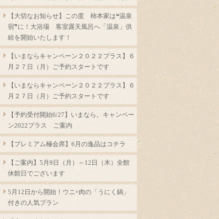
【大切なお知らせ】この度 柿本家は❝温泉
宿❞に！大浴場 客室露天風呂へ「温泉」供
給を開始いたします！
【いまならキャンペーン２０２２プラス】６
月２７日（月）ご予約スタートです
【いまならキャンペーン２０２２プラス】６
月２７日（月）ご予約スタートです
【予約受付開始6/27】いまなら。キャンペー
ン2022プラス ご案内
【プレミアム極会席】6月の逸品はコチラ
【ご案内】5月9日（月）～12日（木）全館
休館日でございます
5月12日から開始！ウニ+肉の「うにく鍋」
付きの人気プラン