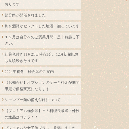
おります
節分祭が開催されました
利き酒師がセレクトした地酒 揃っています
１２月は自分へのご褒美月間！是非お越し下
さい。
紅葉色付き11月21日時点3分。12月初旬以降
も見頃続きそうです
2024年初冬 極会席のご案内
【お知らせ】オプションのケーキ料金が期間
限定で価格変更になります
シャンプー類の備え付けについて
【プレミアム極会席】＊＊料理長厳選・仲秋
の逸品はコチラ＊＊
プレミアムな女子旅プラン 登場しました