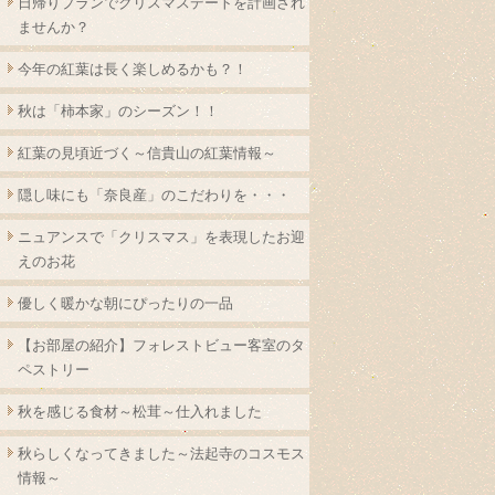
日帰りプランでクリスマスデートを計画され
ませんか？
今年の紅葉は長く楽しめるかも？！
秋は「柿本家」のシーズン！！
紅葉の見頃近づく～信貴山の紅葉情報～
隠し味にも「奈良産」のこだわりを・・・
ニュアンスで「クリスマス」を表現したお迎
えのお花
優しく暖かな朝にぴったりの一品
【お部屋の紹介】フォレストビュー客室のタ
ペストリー
秋を感じる食材～松茸～仕入れました
秋らしくなってきました～法起寺のコスモス
情報～