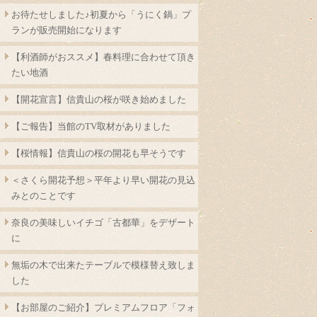
お待たせしました♪初夏から「うにく鍋」プ
ランが販売開始になります
【利酒師がおススメ】春料理に合わせて頂き
たい地酒
【開花宣言】信貴山の桜が咲き始めました
【ご報告】当館のTV取材がありました
【桜情報】信貴山の桜の開花も早そうです
＜さくら開花予想＞平年より早い開花の見込
みとのことです
奈良の美味しいイチゴ「古都華」をデザート
に
無垢の木で出来たテーブルで模様替え致しま
した
【お部屋のご紹介】プレミアムフロア「フォ