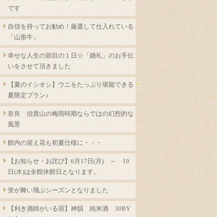
です
自信を持ってお勧め！厳選して仕入れている
「山形牛」
幸せな人生の節目の１日☆「婚礼」のお手伝
いをさせて頂きました
【夏のイシオシ】ウニをたっぷり堪能できる
夏限定プラン♪
奈良 信貴山の梅雨時期ならではの幻想的な
風景
館内の迎え花も初夏仕様に・・・
【お知らせ・お詫び】6月17日(月) ～ 19
日(水)は全館休館日となります。
蛍が舞い飛ぶシーズンとなりました
【利き酒師がいる宿】神韻 純米酒 30BY