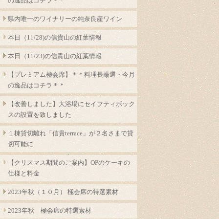
の逸品はコチラ＊＊
県内唯一のワイナリーの純奈良産ワイン
本日（11/28)の信貴山の紅葉情報
本日（11/23)の信貴山の紅葉情報
【プレミアム極会席】＊＊料理長厳選・今月
の逸品はコチラ＊＊
【改善しました】大浴場にセイフティボック
スの設置を致しました
１棟貸切離れ「信貴terrace」が２名さまで貸
切可能に
【クリスマス期間のご案内】OPのケーキの
仕様と料金
2023年秋（１０月） 極会席の特選素材
2023年秋 極会席の特選素材