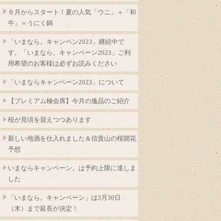
６月からスタート！夏の人気「ウニ」＋「和
牛」＝うにく鍋
「いまなら。キャンペン2023」継続中で
す。「いまなら。キャンペーン2023」ご利
用希望のお客様は必ずお読みください
「いまならキャンペーン2023」について
【プレミアム極会席】今月の逸品のご紹介
桜が見頃を迎えつつあります
新しい地酒を仕入れました＆信貴山の桜開花
予想
いまならキャンペーン。は予約上限に達しま
した
「いまなら。キャンペーン」は3月30日
（木）まで延長が決定！