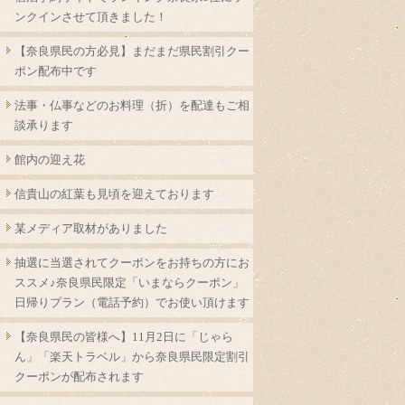
ンクインさせて頂きました！
【奈良県民の方必見】まだまだ県民割引クー
ポン配布中です
法事・仏事などのお料理（折）を配達もご相
談承ります
館内の迎え花
信貴山の紅葉も見頃を迎えております
某メディア取材がありました
抽選に当選されてクーポンをお持ちの方にお
ススメ♪奈良県民限定「いまならクーポン」
日帰りプラン（電話予約）でお使い頂けます
【奈良県民の皆様へ】11月2日に「じゃら
ん」「楽天トラベル」から奈良県民限定割引
クーポンが配布されます