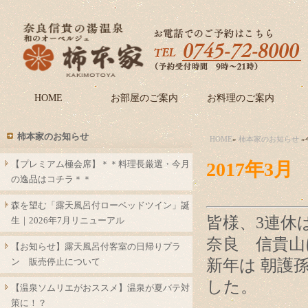
HOME
お部屋のご案内
お料理のご案内
柿本家のお知らせ
HOME
»
柿本家のお知らせ
»
【プレミアム極会席】＊＊料理長厳選・今月
2017年
の逸品はコチラ＊＊
森を望む「露天風呂付ローベッドツイン」誕
皆様、3連休
生｜2026年7月リニューアル
奈良 信貴山
【お知らせ】露天風呂付客室の日帰りプラ
ン 販売停止について
新年は 朝護
した。
【温泉ソムリエがおススメ】温泉が夏バテ対
策に！？