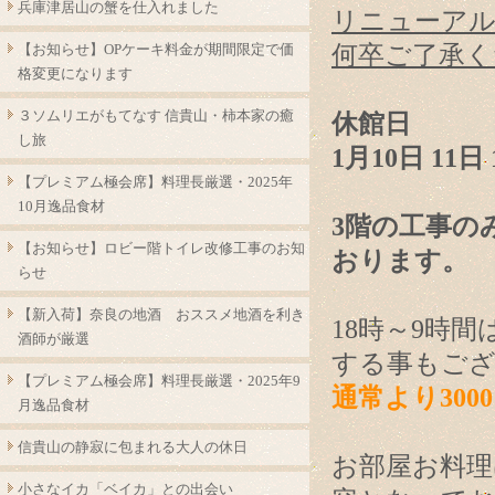
兵庫津居山の蟹を仕入れました
リニューアル
【お知らせ】OPケーキ料金が期間限定で価
何卒ご了承く
格変更になります
３ソムリエがもてなす 信貴山・柿本家の癒
休館日
し旅
1月10日 11日 
【プレミアム極会席】料理長厳選・2025年
10月逸品食材
3階の工事の
【お知らせ】ロビー階トイレ改修工事のお知
おります。
らせ
【新入荷】奈良の地酒 おススメ地酒を利き
18時～9時
酒師が厳選
する事もご
【プレミアム極会席】料理長厳選・2025年9
通常より300
月逸品食材
信貴山の静寂に包まれる大人の休日
お部屋お料理
小さなイカ「ベイカ」との出会い