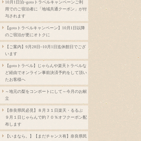
10月1日泊~gotoトラベルキャンペーンご利
用でのご宿泊者に「地域共通クーポン」が付
与されます
【gotoトラベルキャンペーン】10月1日以降
のご宿泊が更にオトクに
【ご案内】9月28日~10月1日迄休館日でござ
います
【gotoトラベル】じゃらんや楽天トラベルな
ど経由でオンライン事前決済予約をして頂い
たお客様へ
～地元の梨をコンポートにして～今月のお献
立
【奈良県民必見】８月３１日楽天・るるぶ
９月１日じゃらんで約７０％オフクーポン配
布します
【いまなら。】【まだチャンス有】奈良県民