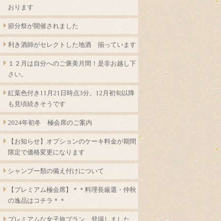
おります
節分祭が開催されました
利き酒師がセレクトした地酒 揃っています
１２月は自分へのご褒美月間！是非お越し下
さい。
紅葉色付き11月21日時点3分。12月初旬以降
も見頃続きそうです
2024年初冬 極会席のご案内
【お知らせ】オプションのケーキ料金が期間
限定で価格変更になります
シャンプー類の備え付けについて
【プレミアム極会席】＊＊料理長厳選・仲秋
の逸品はコチラ＊＊
プレミアムな女子旅プラン 登場しました