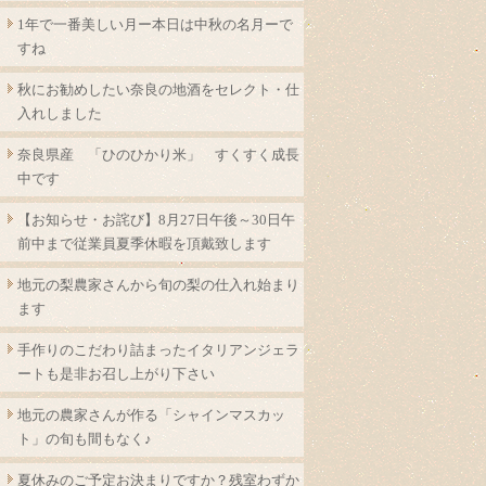
1年で一番美しい月ー本日は中秋の名月ーで
すね
秋にお勧めしたい奈良の地酒をセレクト・仕
入れしました
奈良県産 「ひのひかり米」 すくすく成長
中です
【お知らせ・お詫び】8月27日午後～30日午
前中まで従業員夏季休暇を頂戴致します
地元の梨農家さんから旬の梨の仕入れ始まり
ます
手作りのこだわり詰まったイタリアンジェラ
ートも是非お召し上がり下さい
地元の農家さんが作る「シャインマスカッ
ト」の旬も間もなく♪
夏休みのご予定お決まりですか？残室わずか