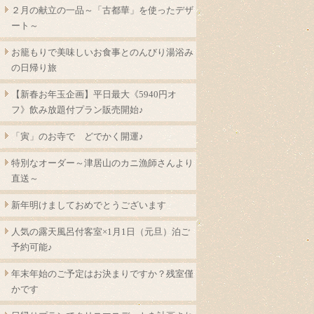
２月の献立の一品～「古都華」を使ったデザ
ート～
お籠もりで美味しいお食事とのんびり湯浴み
の日帰り旅
【新春お年玉企画】平日最大《5940円オ
フ》飲み放題付プラン販売開始♪
「寅」のお寺で どでかく開運♪
特別なオーダー～津居山のカニ漁師さんより
直送～
新年明けましておめでとうございます
人気の露天風呂付客室×1月1日（元旦）泊ご
予約可能♪
年末年始のご予定はお決まりですか？残室僅
かです