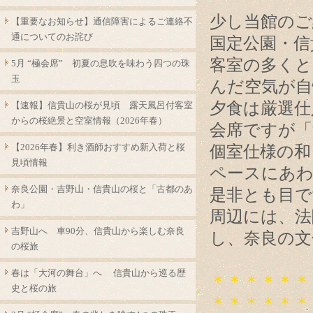
少し当館のご
【重要なお知らせ】通信障害によるご連絡不
通についてのお詫び
国定公園・信
客室の多くと
5月 “極会席” 初夏の息吹を味わう四つの珠
玉
んだ空気が自
夕食は厳選仕
【速報】信貴山の桜が見頃 露天風呂付客室
からの桜絶景と空室情報（2026年春）
会席ですが「
【2026年春】利き酒師おすすめ新入荷と桜
個室仕様の和
見頃情報
ペースにあ
奈良公園・吉野山・信貴山の桜と「古都のあ
是非とも目
わ」
周辺には、法
吉野山へ 車90分、信貴山から楽しむ奈良
し、奈良の文
の桜旅
春は「大河の舞台」へ 信貴山から巡る歴
＊＊＊＊＊＊
史と桜の旅
＊＊＊＊＊＊