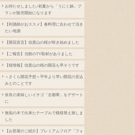
お待たせしました♪初夏から「うにく鍋」プ
ランが販売開始になります
【利酒師がおススメ】春料理に合わせて頂き
たい地酒
【開花宣言】信貴山の桜が咲き始めました
【ご報告】当館のTV取材がありました
【桜情報】信貴山の桜の開花も早そうです
＜さくら開花予想＞平年より早い開花の見込
みとのことです
奈良の美味しいイチゴ「古都華」をデザート
に
無垢の木で出来たテーブルで模様替え致しま
した
【お部屋のご紹介】プレミアムフロア「フォ