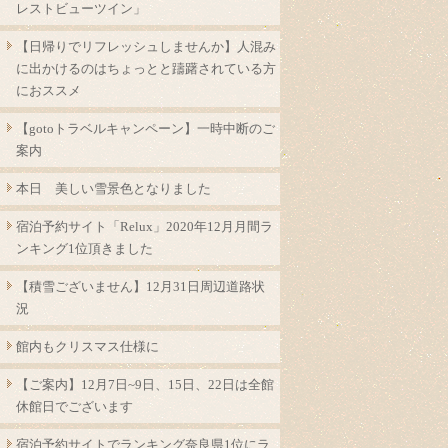
レストビューツイン」
【日帰りでリフレッシュしませんか】人混み
に出かけるのはちょっとと躊躇されている方
におススメ
【gotoトラベルキャンペーン】一時中断のご
案内
本日 美しい雪景色となりました
宿泊予約サイト「Relux」2020年12月月間ラ
ンキング1位頂きました
【積雪ございません】12月31日周辺道路状
況
館内もクリスマス仕様に
【ご案内】12月7日~9日、15日、22日は全館
休館日でございます
宿泊予約サイトでランキング奈良県1位にラ