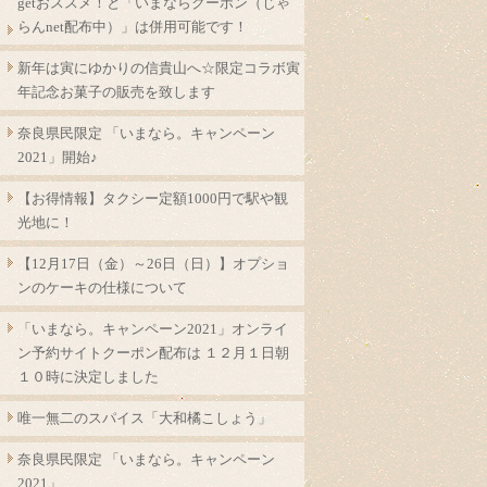
getおススメ！と「いまならクーポン（じゃ
らんnet配布中）」は併用可能です！
新年は寅にゆかりの信貴山へ☆限定コラボ寅
年記念お菓子の販売を致します
奈良県民限定 「いまなら。キャンペーン
2021」開始♪
【お得情報】タクシー定額1000円で駅や観
光地に！
【12月17日（金）～26日（日）】オプショ
ンのケーキの仕様について
「いまなら。キャンペーン2021」オンライ
ン予約サイトクーポン配布は １２月１日朝
１０時に決定しました
唯一無二のスパイス「大和橘こしょう」
奈良県民限定 「いまなら。キャンペーン
2021」