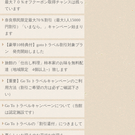
最大７０％オフクーポン取得チャンスは残っ
ています
奈良県民限定最大70％割引（最大1人15000
円割引）「いまなら。」キャンペーン始まり
ます
【豪華10特典付】gotoトラベル割引対象プラ
ン 発売開始しました
旅館の「仕出し料理」柿本家のお味を無料配
達（地域限定 4個以上~）致します
【重要】Go To トラベルキャンペーンのご利
用方法（割引ご希望の方は必ずご確認下さ
い）
Go To トラベルキャンペーンについて（当館
は認定施設です）
Go To トラベルの「割引還付」につきまして