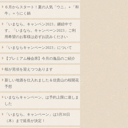
６月からスタート！夏の人気「ウニ」＋「和
牛」＝うにく鍋
「いまなら。キャンペン2023」継続中で
す。「いまなら。キャンペーン2023」ご利
用希望のお客様は必ずお読みください
「いまならキャンペーン2023」について
【プレミアム極会席】今月の逸品のご紹介
桜が見頃を迎えつつあります
新しい地酒を仕入れました＆信貴山の桜開花
予想
いまならキャンペーン。は予約上限に達しま
した
「いまなら。キャンペーン」は3月30日
（木）まで延長が決定！