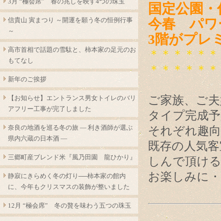
3月 “極会席” 春の兆しを映す4つの珠玉
国定公園・
信貴山 寅まつり ～開運を願う冬の恒例行事
今春 パワ
～
3階がプレ
高市首相で話題の雪駄と、柿本家の足元のお
＊＊＊＊＊＊
もてなし
＊＊＊＊＊＊
新年のご挨拶
ご家族、ご夫
【お知らせ】エントランス男女トイレのバリ
アフリー工事が完了しました
タイプ完成予
奈良の地酒を巡る冬の旅 ― 利き酒師が選ぶ
それぞれ趣向
県内六蔵の日本酒 ―
既存の人気客
三郷町産ブレンド米『風乃田園 龍ひかり』
しんで頂ける
お楽しみに・
静寂にきらめく冬の灯り──柿本家の館内
に、今年もクリスマスの装飾が整いました
12月 “極会席” 冬の贅を味わう五つの珠玉