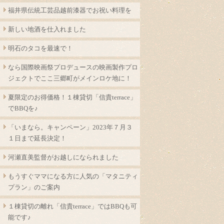
福井県伝統工芸品越前漆器でお祝い料理を
新しい地酒を仕入れました
明石のタコを最速で！
なら国際映画祭プロデュースの映画製作プロ
ジェクトでここ三郷町がメインロケ地に！
夏限定のお得価格！１棟貸切「信貴terrace」
でBBQを♪
「いまなら。キャンペーン」2023年７月３
１日まで延長決定！
河瀬直美監督がお越しになられました
もうすぐママになる方に人気の「マタニティ
プラン」のご案内
１棟貸切の離れ「信貴terrace」ではBBQも可
能です♪