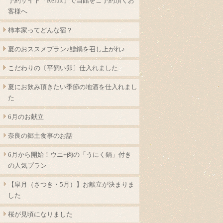
予約サイト「Relux」で当館をご予約頂くお
客様へ
柿本家ってどんな宿？
夏のおススメプラン♪鱧鍋を召し上がれ♪
こだわりの〔平飼い卵〕仕入れました
夏にお飲み頂きたい季節の地酒を仕入れまし
た
6月のお献立
奈良の郷土食事のお話
6月から開始！ウニ+肉の「うにく鍋」付き
の人気プラン
【皐月（さつき・5月）】お献立が決まりま
した
桜が見頃になりました