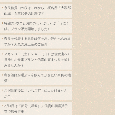
奈良信貴山の桜はこれから。桜名所「大和郡
山城」も車30分の距離です
待望の♪ウニとお肉のしゃぶしゃぶ「うにく
鍋」プラン販売開始しました♪
奈良を代表する果物は何を思い浮かべられま
すか？人気のお土産のご紹介
２月２３日（土）２４日（日）は信貴山へ♪
日帰りお食事プランと信貴山寅まつりを愉し
みませんか？
利き酒師が選ぶ～今飲んで頂きたい奈良の地
酒～
ご宿泊前後に「いちご狩」に出かけません
か？
2月3日は「節分（星祭）」信貴山朝護孫子
寺で節分行事