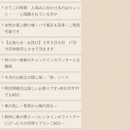
さてこの時期 人混みに出かけるのはちょっ
と・・・と躊躇されている方や
女性が喜ぶ贈り物～バラ風呂＆花束～ご用意
可能です
【お知らせ・お詫び】３月５日６日 17日
18日休館日とさせて頂きます
拘りの一枚板のチェックインカウンターとお
雛様
今月のお献立の隠し味～「柿」ソース
明日明後日は楽しいお祭りです♪本日夕方TV
でも紹介
春の兆し～客室から梅の花を～
館内に春の香り～バレンタインホワイトデー
にぴったりの日帰りプランご紹介～