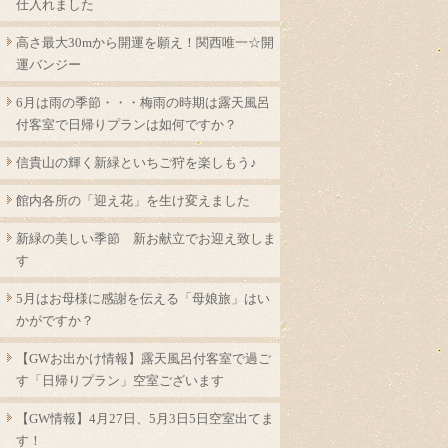
仕入れました
高さ最大30mから開運を願え！関西唯一☆開
運バンジー
6月は雨の季節・・・梅雨の時期は露天風呂
付客室で日帰りプランは如何ですか？
信貴山の輝く新緑といちご狩を楽しもう♪
館内各所の「迎え花」を生け変えました
新緑の美しい季節 新お献立でお迎え致しま
す
5月はお母様に感謝を伝える「母娘旅」はい
かがですか？
【GWお出かけ情報】露天風呂付客室で過ご
す「日帰りプラン」空室ございます
【GW情報】4月27日、5月3日5日空室出てま
す！