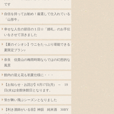
です
自信を持ってお勧め！厳選して仕入れている
「山形牛」
幸せな人生の節目の１日☆「婚礼」のお手伝
いをさせて頂きました
【夏のイシオシ】ウニをたっぷり堪能できる
夏限定プラン♪
奈良 信貴山の梅雨時期ならではの幻想的な
風景
館内の迎え花も初夏仕様に・・・
【お知らせ・お詫び】6月17日(月) ～ 19
日(水)は全館休館日となります。
蛍が舞い飛ぶシーズンとなりました
【利き酒師がいる宿】神韻 純米酒 30BY