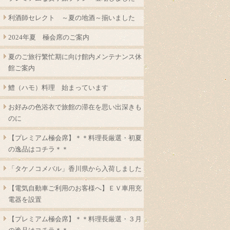
利酒師セレクト ～夏の地酒～揃いました
2024年夏 極会席のご案内
夏のご旅行繁忙期に向け館内メンテナンス休
館ご案内
鱧（ハモ）料理 始まっています
お好みの色浴衣で旅館の滞在を思い出深きも
のに
【プレミアム極会席】＊＊料理長厳選・初夏
の逸品はコチラ＊＊
「タケノコメバル」香川県から入荷しました
【電気自動車ご利用のお客様へ】ＥＶ車用充
電器を設置
【プレミアム極会席】＊＊料理長厳選・３月