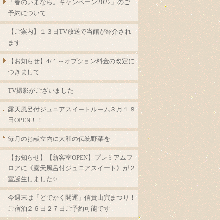
「春のいまなら。キャンペーン2022」のご
予約について
【ご案内】１３日TV放送で当館が紹介され
ます
【お知らせ】4/１～オプション料金の改定に
つきまして
TV撮影がございました
露天風呂付ジュニアスイートルーム３月１８
日OPEN！！
毎月のお献立内に大和の伝統野菜を
【お知らせ】【新客室OPEN】プレミアムフ
ロアに《露天風呂付ジュニアスイート》が２
室誕生しました✨
今週末は「どでかく開運」信貴山寅まつり！
ご宿泊２６日２７日ご予約可能です