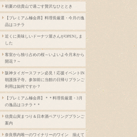
初夏の信貴山で過ごす贅沢なひととき
【プレミアム極会席】料理長厳選・今月の逸
品はコチラ
近くに美味しいドーナツ屋さんがOPENしま
した
客室から独り占めの桜～いよいよ今月末から
開花？～
阪神タイガースファン必見！応援イベントIN
朝護孫子寺。参加前に当館の日帰りプランご
利用は如何ですか？
【プレミアム極会席】＊＊料理長厳選・3月
の逸品はコチラ＊＊
信貴山寅まつり＆日本酒ペアリングプランご
案内
奈良県内唯一のワイナリーのワイン 揃えて