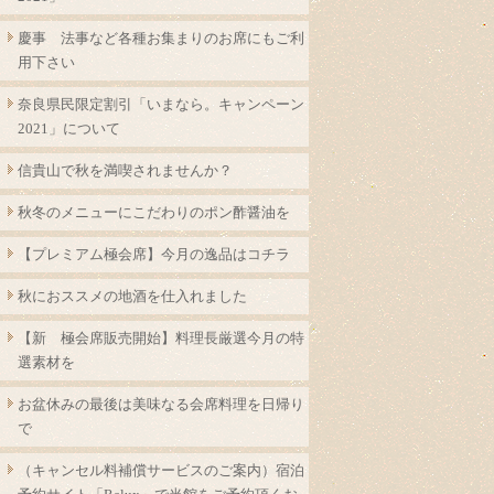
慶事 法事など各種お集まりのお席にもご利
用下さい
奈良県民限定割引「いまなら。キャンペーン
2021」について
信貴山で秋を満喫されませんか？
秋冬のメニューにこだわりのポン酢醤油を
【プレミアム極会席】今月の逸品はコチラ
秋におススメの地酒を仕入れました
【新 極会席販売開始】料理長厳選今月の特
選素材を
お盆休みの最後は美味なる会席料理を日帰り
で
（キャンセル料補償サービスのご案内）宿泊