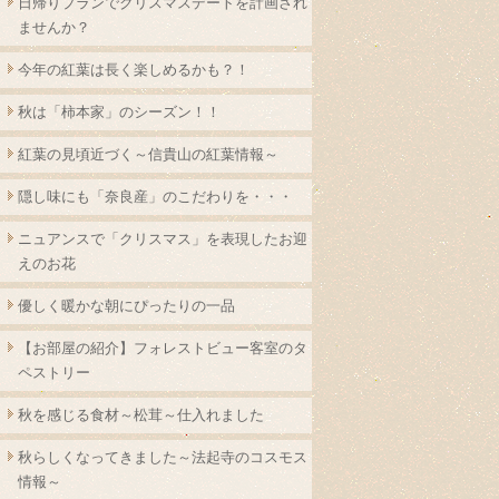
日帰りプランでクリスマスデートを計画され
ませんか？
今年の紅葉は長く楽しめるかも？！
秋は「柿本家」のシーズン！！
紅葉の見頃近づく～信貴山の紅葉情報～
隠し味にも「奈良産」のこだわりを・・・
ニュアンスで「クリスマス」を表現したお迎
えのお花
優しく暖かな朝にぴったりの一品
【お部屋の紹介】フォレストビュー客室のタ
ペストリー
秋を感じる食材～松茸～仕入れました
秋らしくなってきました～法起寺のコスモス
情報～