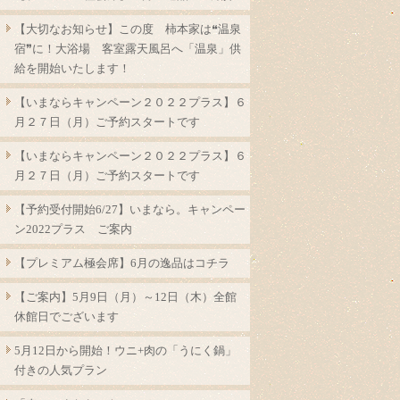
【大切なお知らせ】この度 柿本家は❝温泉
宿❞に！大浴場 客室露天風呂へ「温泉」供
給を開始いたします！
【いまならキャンペーン２０２２プラス】６
月２７日（月）ご予約スタートです
【いまならキャンペーン２０２２プラス】６
月２７日（月）ご予約スタートです
【予約受付開始6/27】いまなら。キャンペー
ン2022プラス ご案内
【プレミアム極会席】6月の逸品はコチラ
【ご案内】5月9日（月）～12日（木）全館
休館日でございます
5月12日から開始！ウニ+肉の「うにく鍋」
付きの人気プラン