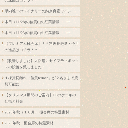
の逸品はコチラ＊＊
県内唯一のワイナリーの純奈良産ワイン
本日（11/28)の信貴山の紅葉情報
本日（11/23)の信貴山の紅葉情報
【プレミアム極会席】＊＊料理長厳選・今月
の逸品はコチラ＊＊
【改善しました】大浴場にセイフティボック
スの設置を致しました
１棟貸切離れ「信貴terrace」が２名さまで貸
切可能に
【クリスマス期間のご案内】OPのケーキの
仕様と料金
2023年秋（１０月） 極会席の特選素材
2023年秋 極会席の特選素材