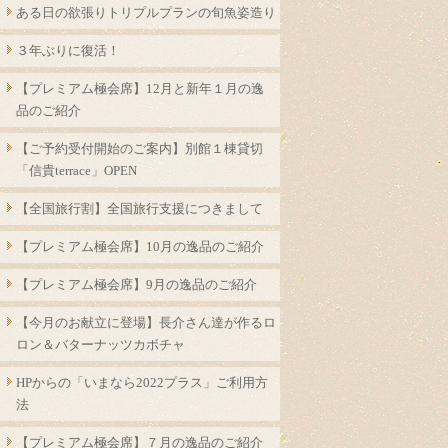
ある日の欲張りトリプルプランの旬魚姿造り
３年ぶりに復活！
【プレミアム極会席】12月と新年１月の逸
品のご紹介
【ご予約受付開始のご案内】別館１棟貸切
「信貴terrace」OPEN
【全国旅行割】全国旅行支援につきまして
【プレミアム極会席】10月の逸品のご紹介
【プレミアム極会席】9月の逸品のご紹介
【今月のお献立に登場】長介さん達が作るロ
ロン＆バターナッツカボチャ
HPからの「いまなら2022プラス」ご利用方
法
【プレミアム極会席】７月の逸品のご紹介