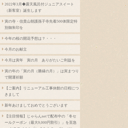
2022年3月◆露天風呂付ジュニアスイート
（新客室）誕生します
寅の寺・信貴山朝護孫子寺先着500体限定特
別御朱印を
今年の桜の開花予想は？・・・
今月のお献立
今月は寅年 寅の月 ありがたいご利益を
寅の年の「寅の月（勝縁の月）」は寅まつり
で開運祈願
【ご案内】リニューアル工事休館の日程につ
きまして
新年あけましておめでとうございます
【注目情報】じゃらんnetで配布中の「冬セ
ールクーポン（最大9,000円割引）」を至急