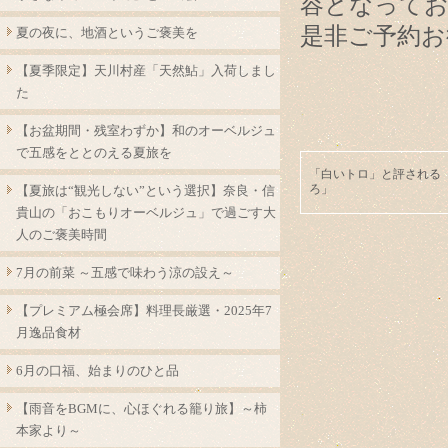
容となって
是非ご予約お
夏の夜に、地酒というご褒美を
【夏季限定】天川村産「天然鮎」入荷しまし
た
【お盆期間・残室わずか】和のオーベルジュ
で五感をととのえる夏旅を
「白いトロ」と評される
ろ」
【夏旅は“観光しない”という選択】奈良・信
貴山の「おこもりオーベルジュ」で過ごす大
人のご褒美時間
7月の前菜 ～五感で味わう涼の設え～
【プレミアム極会席】料理長厳選・2025年7
月逸品食材
6月の口福、始まりのひと品
【雨音をBGMに、心ほぐれる籠り旅】～柿
本家より～