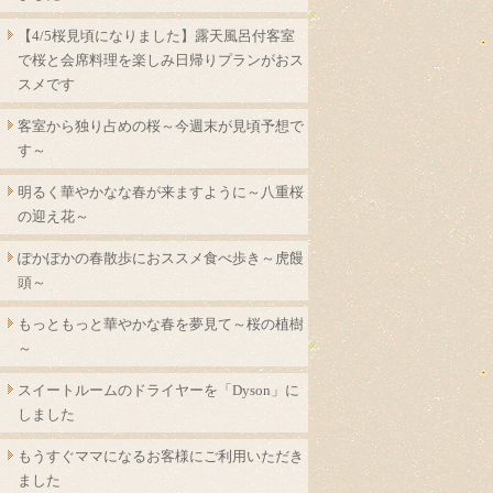
【4/5桜見頃になりました】露天風呂付客室
で桜と会席料理を楽しみ日帰りプランがおス
スメです
客室から独り占めの桜～今週末が見頃予想で
す～
明るく華やかなな春が来ますように～八重桜
の迎え花～
ぽかぽかの春散歩におススメ食べ歩き～虎饅
頭～
もっともっと華やかな春を夢見て～桜の植樹
～
スイートルームのドライヤーを「Dyson」に
しました
もうすぐママになるお客様にご利用いただき
ました