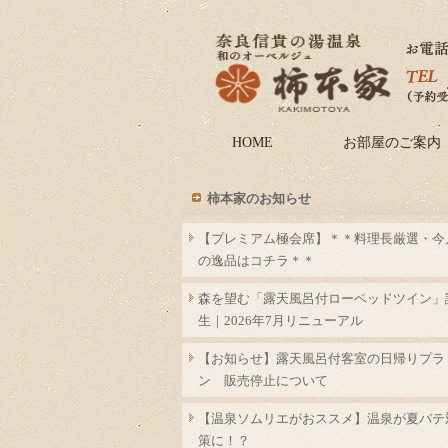
HOME
お部屋のご案内
柿本家のお知らせ
【プレミアム極会席】＊＊料理長厳選・今
の逸品はコチラ＊＊
森を望む「露天風呂付ローベッドツイン」
生｜2026年7月リニューアル
【お知らせ】露天風呂付客室の日帰りプラ
ン 販売停止について
【温泉ソムリエがおススメ】温泉が夏バテ
策に！？