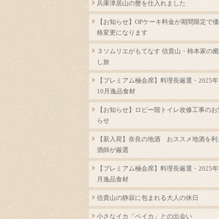
兵庫津居山の蟹を仕入れました
【お知らせ】OPケーキ料金が期間限定で価
格変更になります
３ソムリエがもてなす 信貴山・柿本家の癒
し旅
【プレミアム極会席】料理長厳選・2025年
10月逸品食材
【お知らせ】ロビー階トイレ改修工事のお
らせ
【新入荷】奈良の地酒 おススメ地酒を利
酒師が厳選
【プレミアム極会席】料理長厳選・2025年
月逸品食材
信貴山の静寂に包まれる大人の休日
小さなイカ「ベイカ」との出会い