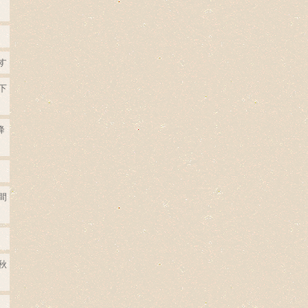
す
下
降
間
秋