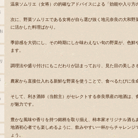
温泉ソムリエ（女将）の的確なアドバイスによる「効能や入り方
事
次に、野菜ソムリエである女将が自ら選び抜く地元奈良の大和野
に活かした料理ばかり。
お
季節感を大切にし、その時期にしか味わえない旬の野菜が、色鮮
ます。
リ
調理法や盛り付けにもこだわりが詰まっており、見た目の美しさ
ぶ
農家から直接仕入れる新鮮な野菜を使うことで、食べるたびに生
そして、利き酒師（当館主）がセレクトする奈良県産の地酒は、
』
が魅力です。
豊かな風味や香りを持つ銘柄を取り揃え、柿本家オリジナル酒も
地酒初心者でも楽しめるように、飲みやすい一杯からチャレンジ
ょう。