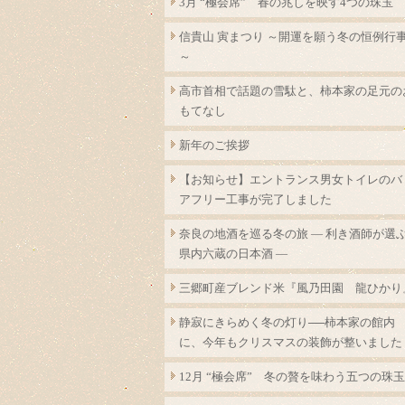
3月 “極会席” 春の兆しを映す4つの珠玉
信貴山 寅まつり ～開運を願う冬の恒例行
～
高市首相で話題の雪駄と、柿本家の足元の
もてなし
新年のご挨拶
【お知らせ】エントランス男女トイレのバ
アフリー工事が完了しました
奈良の地酒を巡る冬の旅 ― 利き酒師が選
県内六蔵の日本酒 ―
三郷町産ブレンド米『風乃田園 龍ひかり
静寂にきらめく冬の灯り──柿本家の館内
に、今年もクリスマスの装飾が整いました
12月 “極会席” 冬の贅を味わう五つの珠玉