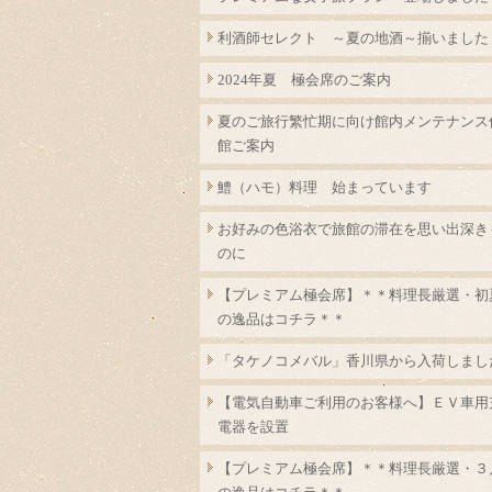
利酒師セレクト ～夏の地酒～揃いました
2024年夏 極会席のご案内
夏のご旅行繁忙期に向け館内メンテナンス
館ご案内
鱧（ハモ）料理 始まっています
お好みの色浴衣で旅館の滞在を思い出深き
のに
【プレミアム極会席】＊＊料理長厳選・初
の逸品はコチラ＊＊
「タケノコメバル」香川県から入荷しまし
【電気自動車ご利用のお客様へ】ＥＶ車用
電器を設置
【プレミアム極会席】＊＊料理長厳選・３