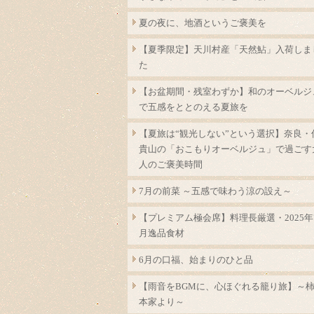
夏の夜に、地酒というご褒美を
【夏季限定】天川村産「天然鮎」入荷しま
た
【お盆期間・残室わずか】和のオーベルジ
で五感をととのえる夏旅を
【夏旅は“観光しない”という選択】奈良・
貴山の「おこもりオーベルジュ」で過ごす
人のご褒美時間
7月の前菜 ～五感で味わう涼の設え～
【プレミアム極会席】料理長厳選・2025年
月逸品食材
6月の口福、始まりのひと品
【雨音をBGMに、心ほぐれる籠り旅】～
本家より～