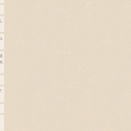
し
ュ
信
大
7
柿