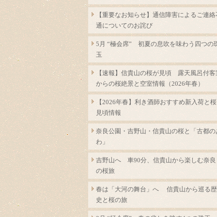
【重要なお知らせ】通信障害によるご連絡
通についてのお詫び
5月 “極会席” 初夏の息吹を味わう四つの
玉
【速報】信貴山の桜が見頃 露天風呂付客
からの桜絶景と空室情報（2026年春）
【2026年春】利き酒師おすすめ新入荷と桜
見頃情報
奈良公園・吉野山・信貴山の桜と「古都の
わ」
吉野山へ 車90分、信貴山から楽しむ奈良
の桜旅
春は「大河の舞台」へ 信貴山から巡る歴
史と桜の旅