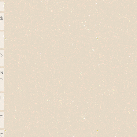
逸
ま
ら
N
ご
月
ご
て