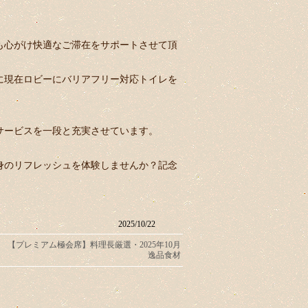
も心がけ快適なご滞在をサポートさせて頂
に現在ロビーにバリアフリー対応トイレを
サービスを一段と充実させています。
身のリフレッシュを体験しませんか？記念
2025/10/22
【プレミアム極会席】料理長厳選・2025年10月
逸品食材