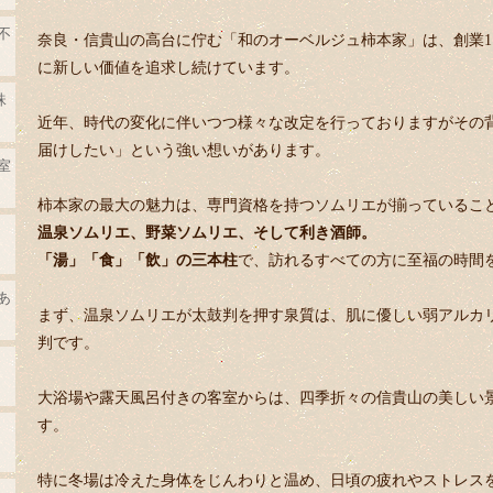
不
奈良・信貴山の高台に佇む「和のオーベルジュ柿本家」は、創業1
に新しい価値を追求し続けています。
珠
近年、時代の変化に伴いつつ様々な改定を行っておりますがその
届けしたい」という強い想いがあります。
室
柿本家の最大の魅力は、専門資格を持つソムリエが揃っているこ
温泉ソムリエ、野菜ソムリエ、そして利き酒師。
「湯」「食」「飲」の三本柱
で、訪れるすべての方に至福の時間
あ
まず、温泉ソムリエが太鼓判を押す泉質は、肌に優しい弱アルカ
判です。
大浴場や露天風呂付きの客室からは、四季折々の信貴山の美しい
す。
特に冬場は冷えた身体をじんわりと温め、日頃の疲れやストレス