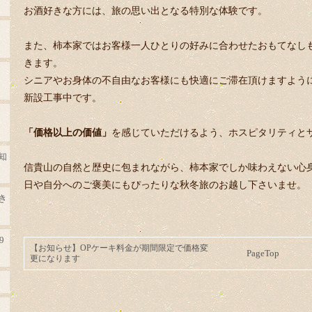
お酒好きな方には、旅の思い出となる特別な体験です。
また、柿本家ではお客様一人ひとりの好みに合わせたおもてなし
きます。
シニアやお身体の不自由なお客様にも快適にご滞在頂けますよう
新設工事中です。
「価格以上の価値」
を感じていただけるよう、ホスピタリティと
知
信貴山の自然と歴史に包まれながら、柿本家でしか味わえない心
日や自分へのご褒美にもぴったりな秋冬旅のお越し下さいませ。
き
9
【お知らせ】OPケーキ料金が期間限定で価格変
PageTop
更になります