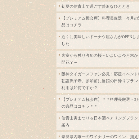
初夏の信貴山で過ごす贅沢なひととき
【プレミアム極会席】料理長厳選・今月の
品はコチラ
近くに美味しいドーナツ屋さんがOPENし
した
客室から独り占めの桜～いよいよ今月末か
開花？～
阪神タイガースファン必見！応援イベントI
朝護孫子寺。参加前に当館の日帰りプラン
利用は如何ですか？
【プレミアム極会席】＊＊料理長厳選・3
の逸品はコチラ＊＊
信貴山寅まつり＆日本酒ペアリングプラン
案内
奈良県内唯一のワイナリーのワイン 揃え