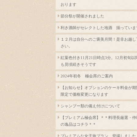
おります
節分祭が開催されました
利き酒師がセレクトした地酒 揃っていま
１２月は自分へのご褒美月間！是非お越し
さい。
紅葉色付き11月21日時点3分。12月初旬以
も見頃続きそうです
2024年初冬 極会席のご案内
【お知らせ】オプションのケーキ料金が期
限定で価格変更になります
シャンプー類の備え付けについて
【プレミアム極会席】＊＊料理長厳選・仲
の逸品はコチラ＊＊
プレミアムな女子旅プラン 登場しました