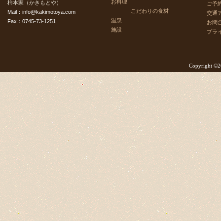
お料理
柿本家（かきもとや）
ご予
こだわりの食材
Mail：info@kakimotoya.com
交通
温泉
Fax：0745-73-1251
お問
施設
プラ
Copyright ©2