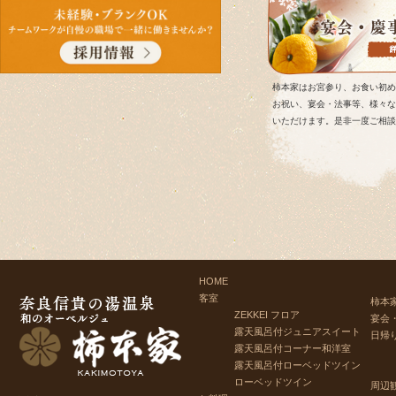
柿本家はお宮参り、お食い初め
お祝い、宴会・法事等、様々な
いただけます。是非一度ご相談
HOME
客室
柿本
ZEKKEI フロア
宴会
露天風呂付ジュニアスイート
日帰
露天風呂付コーナー和洋室
露天風呂付ローベッドツイン
ローベッドツイン
周辺