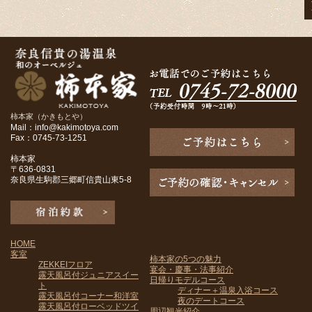
柿本家（かきもとや）
Mail：info@kakimotoya.com
Fax：0745-73-1251
柿本家
〒636-0831
奈良県生駒郡三郷町信貴山東5-8
HOME
客室
柿本家の5つの魅力
ZEKKEIフロア
宴会・慶事・法事紹介
露天風呂付ジュニアスイー
日帰りモデルコース
ト
ディナー＋温泉入浴コース
露天風呂付コーナー和洋室
夜のデートコース
露天風呂付ローベッドツイ
周辺観光紹介