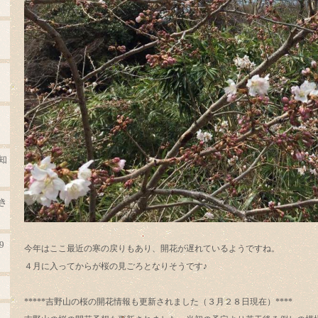
知
き
9
今年はここ最近の寒の戻りもあり、開花が遅れているようですね。
４月に入ってからが桜の見ごろとなりそうです♪
*****吉野山の桜の開花情報も更新されました（３月２８日現在）****