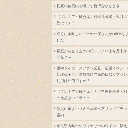
初夏の信貴山で過ごす贅沢なひととき
【プレミアム極会席】料理長厳選・今月の
品はコチラ
近くに美味しいドーナツ屋さんがOPENし
した
客室から独り占めの桜～いよいよ今月末か
開花？～
阪神タイガースファン必見！応援イベントI
朝護孫子寺。参加前に当館の日帰りプラン
利用は如何ですか？
【プレミアム極会席】＊＊料理長厳選・3
の逸品はコチラ＊＊
信貴山寅まつり＆日本酒ペアリングプラン
案内
奈良県内唯一のワイナリーのワイン 揃え