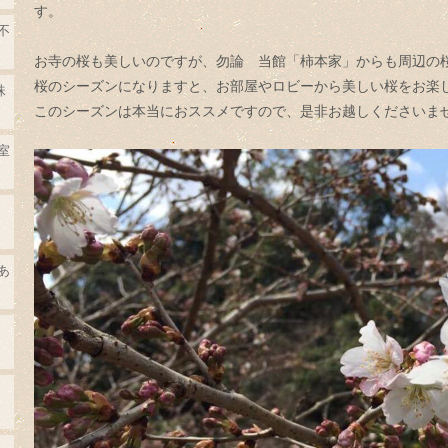
す。
不
お寺の桜も美しいのですが、勿論 当館「柿本家」からも周辺の
桜のシーズンになりますと、お部屋やロビーから美しい桜をお楽
珠
このシーズンは本当におススメですので、是非お越しくださいま
室
あ