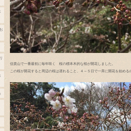
事
お
リ
信貴山で一番最初に毎年咲く 桜の標本木的な桜が開花しました。
この桜が開花すると周辺の桜は遅れること、４～５日で一斉に開花を始める
ぶ
』