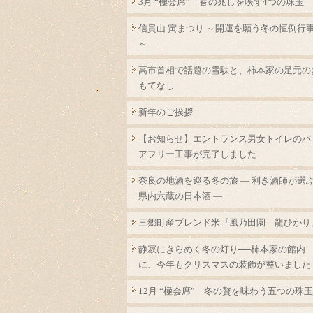
3月 “極会席” 春の兆しを映す4つの珠玉
信貴山 寅まつり ～開運を願う冬の恒例行
～
高市首相で話題の雪駄と、柿本家の足元の
もてなし
新年のご挨拶
【お知らせ】エントランス男女トイレのバ
アフリー工事が完了しました
奈良の地酒を巡る冬の旅 ― 利き酒師が選
県内六蔵の日本酒 ―
三郷町産ブレンド米『風乃田園 龍ひかり
静寂にきらめく冬の灯り──柿本家の館内
に、今年もクリスマスの装飾が整いました
12月 “極会席” 冬の贅を味わう五つの珠玉