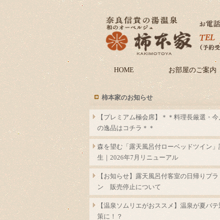
HOME
お部屋のご案内
柿本家のお知らせ
【プレミアム極会席】＊＊料理長厳選・今
の逸品はコチラ＊＊
森を望む「露天風呂付ローベッドツイン」
生｜2026年7月リニューアル
【お知らせ】露天風呂付客室の日帰りプラ
ン 販売停止について
【温泉ソムリエがおススメ】温泉が夏バテ
策に！？