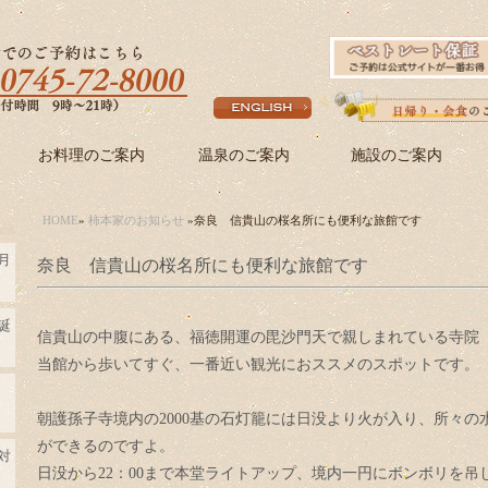
お料理のご案内
温泉のご案内
施設のご案内
HOME
»
柿本家のお知らせ
»奈良 信貴山の桜名所にも便利な旅館です
月
奈良 信貴山の桜名所にも便利な旅館です
誕
信貴山の中腹にある、福徳開運の毘沙門天で親しまれている寺院
当館から歩いてすぐ、一番近い観光におススメのスポットです。
朝護孫子寺境内の2000基の石灯籠には日没より火が入り、所々
ができるのですよ。
対
日没から22：00まで本堂ライトアップ、境内一円にボンボリを