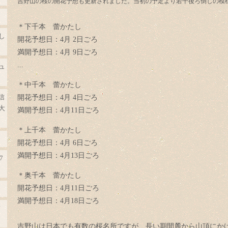
吉野山の桜の開花予想も更新されました。当初の予定より若干後ろ倒しの模
＊下千本 蕾かたし
し
開花予想日：4月 2日ごろ
満開予想日：4月 9日ごろ
...
ュ
＊中千本 蕾かたし
信
開花予想日：4月 4日ごろ
大
満開予想日：4月11日ごろ
＊上千本 蕾かたし
開花予想日：4月 6日ごろ
満開予想日：4月13日ごろ
7
＊奥千本 蕾かたし
開花予想日：4月11日ごろ
満開予想日：4月18日ごろ
柿
吉野山は日本でも有数の桜名所ですが、長い期間麓から山頂にか