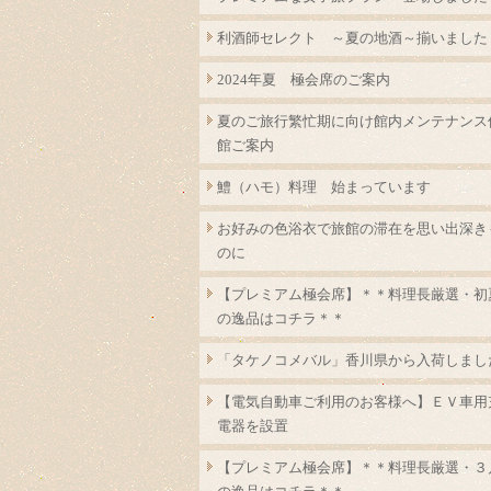
利酒師セレクト ～夏の地酒～揃いました
2024年夏 極会席のご案内
夏のご旅行繁忙期に向け館内メンテナンス
館ご案内
鱧（ハモ）料理 始まっています
お好みの色浴衣で旅館の滞在を思い出深き
のに
【プレミアム極会席】＊＊料理長厳選・初
の逸品はコチラ＊＊
「タケノコメバル」香川県から入荷しまし
【電気自動車ご利用のお客様へ】ＥＶ車用
電器を設置
【プレミアム極会席】＊＊料理長厳選・３