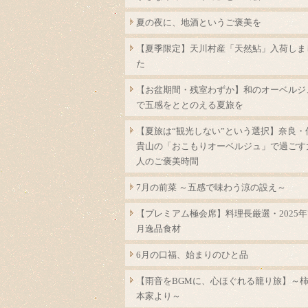
夏の夜に、地酒というご褒美を
【夏季限定】天川村産「天然鮎」入荷しま
た
【お盆期間・残室わずか】和のオーベルジ
で五感をととのえる夏旅を
【夏旅は“観光しない”という選択】奈良・
貴山の「おこもりオーベルジュ」で過ごす
人のご褒美時間
7月の前菜 ～五感で味わう涼の設え～
【プレミアム極会席】料理長厳選・2025年
月逸品食材
6月の口福、始まりのひと品
【雨音をBGMに、心ほぐれる籠り旅】～
本家より～