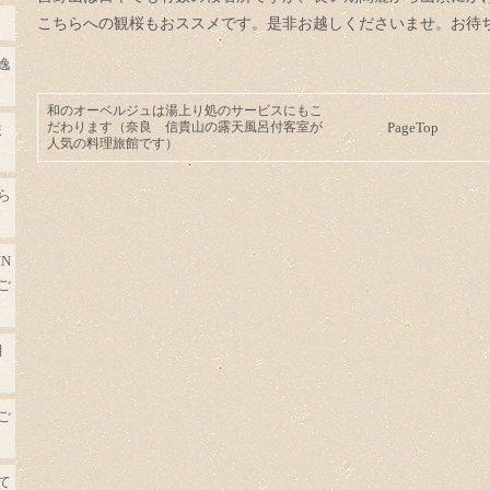
こちらへの観桜もおススメです。是非お越しくださいませ。お待
逸
和のオーベルジュは湯上り処のサービスにもこ
だわります（奈良 信貴山の露天風呂付客室が
PageTop
ま
人気の料理旅館です）
ら
N
ご
月
ご
て