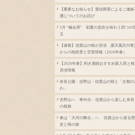
【重要なお知らせ】通信障害によるご連絡
通についてのお詫び
5月 “極会席” 初夏の息吹を味わう四つの
玉
【速報】信貴山の桜が見頃 露天風呂付客
からの桜絶景と空室情報（2026年春）
【2026年春】利き酒師おすすめ新入荷と桜
見頃情報
奈良公園・吉野山・信貴山の桜と「古都の
わ」
吉野山へ 車90分、信貴山から楽しむ奈良
の桜旅
春は「大河の舞台」へ 信貴山から巡る歴
史と桜の旅