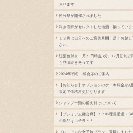
おります
節分祭が開催されました
利き酒師がセレクトした地酒 揃っていま
１２月は自分へのご褒美月間！是非お越し
さい。
紅葉色付き11月21日時点3分。12月初旬以
も見頃続きそうです
2024年初冬 極会席のご案内
【お知らせ】オプションのケーキ料金が期
限定で価格変更になります
シャンプー類の備え付けについて
【プレミアム極会席】＊＊料理長厳選・仲
の逸品はコチラ＊＊
プレミアムな女子旅プラン 登場しました