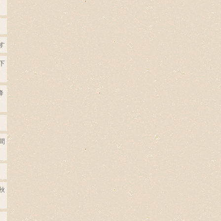
す
下
降
間
秋