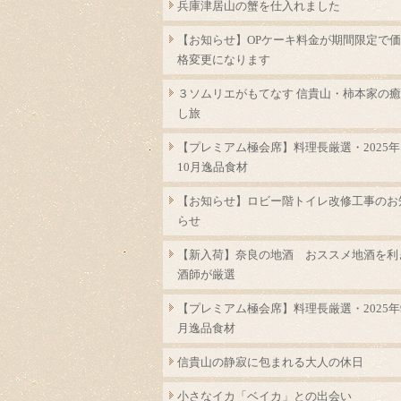
兵庫津居山の蟹を仕入れました
【お知らせ】OPケーキ料金が期間限定で価
格変更になります
３ソムリエがもてなす 信貴山・柿本家の癒
し旅
【プレミアム極会席】料理長厳選・2025年
10月逸品食材
【お知らせ】ロビー階トイレ改修工事のお
らせ
【新入荷】奈良の地酒 おススメ地酒を利
酒師が厳選
【プレミアム極会席】料理長厳選・2025年
月逸品食材
信貴山の静寂に包まれる大人の休日
小さなイカ「ベイカ」との出会い