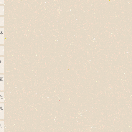
休
も
夏
た
充
月