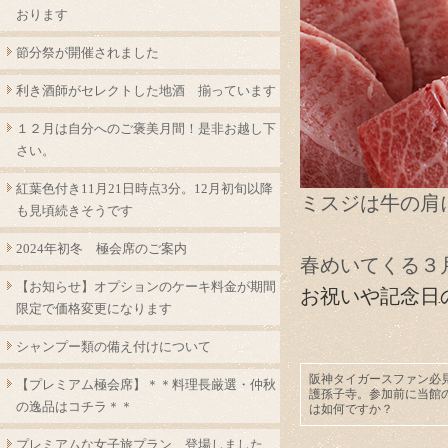
おります
節分祭が開催されました
利き酒師がセレクトした地酒 揃っています
１２月は自分へのご褒美月間！是非お越し下
さい。
紅葉色付き11月21日時点3分。12月初旬以降
ミスジは牛の肩
も見頃続きそうです
2024年初冬 極会席のご案内
春めいてくる３
【お知らせ】オプションのケーキ料金が期間
お祝いや記念日
限定で価格変更になります
シャンプー類の備え付けについて
阪神タイガースファン必見
【プレミアム極会席】＊＊料理長厳選・仲秋
護孫子寺。参加前に当館
の逸品はコチラ＊＊
は如何ですか？
プレミアムな女子旅プラン 登場しました