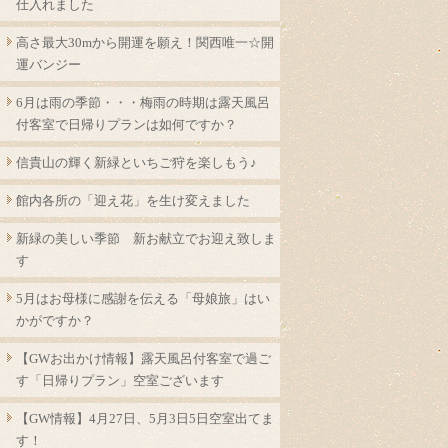
仕入れました
高さ最大30mから開運を願え！関西唯一☆開
運バンジー
6月は雨の季節・・・梅雨の時期は露天風呂
付客室で日帰りプランは如何ですか？
信貴山の輝く新緑といちご狩を楽しもう♪
館内各所の「迎え花」を生け変えました
新緑の美しい季節 新お献立でお迎え致しま
す
5月はお母様に感謝を伝える「母娘旅」はい
かがですか？
【GWお出かけ情報】露天風呂付客室で過ご
す「日帰りプラン」空室ございます
【GW情報】4月27日、5月3日5日空室出てま
す！