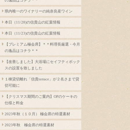
の逸品はコチラ＊＊
県内唯一のワイナリーの純奈良産ワイン
本日（11/28)の信貴山の紅葉情報
本日（11/23)の信貴山の紅葉情報
【プレミアム極会席】＊＊料理長厳選・今月
の逸品はコチラ＊＊
【改善しました】大浴場にセイフティボック
スの設置を致しました
１棟貸切離れ「信貴terrace」が２名さまで貸
切可能に
【クリスマス期間のご案内】OPのケーキの
仕様と料金
2023年秋（１０月） 極会席の特選素材
2023年秋 極会席の特選素材