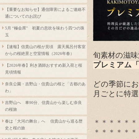
【重要なお知らせ】通信障害によるご連絡不
通についてのお詫び
5月 “極会席” 初夏の息吹を味わう四つの珠
玉
【速報】信貴山の桜が見頃 露天風呂付客室
からの桜絶景と空室情報（2026年春）
旬素材の滋味
プレミアム「
【2026年春】利き酒師おすすめ新入荷と桜
見頃情報
どの季節にお
奈良公園・吉野山・信貴山の桜と「古都のあ
わ」
月ごとに特選
吉野山へ 車90分、信貴山から楽しむ奈良
の桜旅
＊＊＊＊＊＊
春は「大河の舞台」へ 信貴山から巡る歴
史と桜の旅
＊＊＊＊＊＊