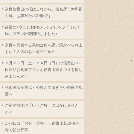
奈良信貴山の桜はこれから。桜名所「大和郡
山城」も車30分の距離です
待望の♪ウニとお肉のしゃぶしゃぶ「うにく
鍋」プラン販売開始しました♪
奈良を代表する果物は何を思い浮かべられま
すか？人気のお土産のご紹介
２月２３日（土）２４日（日）は信貴山へ♪
日帰りお食事プランと信貴山寅まつりを愉し
みませんか？
利き酒師が選ぶ～今飲んで頂きたい奈良の地
酒～
ご宿泊前後に「いちご狩」に出かけません
か？
2月3日は「節分（星祭）」信貴山朝護孫子
寺で節分行事