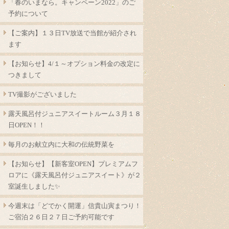
「春のいまなら。キャンペーン2022」のご
予約について
【ご案内】１３日TV放送で当館が紹介され
ます
【お知らせ】4/１～オプション料金の改定に
つきまして
TV撮影がございました
露天風呂付ジュニアスイートルーム３月１８
日OPEN！！
毎月のお献立内に大和の伝統野菜を
【お知らせ】【新客室OPEN】プレミアムフ
ロアに《露天風呂付ジュニアスイート》が２
室誕生しました✨
今週末は「どでかく開運」信貴山寅まつり！
ご宿泊２６日２７日ご予約可能です