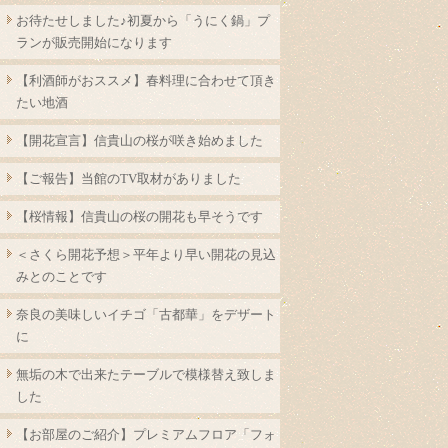
お待たせしました♪初夏から「うにく鍋」プ
ランが販売開始になります
【利酒師がおススメ】春料理に合わせて頂き
たい地酒
【開花宣言】信貴山の桜が咲き始めました
【ご報告】当館のTV取材がありました
【桜情報】信貴山の桜の開花も早そうです
＜さくら開花予想＞平年より早い開花の見込
みとのことです
奈良の美味しいイチゴ「古都華」をデザート
に
無垢の木で出来たテーブルで模様替え致しま
した
【お部屋のご紹介】プレミアムフロア「フォ