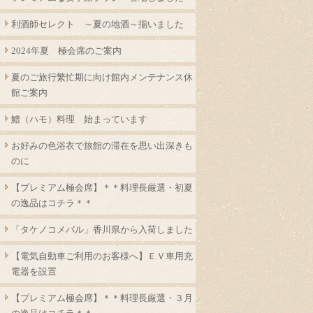
利酒師セレクト ～夏の地酒～揃いました
2024年夏 極会席のご案内
夏のご旅行繁忙期に向け館内メンテナンス休
館ご案内
鱧（ハモ）料理 始まっています
お好みの色浴衣で旅館の滞在を思い出深きも
のに
【プレミアム極会席】＊＊料理長厳選・初夏
の逸品はコチラ＊＊
「タケノコメバル」香川県から入荷しました
【電気自動車ご利用のお客様へ】ＥＶ車用充
電器を設置
【プレミアム極会席】＊＊料理長厳選・３月