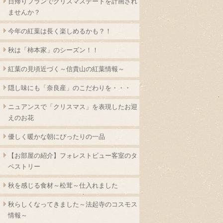
日帰りプランでクリスマスデートを計画され
ませんか？
今年の紅葉は長く楽しめるかも？！
秋は「柿本家」のシーズン！！
紅葉の見頃近づく～信貴山の紅葉情報～
隠し味にも「奈良産」のこだわりを・・・
ニュアンスで「クリスマス」を表現したお迎
えのお花
優しく暖かな朝にぴったりの一品
【お部屋の紹介】フォレストビュー客室のタ
ペストリー
秋を感じる食材～松茸～仕入れました
秋らしくなってきました～法起寺のコスモス
情報～