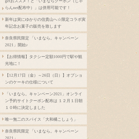
getおススメ！と「いまならクーポン（じゃ
らんnet配布中）」は併用可能です！
新年は寅にゆかりの信貴山へ☆限定コラボ寅
年記念お菓子の販売を致します
奈良県民限定 「いまなら。キャンペーン
2021」開始♪
【お得情報】タクシー定額1000円で駅や観
光地に！
【12月17日（金）～26日（日）】オプショ
ンのケーキの仕様について
「いまなら。キャンペーン2021」オンライ
ン予約サイトクーポン配布は １２月１日朝
１０時に決定しました
唯一無二のスパイス「大和橘こしょう」
奈良県民限定 「いまなら。キャンペーン
2021」