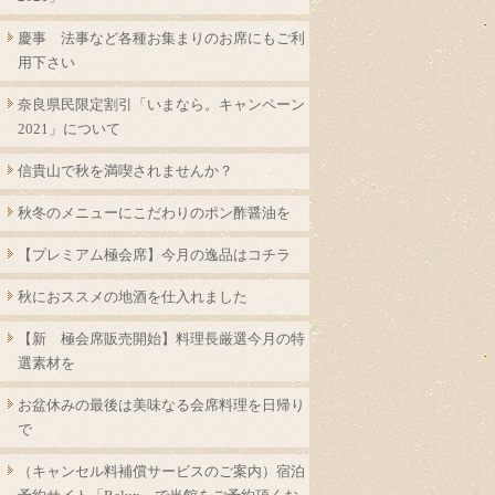
慶事 法事など各種お集まりのお席にもご利
用下さい
奈良県民限定割引「いまなら。キャンペーン
2021」について
信貴山で秋を満喫されませんか？
秋冬のメニューにこだわりのポン酢醤油を
【プレミアム極会席】今月の逸品はコチラ
秋におススメの地酒を仕入れました
【新 極会席販売開始】料理長厳選今月の特
選素材を
お盆休みの最後は美味なる会席料理を日帰り
で
（キャンセル料補償サービスのご案内）宿泊