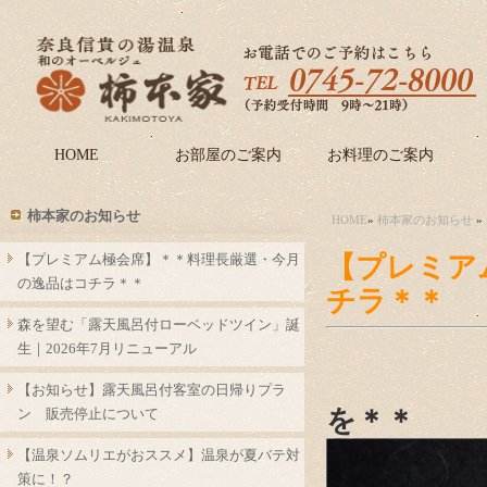
HOME
お部屋のご案内
お料理のご案内
柿本家のお知らせ
HOME
»
柿本家のお知らせ
»
【プレミアム極会席】＊＊料理長厳選・今月
【プレミア
の逸品はコチラ＊＊
チラ＊＊
森を望む「露天風呂付ローベッドツイン」誕
生｜2026年7月リニューアル
【お知らせ】露天風呂付客室の日帰りプラ
を＊＊
ン 販売停止について
【温泉ソムリエがおススメ】温泉が夏バテ対
策に！？