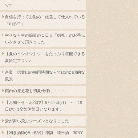
です
自信を持ってお勧め！厳選して仕入れている
「山形牛」
幸せな人生の節目の１日☆「婚礼」のお手伝
いをさせて頂きました
【夏のイシオシ】ウニをたっぷり堪能できる
夏限定プラン♪
奈良 信貴山の梅雨時期ならではの幻想的な
風景
館内の迎え花も初夏仕様に・・・
【お知らせ・お詫び】6月17日(月) ～ 19
日(水)は全館休館日となります。
蛍が舞い飛ぶシーズンとなりました
【利き酒師がいる宿】神韻 純米酒 30BY