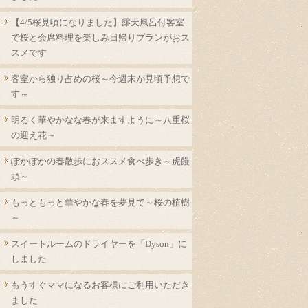
【4/5桜見頃になりました】露天風呂付客室
で桜と会席料理を楽しみ日帰りプランがおス
スメです
客室から独り占めの桜～今週末が見頃予想で
す～
明るく華やかなな春が来ますように～八重桜
の迎え花～
ぽかぽかの春散歩におススメ食べ歩き～虎饅
頭～
もっともっと華やかな春を夢見て～桜の植樹
～
スイートルームのドライヤーを「Dyson」に
しました
もうすぐママになるお客様にご利用いただき
ました