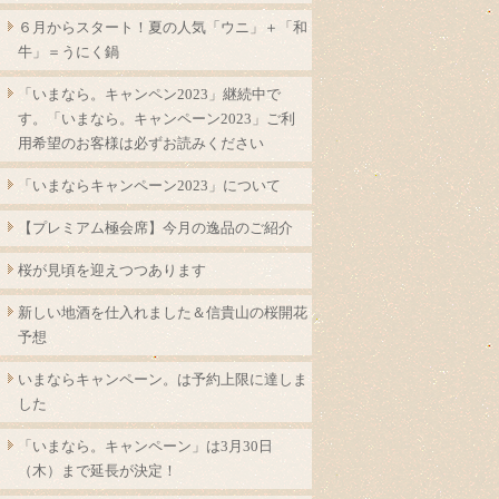
６月からスタート！夏の人気「ウニ」＋「和
牛」＝うにく鍋
「いまなら。キャンペン2023」継続中で
す。「いまなら。キャンペーン2023」ご利
用希望のお客様は必ずお読みください
「いまならキャンペーン2023」について
【プレミアム極会席】今月の逸品のご紹介
桜が見頃を迎えつつあります
新しい地酒を仕入れました＆信貴山の桜開花
予想
いまならキャンペーン。は予約上限に達しま
した
「いまなら。キャンペーン」は3月30日
（木）まで延長が決定！