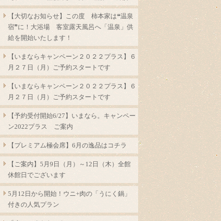
【大切なお知らせ】この度 柿本家は❝温泉
宿❞に！大浴場 客室露天風呂へ「温泉」供
給を開始いたします！
【いまならキャンペーン２０２２プラス】６
月２７日（月）ご予約スタートです
【いまならキャンペーン２０２２プラス】６
月２７日（月）ご予約スタートです
【予約受付開始6/27】いまなら。キャンペー
ン2022プラス ご案内
【プレミアム極会席】6月の逸品はコチラ
【ご案内】5月9日（月）～12日（木）全館
休館日でございます
5月12日から開始！ウニ+肉の「うにく鍋」
付きの人気プラン