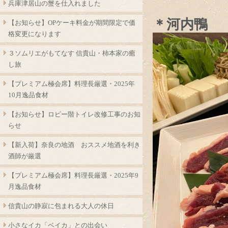
兵庫津居山の蟹を仕入れました
＊河内鴨
【お知らせ】OPケーキ料金が期間限定で価
格変更になります
３ソムリエがもてなす 信貴山・柿本家の癒
し旅
【プレミアム極会席】料理長厳選・2025年
10月逸品食材
【お知らせ】ロビー階トイレ改修工事のお知
らせ
【新入荷】奈良の地酒 おススメ地酒を利き
酒師が厳選
【プレミアム極会席】料理長厳選・2025年9
月逸品食材
信貴山の静寂に包まれる大人の休日
小さなイカ「ベイカ」との出会い