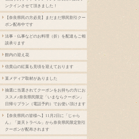
ンクインさせて頂きました！
【奈良県民の方必見】まだまだ県民割引クー
ポン配布中です
法事・仏事などのお料理（折）を配達もご相
談承ります
館内の迎え花
信貴山の紅葉も見頃を迎えております
某メディア取材がありました
抽選に当選されてクーポンをお持ちの方にお
ススメ♪奈良県民限定「いまならクーポン」
日帰りプラン（電話予約）でお使い頂けます
【奈良県民の皆様へ】11月2日に「じゃら
ん」「楽天トラベル」から奈良県民限定割引
クーポンが配布されます