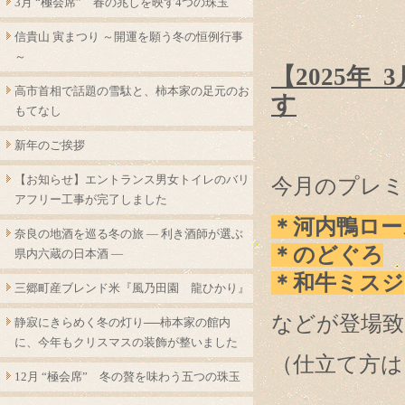
3月 “極会席” 春の兆しを映す4つの珠玉
信貴山 寅まつり ～開運を願う冬の恒例行事
～
【2025年
高市首相で話題の雪駄と、柿本家の足元のお
す
もてなし
新年のご挨拶
【お知らせ】エントランス男女トイレのバリ
今月のプレミ
アフリー工事が完了しました
＊河内鴨ロー
奈良の地酒を巡る冬の旅 ― 利き酒師が選ぶ
＊のどぐろ
県内六蔵の日本酒 ―
＊和牛ミスジ
三郷町産ブレンド米『風乃田園 龍ひかり』
などが登場致
静寂にきらめく冬の灯り──柿本家の館内
に、今年もクリスマスの装飾が整いました
（仕立て方は
12月 “極会席” 冬の贅を味わう五つの珠玉