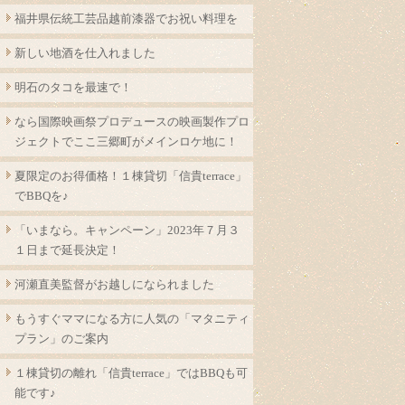
福井県伝統工芸品越前漆器でお祝い料理を
新しい地酒を仕入れました
明石のタコを最速で！
なら国際映画祭プロデュースの映画製作プロ
ジェクトでここ三郷町がメインロケ地に！
夏限定のお得価格！１棟貸切「信貴terrace」
でBBQを♪
「いまなら。キャンペーン」2023年７月３
１日まで延長決定！
河瀬直美監督がお越しになられました
もうすぐママになる方に人気の「マタニティ
プラン」のご案内
１棟貸切の離れ「信貴terrace」ではBBQも可
能です♪