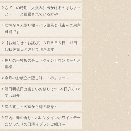
さてこの時期 人混みに出かけるのはちょっ
と・・・と躊躇されている方や
女性が喜ぶ贈り物～バラ風呂＆花束～ご用意
可能です
【お知らせ・お詫び】３月５日６日 17日
18日休館日とさせて頂きます
拘りの一枚板のチェックインカウンターとお
雛様
今月のお献立の隠し味～「柿」ソース
明日明後日は楽しいお祭りです♪本日夕方TV
でも紹介
春の兆し～客室から梅の花を～
館内に春の香り～バレンタインホワイトデー
にぴったりの日帰りプランご紹介～