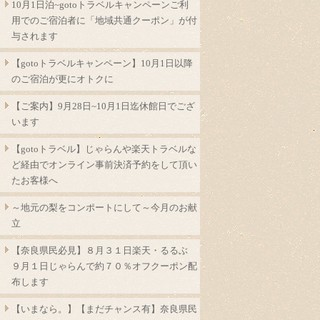
10月1日泊~gotoトラベルキャンペーンご利
用でのご宿泊者に「地域共通クーポン」が付
与されます
【gotoトラベルキャンペーン】10月1日以降
のご宿泊が更にオトクに
【ご案内】9月28日~10月1日迄休館日でござ
います
【gotoトラベル】じゃらんや楽天トラベルな
ど経由でオンライン事前決済予約をして頂い
たお客様へ
～地元の梨をコンポートにして～今月のお献
立
【奈良県民必見】８月３１日楽天・るるぶ
９月１日じゃらんで約７０％オフクーポン配
布します
【いまなら。】【まだチャンス有】奈良県民