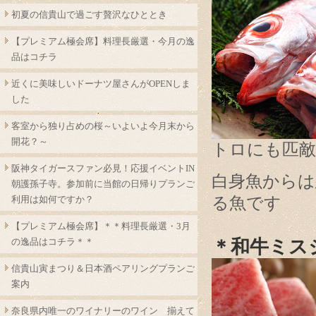
初夏の信貴山で過ごす贅沢なひととき
【プレミアム極会席】料理長厳選・今月の逸
品はコチラ
近くに美味しいドーナツ屋さんがOPENしま
した
客室から独り占めの桜～いよいよ今月末から
開花？～
トロにも匹敵
阪神タイガースファン必見！応援イベントIN
白身魚からは
朝護孫子寺。参加前に当館の日帰りプランご
利用は如何ですか？
る魚です
【プレミアム極会席】＊＊料理長厳選・3月
の逸品はコチラ＊＊
＊和牛ミス
信貴山寅まつり＆日本酒ペアリングプランご
案内
奈良県内唯一のワイナリーのワイン 揃えて