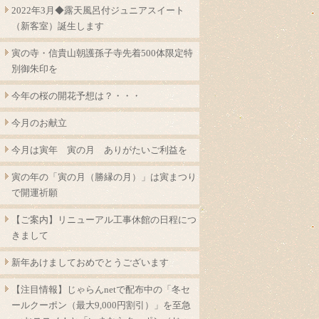
2022年3月◆露天風呂付ジュニアスイート
（新客室）誕生します
寅の寺・信貴山朝護孫子寺先着500体限定特
別御朱印を
今年の桜の開花予想は？・・・
今月のお献立
今月は寅年 寅の月 ありがたいご利益を
寅の年の「寅の月（勝縁の月）」は寅まつり
で開運祈願
【ご案内】リニューアル工事休館の日程につ
きまして
新年あけましておめでとうございます
【注目情報】じゃらんnetで配布中の「冬セ
ールクーポン（最大9,000円割引）」を至急