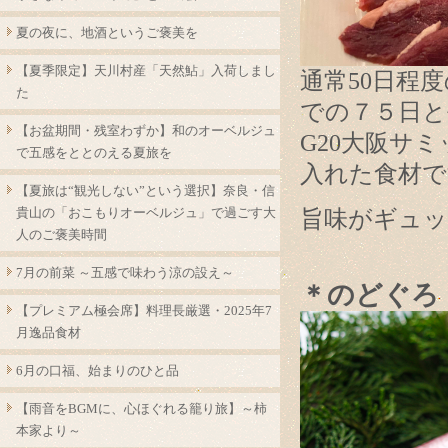
夏の夜に、地酒というご褒美を
【夏季限定】天川村産「天然鮎」入荷しまし
通常50日程
た
での７５日と
【お盆期間・残室わずか】和のオーベルジュ
G20大阪サ
で五感をととのえる夏旅を
入れた食材で
【夏旅は“観光しない”という選択】奈良・信
貴山の「おこもりオーベルジュ」で過ごす大
旨味がギュッ
人のご褒美時間
7月の前菜 ～五感で味わう涼の設え～
＊のどぐろ
【プレミアム極会席】料理長厳選・2025年7
月逸品食材
6月の口福、始まりのひと品
【雨音をBGMに、心ほぐれる籠り旅】～柿
本家より～