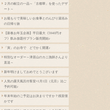
２月の献立の一品～「古都華」を使ったデザ
ート～
お籠もりで美味しいお食事とのんびり湯浴み
の日帰り旅
【新春お年玉企画】平日最大《5940円オ
フ》飲み放題付プラン販売開始♪
「寅」のお寺で どでかく開運♪
特別なオーダー～津居山のカニ漁師さんより
直送～
新年明けましておめでとうございます
人気の露天風呂付客室×1月1日（元旦）泊ご
予約可能♪
年末年始のご予定はお決まりですか？残室僅
かです