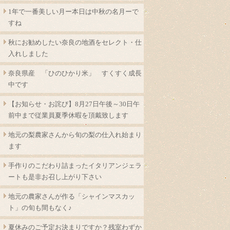
1年で一番美しい月ー本日は中秋の名月ーで
すね
秋にお勧めしたい奈良の地酒をセレクト・仕
入れしました
奈良県産 「ひのひかり米」 すくすく成長
中です
【お知らせ・お詫び】8月27日午後～30日午
前中まで従業員夏季休暇を頂戴致します
地元の梨農家さんから旬の梨の仕入れ始まり
ます
手作りのこだわり詰まったイタリアンジェラ
ートも是非お召し上がり下さい
地元の農家さんが作る「シャインマスカッ
ト」の旬も間もなく♪
夏休みのご予定お決まりですか？残室わずか