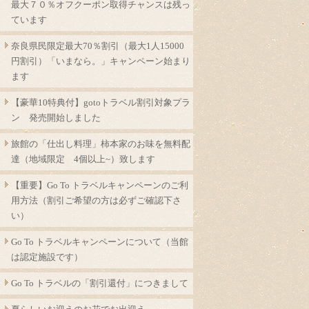
最大７０％オフクーポン取得チャンスは残っ
ています
奈良県民限定最大70％割引（最大1人15000
円割引）「いまなら。」キャンペーン始まり
ます
【豪華10特典付】gotoトラベル割引対象プラ
ン 発売開始しました
旅館の「仕出し料理」柿本家のお味を無料配
達（地域限定 4個以上~）致します
【重要】Go To トラベルキャンペーンのご利
用方法（割引ご希望の方は必ずご確認下さ
い）
Go To トラベルキャンペーンについて（当館
は認定施設です）
Go To トラベルの「割引還付」につきまして