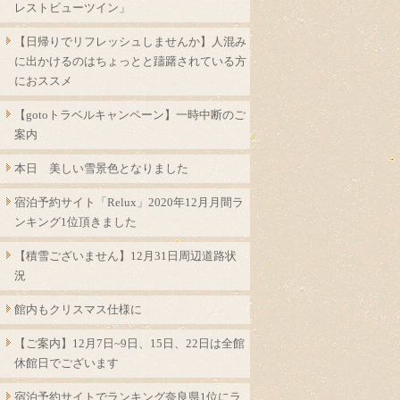
レストビューツイン」
【日帰りでリフレッシュしませんか】人混み
に出かけるのはちょっとと躊躇されている方
におススメ
【gotoトラベルキャンペーン】一時中断のご
案内
本日 美しい雪景色となりました
宿泊予約サイト「Relux」2020年12月月間ラ
ンキング1位頂きました
【積雪ございません】12月31日周辺道路状
況
館内もクリスマス仕様に
【ご案内】12月7日~9日、15日、22日は全館
休館日でございます
宿泊予約サイトでランキング奈良県1位にラ