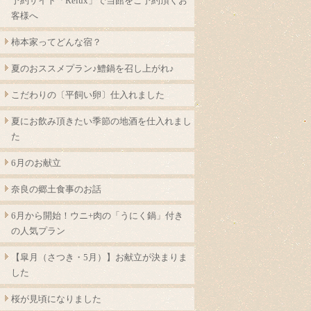
予約サイト「Relux」で当館をご予約頂くお
客様へ
柿本家ってどんな宿？
夏のおススメプラン♪鱧鍋を召し上がれ♪
こだわりの〔平飼い卵〕仕入れました
夏にお飲み頂きたい季節の地酒を仕入れまし
た
6月のお献立
奈良の郷土食事のお話
6月から開始！ウニ+肉の「うにく鍋」付き
の人気プラン
【皐月（さつき・5月）】お献立が決まりま
した
桜が見頃になりました