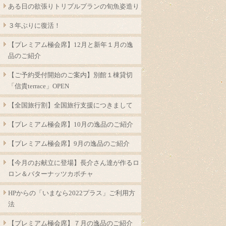
ある日の欲張りトリプルプランの旬魚姿造り
３年ぶりに復活！
【プレミアム極会席】12月と新年１月の逸
品のご紹介
【ご予約受付開始のご案内】別館１棟貸切
「信貴terrace」OPEN
【全国旅行割】全国旅行支援につきまして
【プレミアム極会席】10月の逸品のご紹介
【プレミアム極会席】9月の逸品のご紹介
【今月のお献立に登場】長介さん達が作るロ
ロン＆バターナッツカボチャ
HPからの「いまなら2022プラス」ご利用方
法
【プレミアム極会席】７月の逸品のご紹介