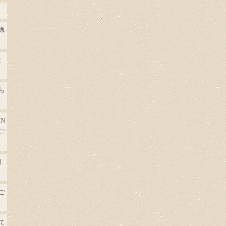
逸
ま
ら
N
ご
月
ご
て