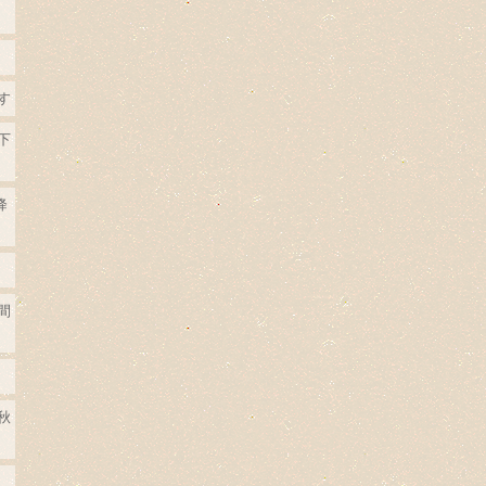
す
下
降
間
秋