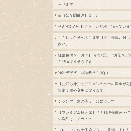
おります
節分祭が開催されました
利き酒師がセレクトした地酒 揃っていま
１２月は自分へのご褒美月間！是非お越し
さい。
紅葉色付き11月21日時点3分。12月初旬以
も見頃続きそうです
2024年初冬 極会席のご案内
【お知らせ】オプションのケーキ料金が期
限定で価格変更になります
シャンプー類の備え付けについて
【プレミアム極会席】＊＊料理長厳選・仲
の逸品はコチラ＊＊
プレミアムな女子旅プラン 登場しました