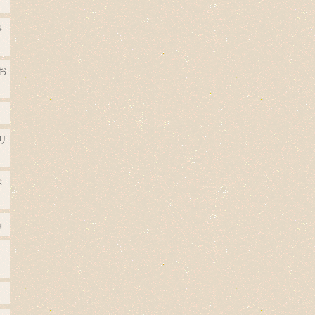
事
お
リ
ぶ
』