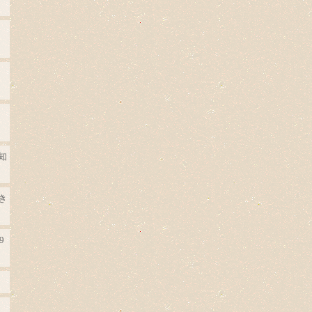
知
き
9