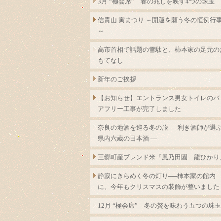
3月 “極会席” 春の兆しを映す4つの珠玉
信貴山 寅まつり ～開運を願う冬の恒例行
～
高市首相で話題の雪駄と、柿本家の足元の
もてなし
新年のご挨拶
【お知らせ】エントランス男女トイレのバ
アフリー工事が完了しました
奈良の地酒を巡る冬の旅 ― 利き酒師が選
県内六蔵の日本酒 ―
三郷町産ブレンド米『風乃田園 龍ひかり
静寂にきらめく冬の灯り──柿本家の館内
に、今年もクリスマスの装飾が整いました
12月 “極会席” 冬の贅を味わう五つの珠玉