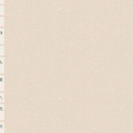
休
も
夏
た
充
月