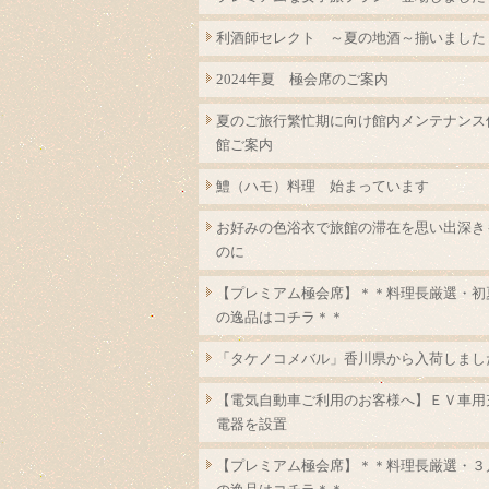
利酒師セレクト ～夏の地酒～揃いました
2024年夏 極会席のご案内
夏のご旅行繁忙期に向け館内メンテナンス
館ご案内
鱧（ハモ）料理 始まっています
お好みの色浴衣で旅館の滞在を思い出深き
のに
【プレミアム極会席】＊＊料理長厳選・初
の逸品はコチラ＊＊
「タケノコメバル」香川県から入荷しまし
【電気自動車ご利用のお客様へ】ＥＶ車用
電器を設置
【プレミアム極会席】＊＊料理長厳選・３