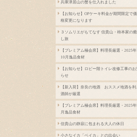
兵庫津居山の蟹を仕入れました
【お知らせ】OPケーキ料金が期間限定で価
格変更になります
３ソムリエがもてなす 信貴山・柿本家の癒
し旅
【プレミアム極会席】料理長厳選・2025年
10月逸品食材
【お知らせ】ロビー階トイレ改修工事のお
らせ
【新入荷】奈良の地酒 おススメ地酒を利
酒師が厳選
【プレミアム極会席】料理長厳選・2025年
月逸品食材
信貴山の静寂に包まれる大人の休日
小さなイカ「ベイカ」との出会い