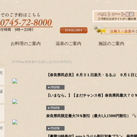
お料理のご案内
温泉のご案内
施設のご案内
HOME
»
柿本家のお知らせ(2020年08月)
月
【奈良県民必見】８月３１日楽天・るるぶ ９月１日
誕
【いまなら。】【まだチャンス有】奈良県民最大７０
奈良県民限定最大70％割引（最大1人15000円割引）
対
【豪華10特典付】gotoトラベル割引対象プラン 発売