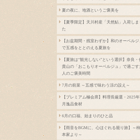
夏の夜に、地酒というご褒美を
【夏季限定】天川村産「天然鮎」入荷しま
た
【お盆期間・残室わずか】和のオーベルジ
で五感をととのえる夏旅を
【夏旅は“観光しない”という選択】奈良・
貴山の「おこもりオーベルジュ」で過ごす
人のご褒美時間
7月の前菜 ～五感で味わう涼の設え～
【プレミアム極会席】料理長厳選・2025年
月逸品食材
6月の口福、始まりのひと品
【雨音をBGMに、心ほぐれる籠り旅】～
本家より～