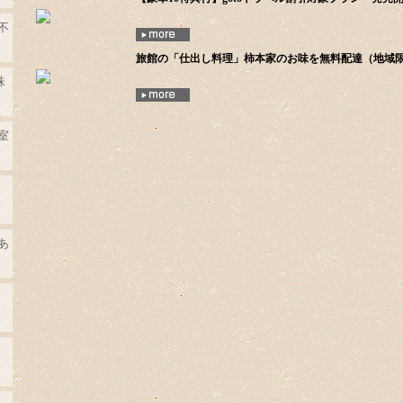
不
旅館の「仕出し料理」柿本家のお味を無料配達（地域限
珠
室
あ