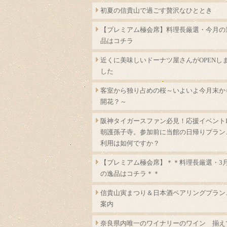
初夏の信貴山で過ごす贅沢なひととき
【プレミアム極会席】料理長厳選・今月の
品はコチラ
近くに美味しいドーナツ屋さんがOPENし
した
客室から独り占めの桜～いよいよ今月末か
開花？～
阪神タイガースファン必見！応援イベントI
朝護孫子寺。参加前に当館の日帰りプラン
利用は如何ですか？
【プレミアム極会席】＊＊料理長厳選・3
の逸品はコチラ＊＊
信貴山寅まつり＆日本酒ペアリングプラン
案内
奈良県内唯一のワイナリーのワイン 揃え