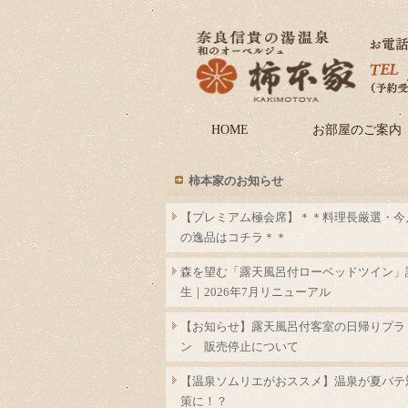
HOME
お部屋のご案内
柿本家のお知らせ
【プレミアム極会席】＊＊料理長厳選・今
の逸品はコチラ＊＊
森を望む「露天風呂付ローベッドツイン」
生｜2026年7月リニューアル
【お知らせ】露天風呂付客室の日帰りプラ
ン 販売停止について
【温泉ソムリエがおススメ】温泉が夏バテ
策に！？