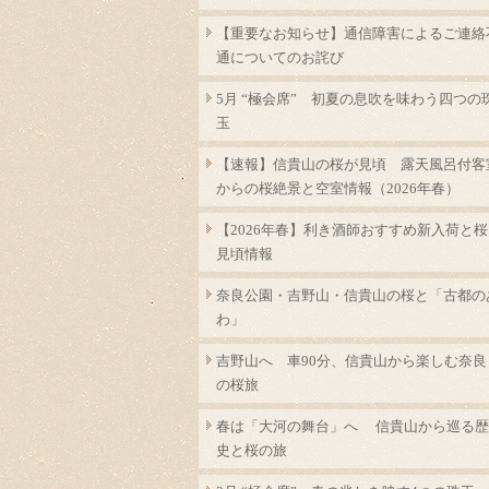
【重要なお知らせ】通信障害によるご連絡
通についてのお詫び
5月 “極会席” 初夏の息吹を味わう四つの
玉
【速報】信貴山の桜が見頃 露天風呂付客
からの桜絶景と空室情報（2026年春）
【2026年春】利き酒師おすすめ新入荷と桜
見頃情報
奈良公園・吉野山・信貴山の桜と「古都の
わ」
吉野山へ 車90分、信貴山から楽しむ奈良
の桜旅
春は「大河の舞台」へ 信貴山から巡る歴
史と桜の旅