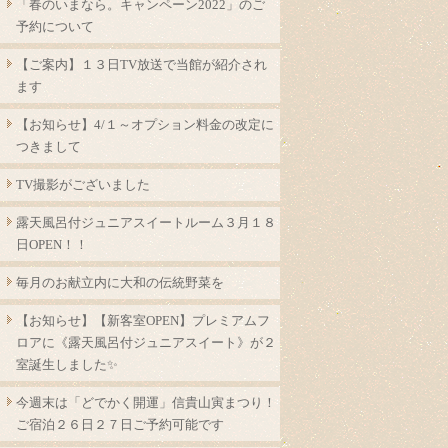
「春のいまなら。キャンペーン2022」のご
予約について
【ご案内】１３日TV放送で当館が紹介され
ます
【お知らせ】4/１～オプション料金の改定に
つきまして
TV撮影がございました
露天風呂付ジュニアスイートルーム３月１８
日OPEN！！
毎月のお献立内に大和の伝統野菜を
【お知らせ】【新客室OPEN】プレミアムフ
ロアに《露天風呂付ジュニアスイート》が２
室誕生しました✨
今週末は「どでかく開運」信貴山寅まつり！
ご宿泊２６日２７日ご予約可能です