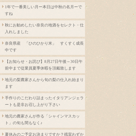
1年で一番美しい月ー本日は中秋の名月ーで
すね
秋にお勧めしたい奈良の地酒をセレクト・仕
入れしました
奈良県産 「ひのひかり米」 すくすく成長
中です
【お知らせ・お詫び】8月27日午後～30日午
前中まで従業員夏季休暇を頂戴致します
地元の梨農家さんから旬の梨の仕入れ始まり
ます
手作りのこだわり詰まったイタリアンジェラ
ートも是非お召し上がり下さい
地元の農家さんが作る「シャインマスカッ
ト」の旬も間もなく♪
夏休みのご予定お決まりですか？残室わずか