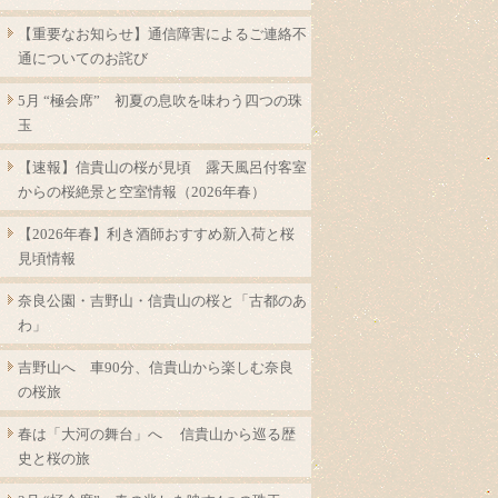
【重要なお知らせ】通信障害によるご連絡不
通についてのお詫び
5月 “極会席” 初夏の息吹を味わう四つの珠
玉
【速報】信貴山の桜が見頃 露天風呂付客室
からの桜絶景と空室情報（2026年春）
【2026年春】利き酒師おすすめ新入荷と桜
見頃情報
奈良公園・吉野山・信貴山の桜と「古都のあ
わ」
吉野山へ 車90分、信貴山から楽しむ奈良
の桜旅
春は「大河の舞台」へ 信貴山から巡る歴
史と桜の旅