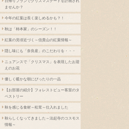
日帰りプランでクリスマスデートを計画され
ませんか？
今年の紅葉は長く楽しめるかも？！
秋は「柿本家」のシーズン！！
紅葉の見頃近づく～信貴山の紅葉情報～
隠し味にも「奈良産」のこだわりを・・・
ニュアンスで「クリスマス」を表現したお迎
えのお花
優しく暖かな朝にぴったりの一品
【お部屋の紹介】フォレストビュー客室のタ
ペストリー
秋を感じる食材～松茸～仕入れました
秋らしくなってきました～法起寺のコスモス
情報～