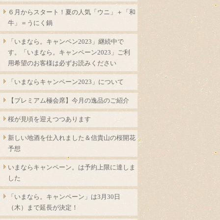
６月からスタート！夏の人気「ウニ」＋「和
牛」＝うにく鍋
「いまなら。キャンペン2023」継続中で
す。「いまなら。キャンペーン2023」ご利
用希望のお客様は必ずお読みください
「いまならキャンペーン2023」について
【プレミアム極会席】今月の逸品のご紹介
桜が見頃を迎えつつあります
新しい地酒を仕入れました＆信貴山の桜開花
予想
いまならキャンペーン。は予約上限に達しま
した
「いまなら。キャンペーン」は3月30日
（木）まで延長が決定！