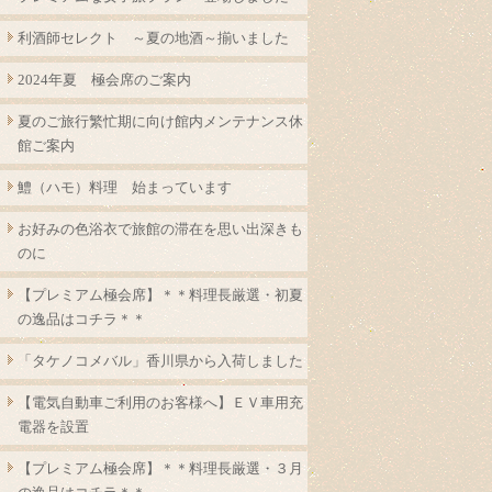
利酒師セレクト ～夏の地酒～揃いました
2024年夏 極会席のご案内
夏のご旅行繁忙期に向け館内メンテナンス休
館ご案内
鱧（ハモ）料理 始まっています
お好みの色浴衣で旅館の滞在を思い出深きも
のに
【プレミアム極会席】＊＊料理長厳選・初夏
の逸品はコチラ＊＊
「タケノコメバル」香川県から入荷しました
【電気自動車ご利用のお客様へ】ＥＶ車用充
電器を設置
【プレミアム極会席】＊＊料理長厳選・３月