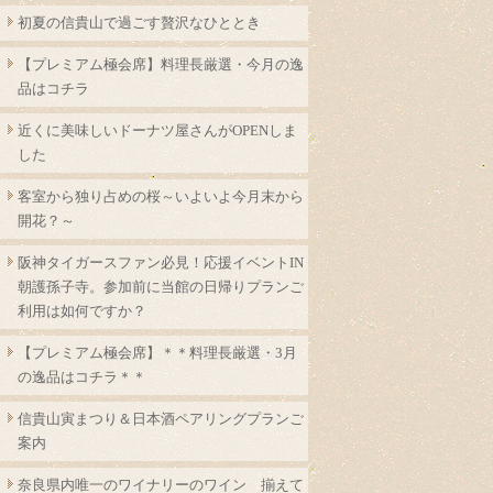
初夏の信貴山で過ごす贅沢なひととき
【プレミアム極会席】料理長厳選・今月の逸
品はコチラ
近くに美味しいドーナツ屋さんがOPENしま
した
客室から独り占めの桜～いよいよ今月末から
開花？～
阪神タイガースファン必見！応援イベントIN
朝護孫子寺。参加前に当館の日帰りプランご
利用は如何ですか？
【プレミアム極会席】＊＊料理長厳選・3月
の逸品はコチラ＊＊
信貴山寅まつり＆日本酒ペアリングプランご
案内
奈良県内唯一のワイナリーのワイン 揃えて