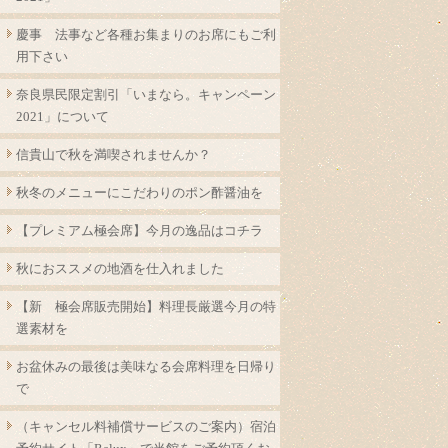
慶事 法事など各種お集まりのお席にもご利
用下さい
奈良県民限定割引「いまなら。キャンペーン
2021」について
信貴山で秋を満喫されませんか？
秋冬のメニューにこだわりのポン酢醤油を
【プレミアム極会席】今月の逸品はコチラ
秋におススメの地酒を仕入れました
【新 極会席販売開始】料理長厳選今月の特
選素材を
お盆休みの最後は美味なる会席料理を日帰り
で
（キャンセル料補償サービスのご案内）宿泊