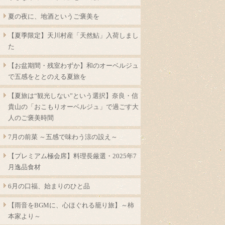
夏の夜に、地酒というご褒美を
【夏季限定】天川村産「天然鮎」入荷しまし
た
【お盆期間・残室わずか】和のオーベルジュ
で五感をととのえる夏旅を
【夏旅は“観光しない”という選択】奈良・信
貴山の「おこもりオーベルジュ」で過ごす大
人のご褒美時間
7月の前菜 ～五感で味わう涼の設え～
【プレミアム極会席】料理長厳選・2025年7
月逸品食材
6月の口福、始まりのひと品
【雨音をBGMに、心ほぐれる籠り旅】～柿
本家より～