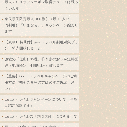
最大７０％オフクーポン取得チャンスは残っ
ています
奈良県民限定最大70％割引（最大1人15000
円割引）「いまなら。」キャンペーン始まり
ます
【豪華10特典付】gotoトラベル割引対象プラ
ン 発売開始しました
旅館の「仕出し料理」柿本家のお味を無料配
達（地域限定 4個以上~）致します
【重要】Go To トラベルキャンペーンのご利
用方法（割引ご希望の方は必ずご確認下さ
い）
Go To トラベルキャンペーンについて（当館
は認定施設です）
Go To トラベルの「割引還付」につきまして