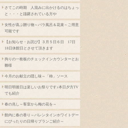
さてこの時期 人混みに出かけるのはちょっ
と・・・と躊躇されている方や
女性が喜ぶ贈り物～バラ風呂＆花束～ご用意
可能です
【お知らせ・お詫び】３月５日６日 17日
18日休館日とさせて頂きます
拘りの一枚板のチェックインカウンターとお
雛様
今月のお献立の隠し味～「柿」ソース
明日明後日は楽しいお祭りです♪本日夕方TV
でも紹介
春の兆し～客室から梅の花を～
館内に春の香り～バレンタインホワイトデー
にぴったりの日帰りプランご紹介～