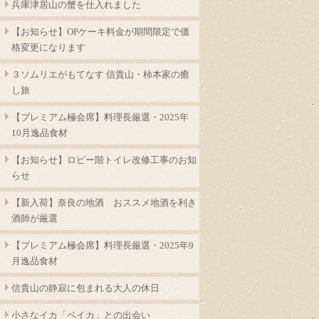
兵庫津居山の蟹を仕入れました
【お知らせ】OPケーキ料金が期間限定で価
格変更になります
３ソムリエがもてなす 信貴山・柿本家の癒
し旅
【プレミアム極会席】料理長厳選・2025年
10月逸品食材
【お知らせ】ロビー階トイレ改修工事のお知
らせ
【新入荷】奈良の地酒 おススメ地酒を利き
酒師が厳選
【プレミアム極会席】料理長厳選・2025年9
月逸品食材
信貴山の静寂に包まれる大人の休日
小さなイカ「ベイカ」との出会い