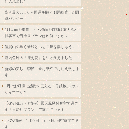
仕入れました
高さ最大30mから開運を願え！関西唯一☆開
運バンジー
6月は雨の季節・・・梅雨の時期は露天風呂
付客室で日帰りプランは如何ですか？
信貴山の輝く新緑といちご狩を楽しもう♪
館内各所の「迎え花」を生け変えました
新緑の美しい季節 新お献立でお迎え致しま
す
5月はお母様に感謝を伝える「母娘旅」はい
かがですか？
【GWお出かけ情報】露天風呂付客室で過ご
す「日帰りプラン」空室ございます
【GW情報】4月27日、5月3日5日空室出てま
す！