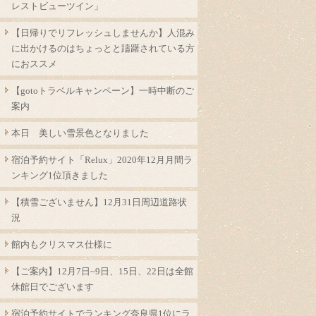
レストビューツイン」
【日帰りでリフレッシュしませんか】人混み
に出かけるのはちょっとと躊躇されている方
におススメ
【gotoトラベルキャンペーン】一時中断のご
案内
本日 美しい雪景色となりました
宿泊予約サイト「Relux」2020年12月月間ラ
ンキング1位頂きました
【積雪ございません】12月31日周辺道路状
況
館内もクリスマス仕様に
【ご案内】12月7日~9日、15日、22日は全館
休館日でございます
宿泊予約サイトでランキング奈良県1位にラ