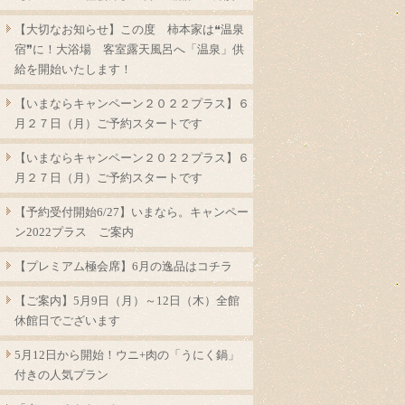
【大切なお知らせ】この度 柿本家は❝温泉
宿❞に！大浴場 客室露天風呂へ「温泉」供
給を開始いたします！
【いまならキャンペーン２０２２プラス】６
月２７日（月）ご予約スタートです
【いまならキャンペーン２０２２プラス】６
月２７日（月）ご予約スタートです
【予約受付開始6/27】いまなら。キャンペー
ン2022プラス ご案内
【プレミアム極会席】6月の逸品はコチラ
【ご案内】5月9日（月）～12日（木）全館
休館日でございます
5月12日から開始！ウニ+肉の「うにく鍋」
付きの人気プラン