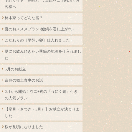
予約サイト「Relux」で当館をご予約頂くお
客様へ
柿本家ってどんな宿？
夏のおススメプラン♪鱧鍋を召し上がれ♪
こだわりの〔平飼い卵〕仕入れました
夏にお飲み頂きたい季節の地酒を仕入れまし
た
6月のお献立
奈良の郷土食事のお話
6月から開始！ウニ+肉の「うにく鍋」付き
の人気プラン
【皐月（さつき・5月）】お献立が決まりま
した
桜が見頃になりました