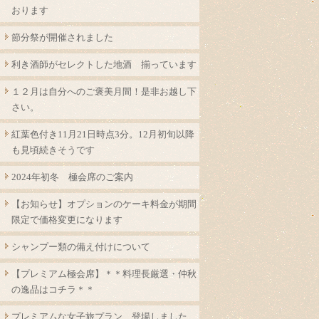
おります
節分祭が開催されました
利き酒師がセレクトした地酒 揃っています
１２月は自分へのご褒美月間！是非お越し下
さい。
紅葉色付き11月21日時点3分。12月初旬以降
も見頃続きそうです
2024年初冬 極会席のご案内
【お知らせ】オプションのケーキ料金が期間
限定で価格変更になります
シャンプー類の備え付けについて
【プレミアム極会席】＊＊料理長厳選・仲秋
の逸品はコチラ＊＊
プレミアムな女子旅プラン 登場しました