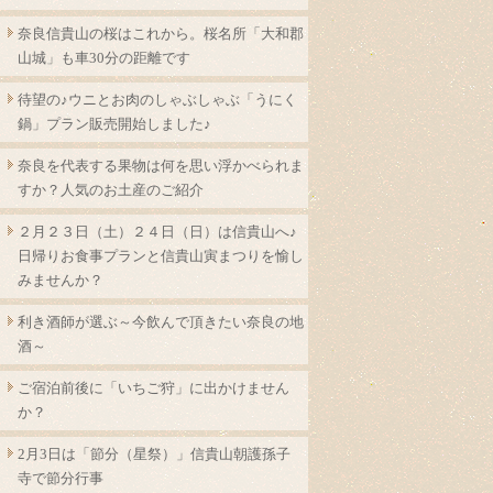
奈良信貴山の桜はこれから。桜名所「大和郡
山城」も車30分の距離です
待望の♪ウニとお肉のしゃぶしゃぶ「うにく
鍋」プラン販売開始しました♪
奈良を代表する果物は何を思い浮かべられま
すか？人気のお土産のご紹介
２月２３日（土）２４日（日）は信貴山へ♪
日帰りお食事プランと信貴山寅まつりを愉し
みませんか？
利き酒師が選ぶ～今飲んで頂きたい奈良の地
酒～
ご宿泊前後に「いちご狩」に出かけません
か？
2月3日は「節分（星祭）」信貴山朝護孫子
寺で節分行事