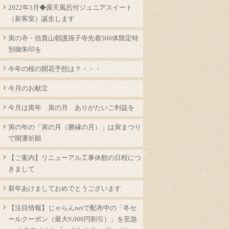
2022年3月◆露天風呂付ジュニアスイート
（新客室）誕生します
寅の寺・信貴山朝護孫子寺先着500体限定特
別御朱印を
今年の桜の開花予想は？・・・
今月のお献立
今月は寅年 寅の月 ありがたいご利益を
寅の年の「寅の月（勝縁の月）」は寅まつり
で開運祈願
【ご案内】リニューアル工事休館の日程につ
きまして
新年あけましておめでとうございます
【注目情報】じゃらんnetで配布中の「冬セ
ールクーポン（最大9,000円割引）」を至急