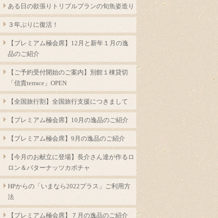
ある日の欲張りトリプルプランの旬魚姿造り
３年ぶりに復活！
【プレミアム極会席】12月と新年１月の逸
品のご紹介
【ご予約受付開始のご案内】別館１棟貸切
「信貴terrace」OPEN
【全国旅行割】全国旅行支援につきまして
【プレミアム極会席】10月の逸品のご紹介
【プレミアム極会席】9月の逸品のご紹介
【今月のお献立に登場】長介さん達が作るロ
ロン＆バターナッツカボチャ
HPからの「いまなら2022プラス」ご利用方
法
【プレミアム極会席】７月の逸品のご紹介