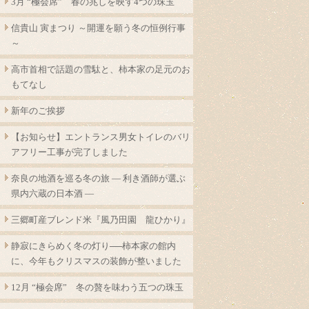
3月 “極会席” 春の兆しを映す4つの珠玉
信貴山 寅まつり ～開運を願う冬の恒例行事
～
高市首相で話題の雪駄と、柿本家の足元のお
もてなし
新年のご挨拶
【お知らせ】エントランス男女トイレのバリ
アフリー工事が完了しました
奈良の地酒を巡る冬の旅 ― 利き酒師が選ぶ
県内六蔵の日本酒 ―
三郷町産ブレンド米『風乃田園 龍ひかり』
静寂にきらめく冬の灯り──柿本家の館内
に、今年もクリスマスの装飾が整いました
12月 “極会席” 冬の贅を味わう五つの珠玉