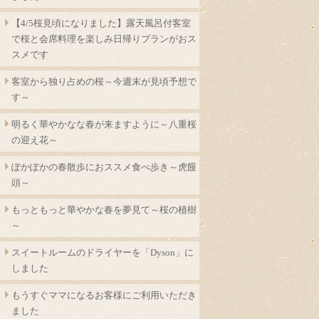
【4/5桜見頃になりました】露天風呂付客室
で桜と会席料理を楽しみ日帰りプランがおス
スメです
客室から独り占めの桜～今週末が見頃予想で
す～
明るく華やかなな春が来ますように～八重桜
の迎え花～
ぽかぽかの春散歩におススメ食べ歩き～虎饅
頭～
もっともっと華やかな春を夢見て～桜の植樹
～
スイートルームのドライヤーを「Dyson」に
しました
もうすぐママになるお客様にご利用いただき
ました