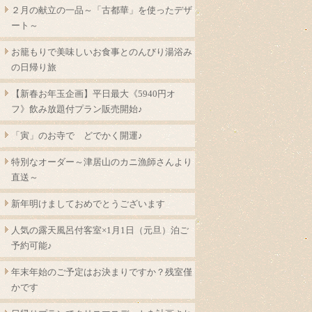
２月の献立の一品～「古都華」を使ったデザ
ート～
お籠もりで美味しいお食事とのんびり湯浴み
の日帰り旅
【新春お年玉企画】平日最大《5940円オ
フ》飲み放題付プラン販売開始♪
「寅」のお寺で どでかく開運♪
特別なオーダー～津居山のカニ漁師さんより
直送～
新年明けましておめでとうございます
人気の露天風呂付客室×1月1日（元旦）泊ご
予約可能♪
年末年始のご予定はお決まりですか？残室僅
かです