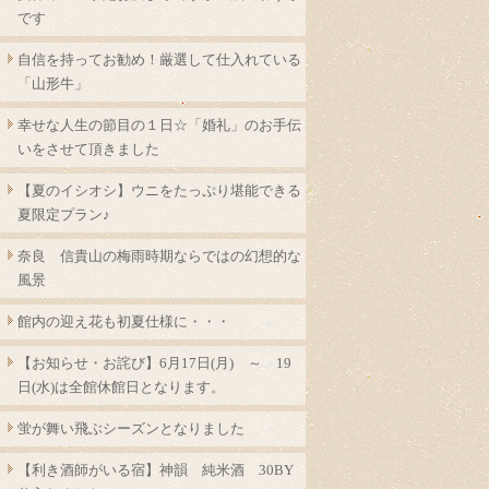
です
自信を持ってお勧め！厳選して仕入れている
「山形牛」
幸せな人生の節目の１日☆「婚礼」のお手伝
いをさせて頂きました
【夏のイシオシ】ウニをたっぷり堪能できる
夏限定プラン♪
奈良 信貴山の梅雨時期ならではの幻想的な
風景
館内の迎え花も初夏仕様に・・・
【お知らせ・お詫び】6月17日(月) ～ 19
日(水)は全館休館日となります。
蛍が舞い飛ぶシーズンとなりました
【利き酒師がいる宿】神韻 純米酒 30BY