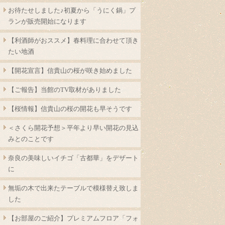
お待たせしました♪初夏から「うにく鍋」プ
ランが販売開始になります
【利酒師がおススメ】春料理に合わせて頂き
たい地酒
【開花宣言】信貴山の桜が咲き始めました
【ご報告】当館のTV取材がありました
【桜情報】信貴山の桜の開花も早そうです
＜さくら開花予想＞平年より早い開花の見込
みとのことです
奈良の美味しいイチゴ「古都華」をデザート
に
無垢の木で出来たテーブルで模様替え致しま
した
【お部屋のご紹介】プレミアムフロア「フォ