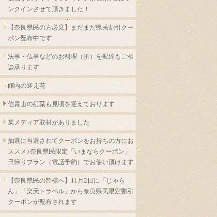
ンクインさせて頂きました！
【奈良県民の方必見】まだまだ県民割引クー
ポン配布中です
法事・仏事などのお料理（折）を配達もご相
談承ります
館内の迎え花
信貴山の紅葉も見頃を迎えております
某メディア取材がありました
抽選に当選されてクーポンをお持ちの方にお
ススメ♪奈良県民限定「いまならクーポン」
日帰りプラン（電話予約）でお使い頂けます
【奈良県民の皆様へ】11月2日に「じゃら
ん」「楽天トラベル」から奈良県民限定割引
クーポンが配布されます