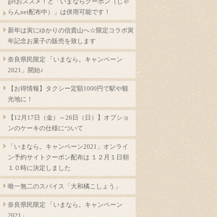
getおススメ！と「いまならクーポン（じゃ
らんnet配布中）」は併用可能です！
新年は寅にゆかりの信貴山へ☆限定コラボ寅
年記念お菓子の販売を致します
奈良県民限定 「いまなら。キャンペーン
2021」開始♪
【お得情報】タクシー定額1000円で駅や観
光地に！
【12月17日（金）～26日（日）】オプショ
ンのケーキの仕様について
「いまなら。キャンペーン2021」オンライ
ン予約サイトクーポン配布は １２月１日朝
１０時に決定しました
唯一無二のスパイス「大和橘こしょう」
奈良県民限定 「いまなら。キャンペーン
2021」