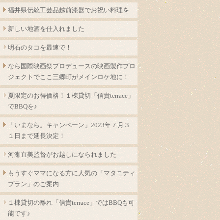
福井県伝統工芸品越前漆器でお祝い料理を
新しい地酒を仕入れました
明石のタコを最速で！
なら国際映画祭プロデュースの映画製作プロ
ジェクトでここ三郷町がメインロケ地に！
夏限定のお得価格！１棟貸切「信貴terrace」
でBBQを♪
「いまなら。キャンペーン」2023年７月３
１日まで延長決定！
河瀬直美監督がお越しになられました
もうすぐママになる方に人気の「マタニティ
プラン」のご案内
１棟貸切の離れ「信貴terrace」ではBBQも可
能です♪