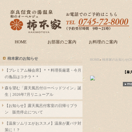
HOME
お部屋のご案内
お料理のご案内
柿本家のお知らせ
HOME
»
柿本家のお知らせ(20
【プレミアム極会席】＊＊料理長厳選・今月
【皐
の逸品はコチラ＊＊
森を望む「露天風呂付ローベッドツイン」誕
生｜2026年7月リニューアル
【お知らせ】露天風呂付客室の日帰りプラ
ン 販売停止について
【温泉ソムリエがおススメ】温泉が夏バテ対
策に！？