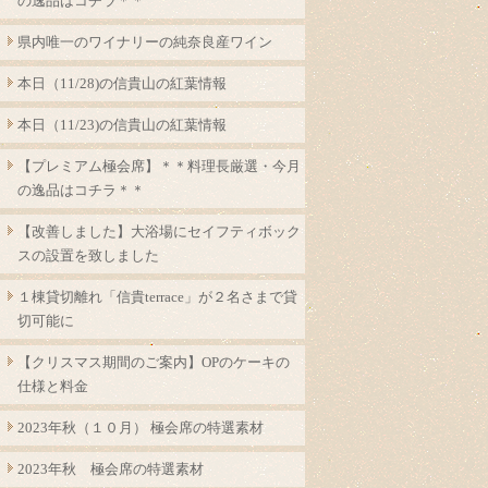
の逸品はコチラ＊＊
県内唯一のワイナリーの純奈良産ワイン
本日（11/28)の信貴山の紅葉情報
本日（11/23)の信貴山の紅葉情報
【プレミアム極会席】＊＊料理長厳選・今月
の逸品はコチラ＊＊
【改善しました】大浴場にセイフティボック
スの設置を致しました
１棟貸切離れ「信貴terrace」が２名さまで貸
切可能に
【クリスマス期間のご案内】OPのケーキの
仕様と料金
2023年秋（１０月） 極会席の特選素材
2023年秋 極会席の特選素材