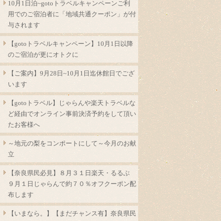
10月1日泊~gotoトラベルキャンペーンご利
用でのご宿泊者に「地域共通クーポン」が付
与されます
【gotoトラベルキャンペーン】10月1日以降
のご宿泊が更にオトクに
【ご案内】9月28日~10月1日迄休館日でござ
います
【gotoトラベル】じゃらんや楽天トラベルな
ど経由でオンライン事前決済予約をして頂い
たお客様へ
～地元の梨をコンポートにして～今月のお献
立
【奈良県民必見】８月３１日楽天・るるぶ
９月１日じゃらんで約７０％オフクーポン配
布します
【いまなら。】【まだチャンス有】奈良県民