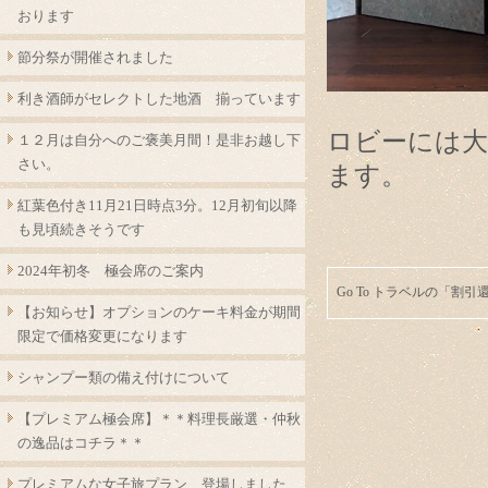
おります
節分祭が開催されました
利き酒師がセレクトした地酒 揃っています
ロビーには
１２月は自分へのご褒美月間！是非お越し下
さい。
ます。
紅葉色付き11月21日時点3分。12月初旬以降
も見頃続きそうです
2024年初冬 極会席のご案内
Go To トラベルの「割
【お知らせ】オプションのケーキ料金が期間
限定で価格変更になります
シャンプー類の備え付けについて
【プレミアム極会席】＊＊料理長厳選・仲秋
の逸品はコチラ＊＊
プレミアムな女子旅プラン 登場しました