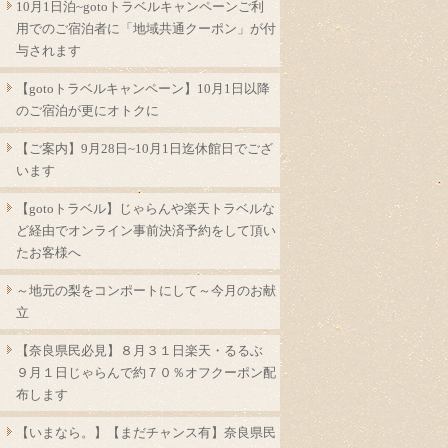
10月1日泊~gotoトラベルキャンペーンご利
用でのご宿泊者に「地域共通クーポン」が付
与されます
【gotoトラベルキャンペーン】10月1日以降
のご宿泊が更にオトクに
【ご案内】9月28日~10月1日迄休館日でござ
います
【gotoトラベル】じゃらんや楽天トラベルな
ど経由でオンライン事前決済予約をして頂い
たお客様へ
～地元の梨をコンポートにして～今月のお献
立
【奈良県民必見】８月３１日楽天・るるぶ
９月１日じゃらんで約７０％オフクーポン配
布します
【いまなら。】【まだチャンス有】奈良県民