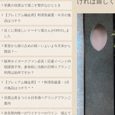
ければ嬉し
初夏の信貴山で過ごす贅沢なひととき
【プレミアム極会席】料理長厳選・今月の逸
品はコチラ
近くに美味しいドーナツ屋さんがOPENしま
した
客室から独り占めの桜～いよいよ今月末から
開花？～
阪神タイガースファン必見！応援イベントIN
朝護孫子寺。参加前に当館の日帰りプランご
利用は如何ですか？
【プレミアム極会席】＊＊料理長厳選・3月
の逸品はコチラ＊＊
信貴山寅まつり＆日本酒ペアリングプランご
案内
奈良県内唯一のワイナリーのワイン 揃えて