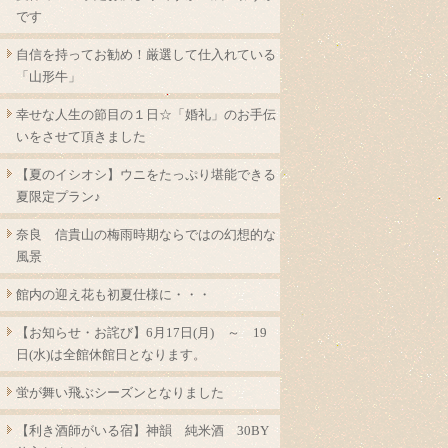
です
自信を持ってお勧め！厳選して仕入れている
「山形牛」
幸せな人生の節目の１日☆「婚礼」のお手伝
いをさせて頂きました
【夏のイシオシ】ウニをたっぷり堪能できる
夏限定プラン♪
奈良 信貴山の梅雨時期ならではの幻想的な
風景
館内の迎え花も初夏仕様に・・・
【お知らせ・お詫び】6月17日(月) ～ 19
日(水)は全館休館日となります。
蛍が舞い飛ぶシーズンとなりました
【利き酒師がいる宿】神韻 純米酒 30BY