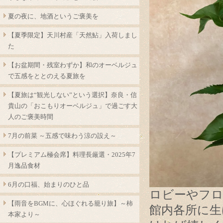
夏の夜に、地酒というご褒美を
【夏季限定】天川村産「天然鮎」入荷しまし
た
【お盆期間・残室わずか】和のオーベルジュ
で五感をととのえる夏旅を
【夏旅は“観光しない”という選択】奈良・信
貴山の「おこもりオーベルジュ」で過ごす大
人のご褒美時間
7月の前菜 ～五感で味わう涼の設え～
【プレミアム極会席】料理長厳選・2025年7
月逸品食材
6月の口福、始まりのひと品
ロビーやフロ
【雨音をBGMに、心ほぐれる籠り旅】～柿
館内各所に生
本家より～