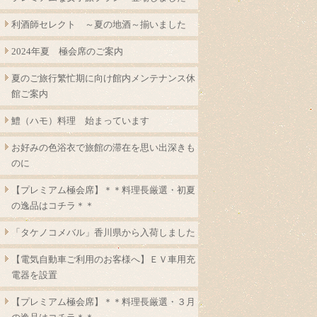
利酒師セレクト ～夏の地酒～揃いました
2024年夏 極会席のご案内
夏のご旅行繁忙期に向け館内メンテナンス休
館ご案内
鱧（ハモ）料理 始まっています
お好みの色浴衣で旅館の滞在を思い出深きも
のに
【プレミアム極会席】＊＊料理長厳選・初夏
の逸品はコチラ＊＊
「タケノコメバル」香川県から入荷しました
【電気自動車ご利用のお客様へ】ＥＶ車用充
電器を設置
【プレミアム極会席】＊＊料理長厳選・３月