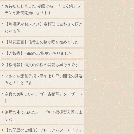
お待たせしました♪初夏から「うにく鍋」プ
ランが販売開始になります
【利酒師がおススメ】春料理に合わせて頂き
たい地酒
【開花宣言】信貴山の桜が咲き始めました
【ご報告】当館のTV取材がありました
【桜情報】信貴山の桜の開花も早そうです
＜さくら開花予想＞平年より早い開花の見込
みとのことです
奈良の美味しいイチゴ「古都華」をデザート
に
無垢の木で出来たテーブルで模様替え致しま
した
【お部屋のご紹介】プレミアムフロア「フォ