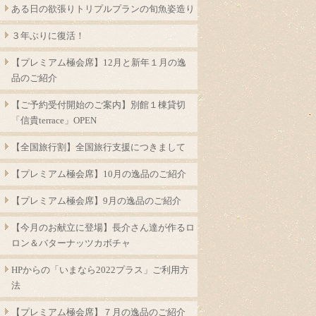
ある日の欲張りトリプルプランの旬魚姿造り
３年ぶりに復活！
【プレミアム極会席】12月と新年１月の逸
品のご紹介
【ご予約受付開始のご案内】別館１棟貸切
「信貴terrace」OPEN
【全国旅行割】全国旅行支援につきまして
【プレミアム極会席】10月の逸品のご紹介
【プレミアム極会席】9月の逸品のご紹介
【今月のお献立に登場】長介さん達が作るロ
ロン＆バターナッツカボチャ
HPからの「いまなら2022プラス」ご利用方
法
【プレミアム極会席】７月の逸品のご紹介