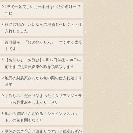
1年で一番美しい月ー本日は中秋の名月ーで
すね
秋にお勧めしたい奈良の地酒をセレクト・仕
入れしました
奈良県産 「ひのひかり米」 すくすく成長
中です
【お知らせ・お詫び】8月27日午後～30日午
前中まで従業員夏季休暇を頂戴致します
地元の梨農家さんから旬の梨の仕入れ始まり
ます
手作りのこだわり詰まったイタリアンジェラ
ートも是非お召し上がり下さい
地元の農家さんが作る「シャインマスカッ
ト」の旬も間もなく♪
夏休みのご予定お決まりですか？残室わずか