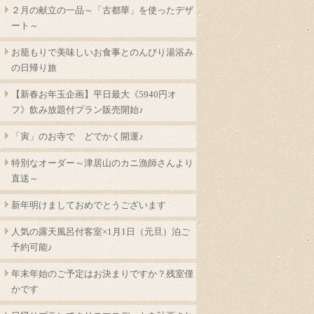
２月の献立の一品～「古都華」を使ったデザ
ート～
お籠もりで美味しいお食事とのんびり湯浴み
の日帰り旅
【新春お年玉企画】平日最大《5940円オ
フ》飲み放題付プラン販売開始♪
「寅」のお寺で どでかく開運♪
特別なオーダー～津居山のカニ漁師さんより
直送～
新年明けましておめでとうございます
人気の露天風呂付客室×1月1日（元旦）泊ご
予約可能♪
年末年始のご予定はお決まりですか？残室僅
かです