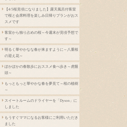
【4/5桜見頃になりました】露天風呂付客室
で桜と会席料理を楽しみ日帰りプランがおス
スメです
客室から独り占めの桜～今週末が見頃予想で
す～
明るく華やかなな春が来ますように～八重桜
の迎え花～
ぽかぽかの春散歩におススメ食べ歩き～虎饅
頭～
もっともっと華やかな春を夢見て～桜の植樹
～
スイートルームのドライヤーを「Dyson」に
しました
もうすぐママになるお客様にご利用いただき
ました