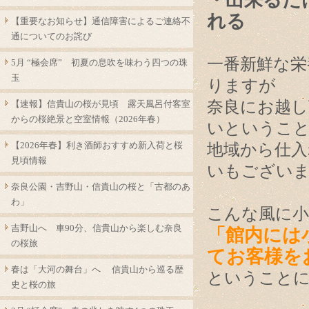
・出来るだ
れる
【重要なお知らせ】通信障害によるご連絡不
通についてのお詫び
一番新鮮な栄
5月 “極会席” 初夏の息吹を味わう四つの珠
玉
りますが
奈良にお越し
【速報】信貴山の桜が見頃 露天風呂付客室
からの桜絶景と空室情報（2026年春）
いというこ
【2026年春】利き酒師おすすめ新入荷と桜
地域から仕入
見頃情報
いもござい
奈良公園・吉野山・信貴山の桜と「古都のあ
わ」
こんな風に
吉野山へ 車90分、信貴山から楽しむ奈良
「館内には
の桜旅
てお客様を
春は「大河の舞台」へ 信貴山から巡る歴
ということ
史と桜の旅