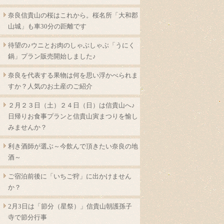
奈良信貴山の桜はこれから。桜名所「大和郡
山城」も車30分の距離です
待望の♪ウニとお肉のしゃぶしゃぶ「うにく
鍋」プラン販売開始しました♪
奈良を代表する果物は何を思い浮かべられま
すか？人気のお土産のご紹介
２月２３日（土）２４日（日）は信貴山へ♪
日帰りお食事プランと信貴山寅まつりを愉し
みませんか？
利き酒師が選ぶ～今飲んで頂きたい奈良の地
酒～
ご宿泊前後に「いちご狩」に出かけません
か？
2月3日は「節分（星祭）」信貴山朝護孫子
寺で節分行事