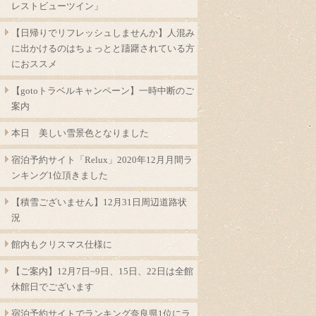
レストビューツイン」
【日帰りでリフレッシュしませんか】人混み
に出かけるのはちょっとと躊躇されている方
におススメ
【gotoトラベルキャンペーン】一時中断のご
案内
本日 美しい雪景色となりました
宿泊予約サイト「Relux」2020年12月月間ラ
ンキング1位頂きました
【積雪ございません】12月31日周辺道路状
況
館内もクリスマス仕様に
【ご案内】12月7日~9日、15日、22日は全館
休館日でございます
宿泊予約サイトでランキング奈良県1位にラ