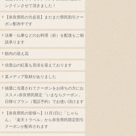
ンクインさせて頂きました！
【奈良県民の方必見】まだまだ県民割引クー
ポン配布中です
法事・仏事などのお料理（折）を配達もご相
談承ります
館内の迎え花
信貴山の紅葉も見頃を迎えております
某メディア取材がありました
抽選に当選されてクーポンをお持ちの方にお
ススメ♪奈良県民限定「いまならクーポン」
日帰りプラン（電話予約）でお使い頂けます
【奈良県民の皆様へ】11月2日に「じゃら
ん」「楽天トラベル」から奈良県民限定割引
クーポンが配布されます