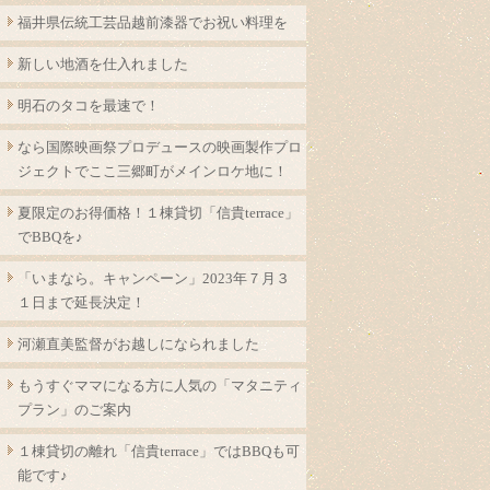
福井県伝統工芸品越前漆器でお祝い料理を
新しい地酒を仕入れました
明石のタコを最速で！
なら国際映画祭プロデュースの映画製作プロ
ジェクトでここ三郷町がメインロケ地に！
夏限定のお得価格！１棟貸切「信貴terrace」
でBBQを♪
「いまなら。キャンペーン」2023年７月３
１日まで延長決定！
河瀬直美監督がお越しになられました
もうすぐママになる方に人気の「マタニティ
プラン」のご案内
１棟貸切の離れ「信貴terrace」ではBBQも可
能です♪