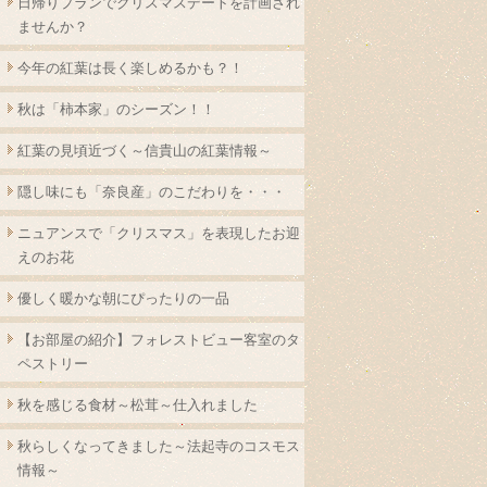
日帰りプランでクリスマスデートを計画され
ませんか？
今年の紅葉は長く楽しめるかも？！
秋は「柿本家」のシーズン！！
紅葉の見頃近づく～信貴山の紅葉情報～
隠し味にも「奈良産」のこだわりを・・・
ニュアンスで「クリスマス」を表現したお迎
えのお花
優しく暖かな朝にぴったりの一品
【お部屋の紹介】フォレストビュー客室のタ
ペストリー
秋を感じる食材～松茸～仕入れました
秋らしくなってきました～法起寺のコスモス
情報～