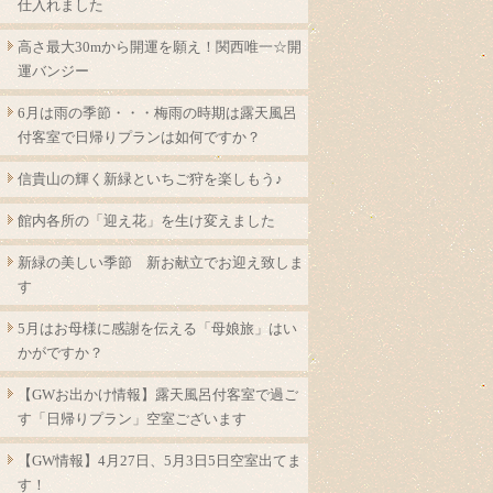
仕入れました
高さ最大30mから開運を願え！関西唯一☆開
運バンジー
6月は雨の季節・・・梅雨の時期は露天風呂
付客室で日帰りプランは如何ですか？
信貴山の輝く新緑といちご狩を楽しもう♪
館内各所の「迎え花」を生け変えました
新緑の美しい季節 新お献立でお迎え致しま
す
5月はお母様に感謝を伝える「母娘旅」はい
かがですか？
【GWお出かけ情報】露天風呂付客室で過ご
す「日帰りプラン」空室ございます
【GW情報】4月27日、5月3日5日空室出てま
す！