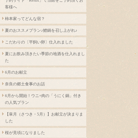
予約サイト「Relux」で当館をご予約頂くお
客様へ
柿本家ってどんな宿？
夏のおススメプラン♪鱧鍋を召し上がれ♪
こだわりの〔平飼い卵〕仕入れました
夏にお飲み頂きたい季節の地酒を仕入れまし
た
6月のお献立
奈良の郷土食事のお話
6月から開始！ウニ+肉の「うにく鍋」付き
の人気プラン
【皐月（さつき・5月）】お献立が決まりま
した
桜が見頃になりました