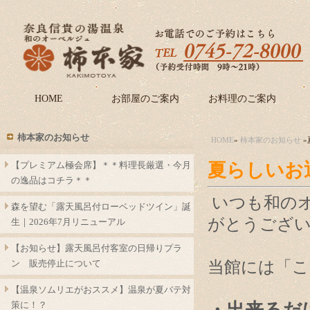
HOME
お部屋のご案内
お料理のご案内
柿本家のお知らせ
HOME
»
柿本家のお知らせ
»
【プレミアム極会席】＊＊料理長厳選・今月
夏らしいお
の逸品はコチラ＊＊
いつも和の
森を望む「露天風呂付ローベッドツイン」誕
がとうござ
生｜2026年7月リニューアル
【お知らせ】露天風呂付客室の日帰りプラ
ン 販売停止について
当館には「
【温泉ソムリエがおススメ】温泉が夏バテ対
策に！？