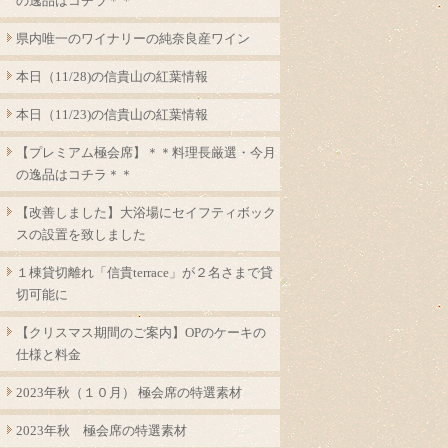
の逸品はコチラ＊＊
県内唯一のワイナリーの純奈良産ワイン
本日（11/28)の信貴山の紅葉情報
本日（11/23)の信貴山の紅葉情報
【プレミアム極会席】＊＊料理長厳選・今月
の逸品はコチラ＊＊
【改善しました】大浴場にセイフティボック
スの設置を致しました
１棟貸切離れ「信貴terrace」が２名さまで貸
切可能に
【クリスマス期間のご案内】OPのケーキの
仕様と料金
2023年秋（１０月） 極会席の特選素材
2023年秋 極会席の特選素材