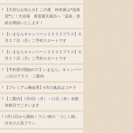
【大切なお知らせ】この度 柿本家は❝温泉
宿❞に！大浴場 客室露天風呂へ「温泉」供
給を開始いたします！
【いまならキャンペーン２０２２プラス】６
月２７日（月）ご予約スタートです
【いまならキャンペーン２０２２プラス】６
月２７日（月）ご予約スタートです
【予約受付開始6/27】いまなら。キャンペー
ン2022プラス ご案内
【プレミアム極会席】6月の逸品はコチラ
【ご案内】5月9日（月）～12日（木）全館
休館日でございます
5月12日から開始！ウニ+肉の「うにく鍋」
付きの人気プラン