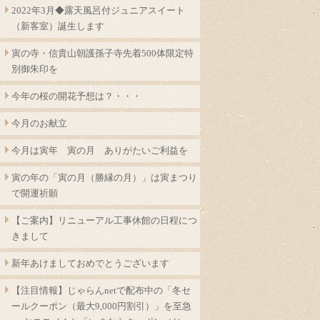
2022年3月◆露天風呂付ジュニアスイート
（新客室）誕生します
寅の寺・信貴山朝護孫子寺先着500体限定特
別御朱印を
今年の桜の開花予想は？・・・
今月のお献立
今月は寅年 寅の月 ありがたいご利益を
寅の年の「寅の月（勝縁の月）」は寅まつり
で開運祈願
【ご案内】リニューアル工事休館の日程につ
きまして
新年あけましておめでとうございます
【注目情報】じゃらんnetで配布中の「冬セ
ールクーポン（最大9,000円割引）」を至急