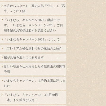
６月からスタート！夏の人気「ウニ」＋「和
牛」＝うにく鍋
「いまなら。キャンペン2023」継続中で
す。「いまなら。キャンペーン2023」ご利
用希望のお客様は必ずお読みください
「いまならキャンペーン2023」について
【プレミアム極会席】今月の逸品のご紹介
桜が見頃を迎えつつあります
新しい地酒を仕入れました＆信貴山の桜開花
予想
いまならキャンペーン。は予約上限に達しま
した
「いまなら。キャンペーン」は3月30日
（木）まで延長が決定！