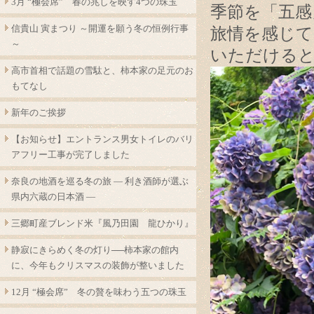
3月 “極会席” 春の兆しを映す4つの珠玉
季節を「五感
信貴山 寅まつり ～開運を願う冬の恒例行事
旅情を感じ
～
いただける
高市首相で話題の雪駄と、柿本家の足元のお
もてなし
新年のご挨拶
【お知らせ】エントランス男女トイレのバリ
アフリー工事が完了しました
奈良の地酒を巡る冬の旅 ― 利き酒師が選ぶ
県内六蔵の日本酒 ―
三郷町産ブレンド米『風乃田園 龍ひかり』
静寂にきらめく冬の灯り──柿本家の館内
に、今年もクリスマスの装飾が整いました
12月 “極会席” 冬の贅を味わう五つの珠玉