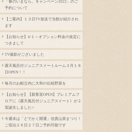
「春のいまなら。キャンペーン2022」のご
予約について
【ご案内】１３日TV放送で当館が紹介され
ます
【お知らせ】4/１～オプション料金の改定に
つきまして
TV撮影がございました
露天風呂付ジュニアスイートルーム３月１８
日OPEN！！
毎月のお献立内に大和の伝統野菜を
【お知らせ】【新客室OPEN】プレミアムフ
ロアに《露天風呂付ジュニアスイート》が２
室誕生しました✨
今週末は「どでかく開運」信貴山寅まつり！
ご宿泊２６日２７日ご予約可能です