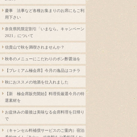
慶事 法事など各種お集まりのお席にもご利
用下さい
奈良県民限定割引「いまなら。キャンペーン
2021」について
信貴山で秋を満喫されませんか？
秋冬のメニューにこだわりのポン酢醤油を
【プレミアム極会席】今月の逸品はコチラ
秋におススメの地酒を仕入れました
【新 極会席販売開始】料理長厳選今月の特
選素材を
お盆休みの最後は美味なる会席料理を日帰り
で
（キャンセル料補償サービスのご案内）宿泊