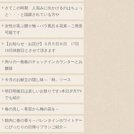
さてこの時期 人混みに出かけるのはちょっ
と・・・と躊躇されている方や
女性が喜ぶ贈り物～バラ風呂＆花束～ご用意
可能です
【お知らせ・お詫び】３月５日６日 17日
18日休館日とさせて頂きます
拘りの一枚板のチェックインカウンターとお
雛様
今月のお献立の隠し味～「柿」ソース
明日明後日は楽しいお祭りです♪本日夕方TV
でも紹介
春の兆し～客室から梅の花を～
館内に春の香り～バレンタインホワイトデー
にぴったりの日帰りプランご紹介～