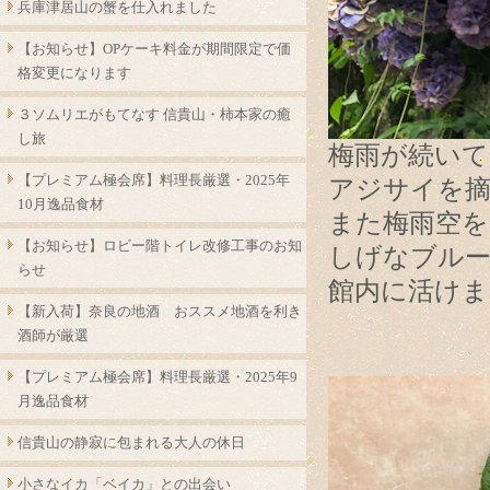
兵庫津居山の蟹を仕入れました
【お知らせ】OPケーキ料金が期間限定で価
格変更になります
３ソムリエがもてなす 信貴山・柿本家の癒
し旅
梅雨が続いて
【プレミアム極会席】料理長厳選・2025年
アジサイを
10月逸品食材
また梅雨空
【お知らせ】ロビー階トイレ改修工事のお知
しげなブル
らせ
館内に活けま
【新入荷】奈良の地酒 おススメ地酒を利き
酒師が厳選
【プレミアム極会席】料理長厳選・2025年9
月逸品食材
信貴山の静寂に包まれる大人の休日
小さなイカ「ベイカ」との出会い