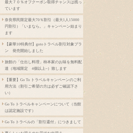
最大７０％オフクーポン取得チャンスは残っ
ています
奈良県民限定最大70％割引（最大1人15000
円割引）「いまなら。」キャンペーン始まり
ます
【豪華10特典付】gotoトラベル割引対象プラ
ン 発売開始しました
旅館の「仕出し料理」柿本家のお味を無料配
達（地域限定 4個以上~）致します
【重要】Go To トラベルキャンペーンのご利
用方法（割引ご希望の方は必ずご確認下さ
い）
Go To トラベルキャンペーンについて（当館
は認定施設です）
Go To トラベルの「割引還付」につきまして