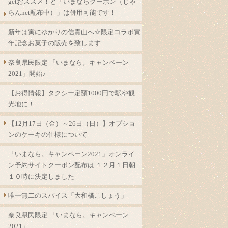
getおススメ！と「いまならクーポン（じゃ
らんnet配布中）」は併用可能です！
新年は寅にゆかりの信貴山へ☆限定コラボ寅
年記念お菓子の販売を致します
奈良県民限定 「いまなら。キャンペーン
2021」開始♪
【お得情報】タクシー定額1000円で駅や観
光地に！
【12月17日（金）～26日（日）】オプショ
ンのケーキの仕様について
「いまなら。キャンペーン2021」オンライ
ン予約サイトクーポン配布は １２月１日朝
１０時に決定しました
唯一無二のスパイス「大和橘こしょう」
奈良県民限定 「いまなら。キャンペーン
2021」