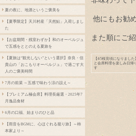
非味わって下
夏の夜に、地酒というご褒美を
他にもお勧
【夏季限定】天川村産「天然鮎」入荷しまし
た
また順にご
【お盆期間・残室わずか】和のオーベルジュ
で五感をととのえる夏旅を
【夏旅は“観光しない”という選択】奈良・信
【4/5桜見頃になりまし
と会席料理を楽しみ日帰
貴山の「おこもりオーベルジュ」で過ごす大
す
人のご褒美時間
7月の前菜 ～五感で味わう涼の設え～
【プレミアム極会席】料理長厳選・2025年7
月逸品食材
6月の口福、始まりのひと品
【雨音をBGMに、心ほぐれる籠り旅】～柿
本家より～