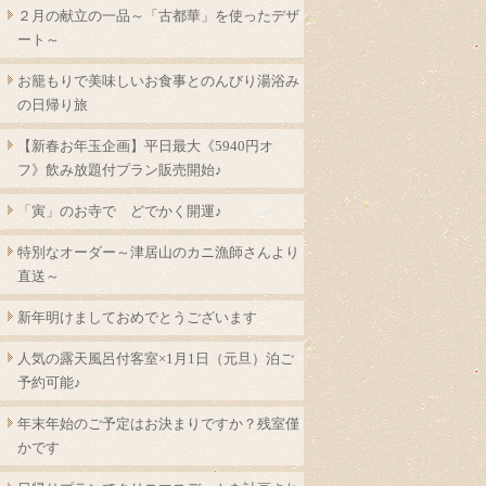
２月の献立の一品～「古都華」を使ったデザ
ート～
お籠もりで美味しいお食事とのんびり湯浴み
の日帰り旅
【新春お年玉企画】平日最大《5940円オ
フ》飲み放題付プラン販売開始♪
「寅」のお寺で どでかく開運♪
特別なオーダー～津居山のカニ漁師さんより
直送～
新年明けましておめでとうございます
人気の露天風呂付客室×1月1日（元旦）泊ご
予約可能♪
年末年始のご予定はお決まりですか？残室僅
かです