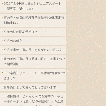
2022年3月◆露天風呂付ジュニアスイート
（新客室）誕生します
寅の寺・信貴山朝護孫子寺先着500体限定特
別御朱印を
今年の桜の開花予想は？・・・
今月のお献立
今月は寅年 寅の月 ありがたいご利益を
寅の年の「寅の月（勝縁の月）」は寅まつり
で開運祈願
【ご案内】リニューアル工事休館の日程につ
きまして
新年あけましておめでとうございます
【注目情報】じゃらんnetで配布中の「冬セ
ールクーポン（最大9,000円割引）」を至急