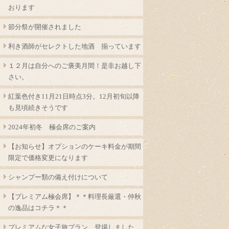
おります
節分祭が開催されました
利き酒師がセレクトした地酒 揃っています
１２月は自分へのご褒美月間！是非お越し下
さい。
紅葉色付き11月21日時点3分。12月初旬以降
も見頃続きそうです
2024年初冬 極会席のご案内
【お知らせ】オプションのケーキ料金が期間
限定で価格変更になります
シャンプー類の備え付けについて
【プレミアム極会席】＊＊料理長厳選・仲秋
の逸品はコチラ＊＊
プレミアムな女子旅プラン 登場しました