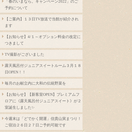
「春のいまなら。キャンペーン2022」のご
予約について
【ご案内】１３日TV放送で当館が紹介され
ます
【お知らせ】4/１～オプション料金の改定に
つきまして
TV撮影がございました
露天風呂付ジュニアスイートルーム３月１８
日OPEN！！
毎月のお献立内に大和の伝統野菜を
【お知らせ】【新客室OPEN】プレミアムフ
ロアに《露天風呂付ジュニアスイート》が２
室誕生しました✨
今週末は「どでかく開運」信貴山寅まつり！
ご宿泊２６日２７日ご予約可能です