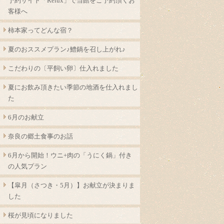
予約サイト「Relux」で当館をご予約頂くお
客様へ
柿本家ってどんな宿？
夏のおススメプラン♪鱧鍋を召し上がれ♪
こだわりの〔平飼い卵〕仕入れました
夏にお飲み頂きたい季節の地酒を仕入れまし
た
6月のお献立
奈良の郷土食事のお話
6月から開始！ウニ+肉の「うにく鍋」付き
の人気プラン
【皐月（さつき・5月）】お献立が決まりま
した
桜が見頃になりました