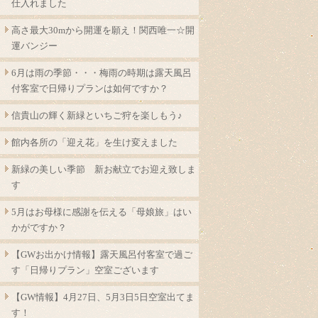
仕入れました
高さ最大30mから開運を願え！関西唯一☆開
運バンジー
6月は雨の季節・・・梅雨の時期は露天風呂
付客室で日帰りプランは如何ですか？
信貴山の輝く新緑といちご狩を楽しもう♪
館内各所の「迎え花」を生け変えました
新緑の美しい季節 新お献立でお迎え致しま
す
5月はお母様に感謝を伝える「母娘旅」はい
かがですか？
【GWお出かけ情報】露天風呂付客室で過ご
す「日帰りプラン」空室ございます
【GW情報】4月27日、5月3日5日空室出てま
す！