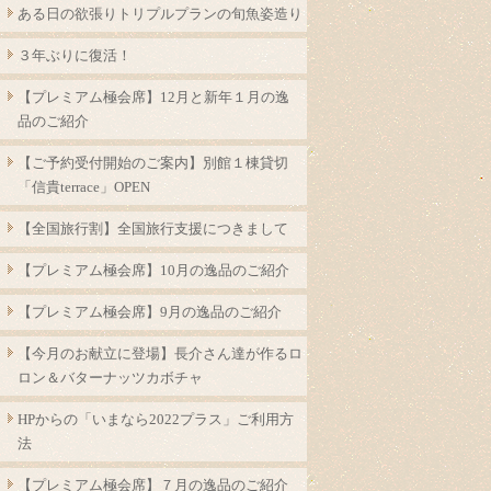
ある日の欲張りトリプルプランの旬魚姿造り
３年ぶりに復活！
【プレミアム極会席】12月と新年１月の逸
品のご紹介
【ご予約受付開始のご案内】別館１棟貸切
「信貴terrace」OPEN
【全国旅行割】全国旅行支援につきまして
【プレミアム極会席】10月の逸品のご紹介
【プレミアム極会席】9月の逸品のご紹介
【今月のお献立に登場】長介さん達が作るロ
ロン＆バターナッツカボチャ
HPからの「いまなら2022プラス」ご利用方
法
【プレミアム極会席】７月の逸品のご紹介