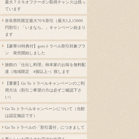
最大７０％オフクーポン取得チャンスは残っ
ています
奈良県民限定最大70％割引（最大1人15000
円割引）「いまなら。」キャンペーン始まり
ます
【豪華10特典付】gotoトラベル割引対象プラ
ン 発売開始しました
旅館の「仕出し料理」柿本家のお味を無料配
達（地域限定 4個以上~）致します
【重要】Go To トラベルキャンペーンのご利
用方法（割引ご希望の方は必ずご確認下さ
い）
Go To トラベルキャンペーンについて（当館
は認定施設です）
Go To トラベルの「割引還付」につきまして