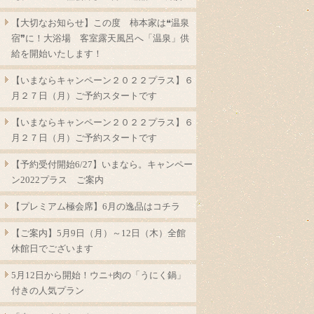
【大切なお知らせ】この度 柿本家は❝温泉
宿❞に！大浴場 客室露天風呂へ「温泉」供
給を開始いたします！
【いまならキャンペーン２０２２プラス】６
月２７日（月）ご予約スタートです
【いまならキャンペーン２０２２プラス】６
月２７日（月）ご予約スタートです
【予約受付開始6/27】いまなら。キャンペー
ン2022プラス ご案内
【プレミアム極会席】6月の逸品はコチラ
【ご案内】5月9日（月）～12日（木）全館
休館日でございます
5月12日から開始！ウニ+肉の「うにく鍋」
付きの人気プラン