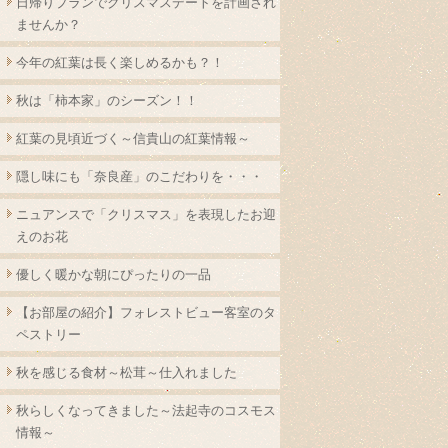
日帰りプランでクリスマスデートを計画され
ませんか？
今年の紅葉は長く楽しめるかも？！
秋は「柿本家」のシーズン！！
紅葉の見頃近づく～信貴山の紅葉情報～
隠し味にも「奈良産」のこだわりを・・・
ニュアンスで「クリスマス」を表現したお迎
えのお花
優しく暖かな朝にぴったりの一品
【お部屋の紹介】フォレストビュー客室のタ
ペストリー
秋を感じる食材～松茸～仕入れました
秋らしくなってきました～法起寺のコスモス
情報～