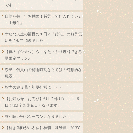
です
自信を持ってお勧め！厳選して仕入れている
「山形牛」
幸せな人生の節目の１日☆「婚礼」のお手伝
いをさせて頂きました
【夏のイシオシ】ウニをたっぷり堪能できる
夏限定プラン♪
奈良 信貴山の梅雨時期ならではの幻想的な
風景
館内の迎え花も初夏仕様に・・・
【お知らせ・お詫び】6月17日(月) ～ 19
日(水)は全館休館日となります。
蛍が舞い飛ぶシーズンとなりました
【利き酒師がいる宿】神韻 純米酒 30BY