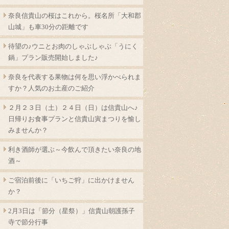
奈良信貴山の桜はこれから。桜名所「大和郡
山城」も車30分の距離です
待望の♪ウニとお肉のしゃぶしゃぶ「うにく
鍋」プラン販売開始しました♪
奈良を代表する果物は何を思い浮かべられま
すか？人気のお土産のご紹介
２月２３日（土）２４日（日）は信貴山へ♪
日帰りお食事プランと信貴山寅まつりを愉し
みませんか？
利き酒師が選ぶ～今飲んで頂きたい奈良の地
酒～
ご宿泊前後に「いちご狩」に出かけません
か？
2月3日は「節分（星祭）」信貴山朝護孫子
寺で節分行事