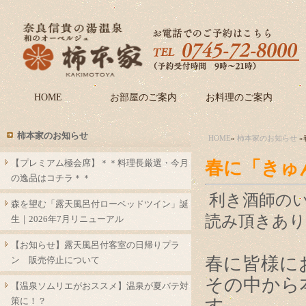
HOME
お部屋のご案内
お料理のご案内
柿本家のお知らせ
HOME
»
柿本家のお知らせ
»
【プレミアム極会席】＊＊料理長厳選・今月
春に「きゅ
の逸品はコチラ＊＊
利き酒師の
森を望む「露天風呂付ローベッドツイン」誕
読み頂きあ
生｜2026年7月リニューアル
【お知らせ】露天風呂付客室の日帰りプラ
春に皆様に
ン 販売停止について
その中から
【温泉ソムリエがおススメ】温泉が夏バテ対
策に！？