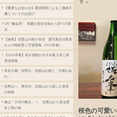
す。
【重要なお知らせ】通信障害によるご連絡不
通についてのお詫び
5月 “極会席” 初夏の息吹を味わう四つの珠
玉
【速報】信貴山の桜が見頃 露天風呂付客室
からの桜絶景と空室情報（2026年春）
【2026年春】利き酒師おすすめ新入荷と桜
見頃情報
奈良公園・吉野山・信貴山の桜と「古都のあ
わ」
吉野山へ 車90分、信貴山から楽しむ奈良
の桜旅
春は「大河の舞台」へ 信貴山から巡る歴
史と桜の旅
桜色の可愛い