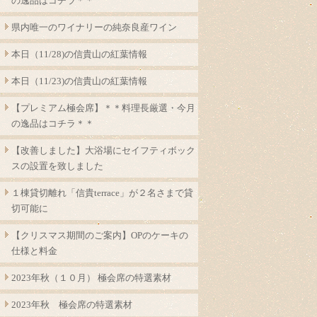
の逸品はコチラ＊＊
県内唯一のワイナリーの純奈良産ワイン
本日（11/28)の信貴山の紅葉情報
本日（11/23)の信貴山の紅葉情報
【プレミアム極会席】＊＊料理長厳選・今月
の逸品はコチラ＊＊
【改善しました】大浴場にセイフティボック
スの設置を致しました
１棟貸切離れ「信貴terrace」が２名さまで貸
切可能に
【クリスマス期間のご案内】OPのケーキの
仕様と料金
2023年秋（１０月） 極会席の特選素材
2023年秋 極会席の特選素材