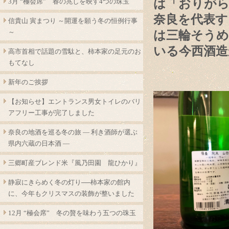
は「おりがら
3月 “極会席” 春の兆しを映す4つの珠玉
奈良を代表す
信貴山 寅まつり ～開運を願う冬の恒例行事
～
は三輪そうめ
いる今西酒造
高市首相で話題の雪駄と、柿本家の足元のお
もてなし
新年のご挨拶
【お知らせ】エントランス男女トイレのバリ
アフリー工事が完了しました
奈良の地酒を巡る冬の旅 ― 利き酒師が選ぶ
県内六蔵の日本酒 ―
三郷町産ブレンド米『風乃田園 龍ひかり』
静寂にきらめく冬の灯り──柿本家の館内
に、今年もクリスマスの装飾が整いました
12月 “極会席” 冬の贅を味わう五つの珠玉