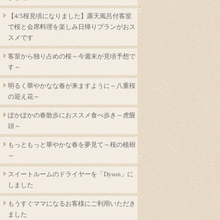
【4/5桜見頃になりました】露天風呂付客室
で桜と会席料理を楽しみ日帰りプランがおス
スメです
客室から独り占めの桜～今週末が見頃予想で
す～
明るく華やかなな春が来ますように～八重桜
の迎え花～
ぽかぽかの春散歩におススメ食べ歩き～虎饅
頭～
もっともっと華やかな春を夢見て～桜の植樹
～
スイートルームのドライヤーを「Dyson」に
しました
もうすぐママになるお客様にご利用いただき
ました