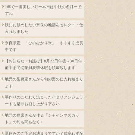
1年で一番美しい月ー本日は中秋の名月ーで
すね
秋にお勧めしたい奈良の地酒をセレクト・仕
入れしました
奈良県産 「ひのひかり米」 すくすく成長
中です
【お知らせ・お詫び】8月27日午後～30日午
前中まで従業員夏季休暇を頂戴致します
地元の梨農家さんから旬の梨の仕入れ始まり
ます
手作りのこだわり詰まったイタリアンジェラ
ートも是非お召し上がり下さい
地元の農家さんが作る「シャインマスカッ
ト」の旬も間もなく♪
夏休みのご予定お決まりですか？残室わずか