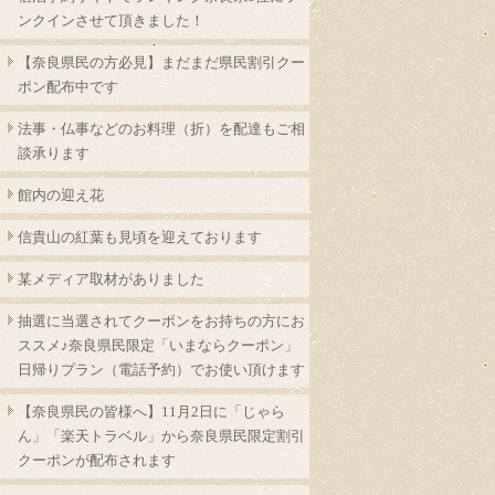
ンクインさせて頂きました！
【奈良県民の方必見】まだまだ県民割引クー
ポン配布中です
法事・仏事などのお料理（折）を配達もご相
談承ります
館内の迎え花
信貴山の紅葉も見頃を迎えております
某メディア取材がありました
抽選に当選されてクーポンをお持ちの方にお
ススメ♪奈良県民限定「いまならクーポン」
日帰りプラン（電話予約）でお使い頂けます
【奈良県民の皆様へ】11月2日に「じゃら
ん」「楽天トラベル」から奈良県民限定割引
クーポンが配布されます