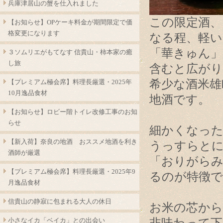
兵庫津居山の蟹を仕入れました
この限定酒
【お知らせ】OPケーキ料金が期間限定で価
格変更になります
なる程、軽い
「華きゅん」
３ソムリエがもてなす 信貴山・柿本家の癒
し旅
含むと広がり
希少な酒米雄
【プレミアム極会席】料理長厳選・2025年
10月逸品食材
地酒です。
【お知らせ】ロビー階トイレ改修工事のお知
らせ
細かくなっ
【新入荷】奈良の地酒 おススメ地酒を利き
うっすらと
酒師が厳選
「おりがらみ
【プレミアム極会席】料理長厳選・2025年9
るのが特徴で
月逸品食材
信貴山の静寂に包まれる大人の休日
お米の芯から
小さなイカ「ベイカ」との出会い