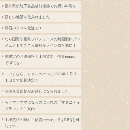
福井県伝統工芸品越前漆器でお祝い料理を
新しい地酒を仕入れました
明石のタコを最速で！
なら国際映画祭プロデュースの映画製作プロ
ジェクトでここ三郷町がメインロケ地に！
夏限定のお得価格！１棟貸切「信貴terrace」
でBBQを♪
「いまなら。キャンペーン」2023年７月３
１日まで延長決定！
河瀬直美監督がお越しになられました
もうすぐママになる方に人気の「マタニティ
プラン」のご案内
１棟貸切の離れ「信貴terrace」ではBBQも可
能です♪