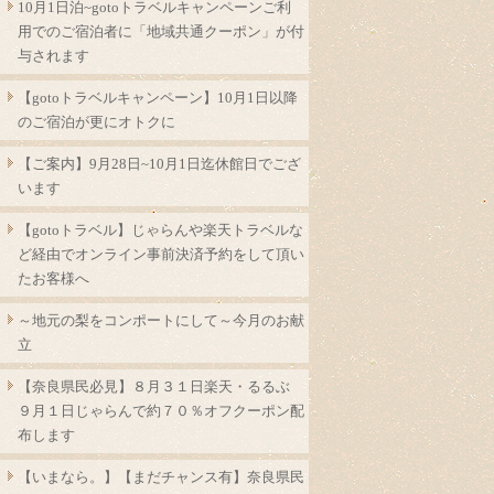
10月1日泊~gotoトラベルキャンペーンご利
用でのご宿泊者に「地域共通クーポン」が付
与されます
【gotoトラベルキャンペーン】10月1日以降
のご宿泊が更にオトクに
【ご案内】9月28日~10月1日迄休館日でござ
います
【gotoトラベル】じゃらんや楽天トラベルな
ど経由でオンライン事前決済予約をして頂い
たお客様へ
～地元の梨をコンポートにして～今月のお献
立
【奈良県民必見】８月３１日楽天・るるぶ
９月１日じゃらんで約７０％オフクーポン配
布します
【いまなら。】【まだチャンス有】奈良県民