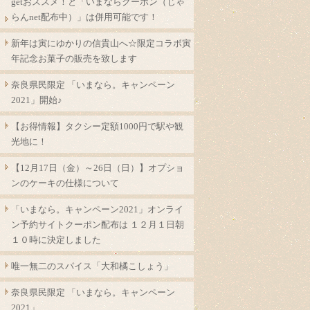
getおススメ！と「いまならクーポン（じゃ
らんnet配布中）」は併用可能です！
新年は寅にゆかりの信貴山へ☆限定コラボ寅
年記念お菓子の販売を致します
奈良県民限定 「いまなら。キャンペーン
2021」開始♪
【お得情報】タクシー定額1000円で駅や観
光地に！
【12月17日（金）～26日（日）】オプショ
ンのケーキの仕様について
「いまなら。キャンペーン2021」オンライ
ン予約サイトクーポン配布は １２月１日朝
１０時に決定しました
唯一無二のスパイス「大和橘こしょう」
奈良県民限定 「いまなら。キャンペーン
2021」