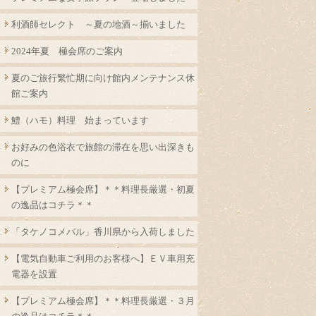
利酒師セレクト ～夏の地酒～揃いました
2024年夏 極会席のご案内
夏のご旅行繁忙期に向け館内メンテナンス休
館ご案内
鱧（ハモ）料理 始まっています
お好みの色浴衣で旅館の滞在を思い出深きも
のに
【プレミアム極会席】＊＊料理長厳選・初夏
の逸品はコチラ＊＊
「タケノコメバル」香川県から入荷しました
【電気自動車ご利用のお客様へ】ＥＶ車用充
電器を設置
【プレミアム極会席】＊＊料理長厳選・３月