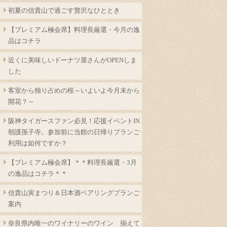
初夏の信貴山で過ごす贅沢なひととき
【プレミアム極会席】料理長厳選・今月の逸
品はコチラ
近くに美味しいドーナツ屋さんがOPENしま
した
客室から独り占めの桜～いよいよ今月末から
開花？～
阪神タイガースファン必見！応援イベントIN
朝護孫子寺。参加前に当館の日帰りプランご
利用は如何ですか？
【プレミアム極会席】＊＊料理長厳選・3月
の逸品はコチラ＊＊
信貴山寅まつり＆日本酒ペアリングプランご
案内
奈良県内唯一のワイナリーのワイン 揃えて