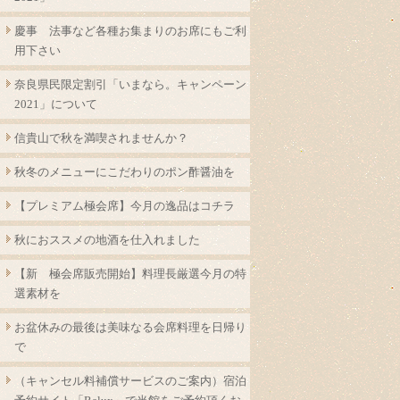
慶事 法事など各種お集まりのお席にもご利
用下さい
奈良県民限定割引「いまなら。キャンペーン
2021」について
信貴山で秋を満喫されませんか？
秋冬のメニューにこだわりのポン酢醤油を
【プレミアム極会席】今月の逸品はコチラ
秋におススメの地酒を仕入れました
【新 極会席販売開始】料理長厳選今月の特
選素材を
お盆休みの最後は美味なる会席料理を日帰り
で
（キャンセル料補償サービスのご案内）宿泊