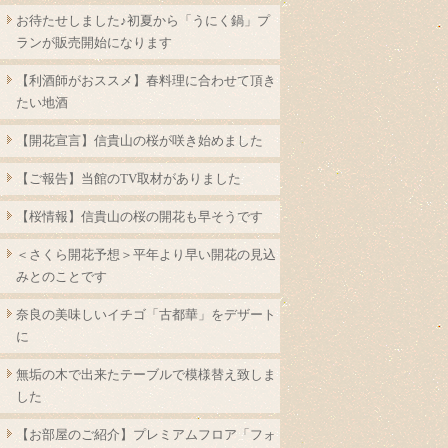
お待たせしました♪初夏から「うにく鍋」プ
ランが販売開始になります
【利酒師がおススメ】春料理に合わせて頂き
たい地酒
【開花宣言】信貴山の桜が咲き始めました
【ご報告】当館のTV取材がありました
【桜情報】信貴山の桜の開花も早そうです
＜さくら開花予想＞平年より早い開花の見込
みとのことです
奈良の美味しいイチゴ「古都華」をデザート
に
無垢の木で出来たテーブルで模様替え致しま
した
【お部屋のご紹介】プレミアムフロア「フォ