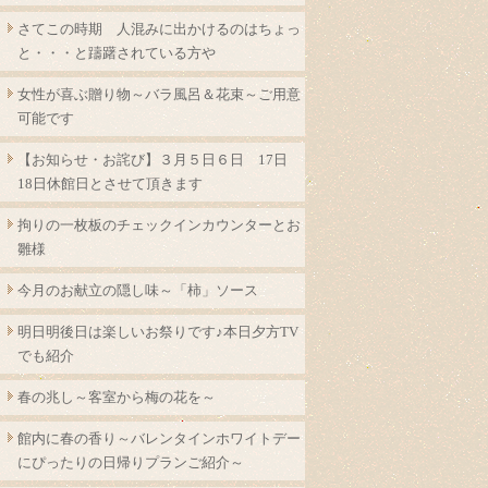
さてこの時期 人混みに出かけるのはちょっ
と・・・と躊躇されている方や
女性が喜ぶ贈り物～バラ風呂＆花束～ご用意
可能です
【お知らせ・お詫び】３月５日６日 17日
18日休館日とさせて頂きます
拘りの一枚板のチェックインカウンターとお
雛様
今月のお献立の隠し味～「柿」ソース
明日明後日は楽しいお祭りです♪本日夕方TV
でも紹介
春の兆し～客室から梅の花を～
館内に春の香り～バレンタインホワイトデー
にぴったりの日帰りプランご紹介～