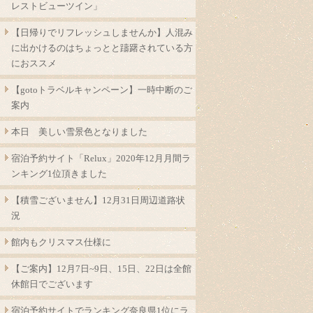
レストビューツイン」
【日帰りでリフレッシュしませんか】人混み
に出かけるのはちょっとと躊躇されている方
におススメ
【gotoトラベルキャンペーン】一時中断のご
案内
本日 美しい雪景色となりました
宿泊予約サイト「Relux」2020年12月月間ラ
ンキング1位頂きました
【積雪ございません】12月31日周辺道路状
況
館内もクリスマス仕様に
【ご案内】12月7日~9日、15日、22日は全館
休館日でございます
宿泊予約サイトでランキング奈良県1位にラ