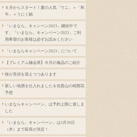
６月からスタート！夏の人気「ウニ」＋「和
牛」＝うにく鍋
「いまなら。キャンペン2023」継続中で
す。「いまなら。キャンペーン2023」ご利
用希望のお客様は必ずお読みください
「いまならキャンペーン2023」について
【プレミアム極会席】今月の逸品のご紹介
桜が見頃を迎えつつあります
新しい地酒を仕入れました＆信貴山の桜開花
予想
いまならキャンペーン。は予約上限に達しま
した
「いまなら。キャンペーン」は3月30日
（木）まで延長が決定！