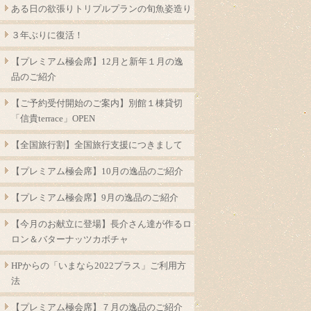
ある日の欲張りトリプルプランの旬魚姿造り
３年ぶりに復活！
【プレミアム極会席】12月と新年１月の逸
品のご紹介
【ご予約受付開始のご案内】別館１棟貸切
「信貴terrace」OPEN
【全国旅行割】全国旅行支援につきまして
【プレミアム極会席】10月の逸品のご紹介
【プレミアム極会席】9月の逸品のご紹介
【今月のお献立に登場】長介さん達が作るロ
ロン＆バターナッツカボチャ
HPからの「いまなら2022プラス」ご利用方
法
【プレミアム極会席】７月の逸品のご紹介