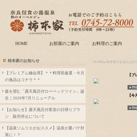
HOME
お部屋のご案内
お料理のご案内
柿本家のお知らせ
HOME
»
柿本家のお知らせ(20
【プレミアム極会席】＊＊料理長厳選・今月
【プ
の逸品はコチラ＊＊
森を望む「露天風呂付ローベッドツイン」誕
【今
生｜2026年7月リニューアル
【お知らせ】露天風呂付客室の日帰りプラ
ン 販売停止について
【温泉ソムリエがおススメ】温泉が夏バテ対
策に！？