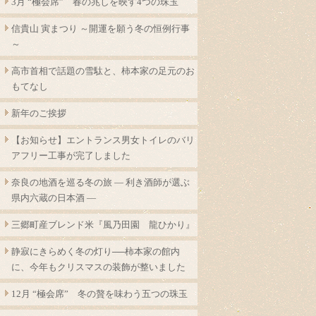
3月 “極会席” 春の兆しを映す4つの珠玉
信貴山 寅まつり ～開運を願う冬の恒例行事
～
高市首相で話題の雪駄と、柿本家の足元のお
もてなし
新年のご挨拶
【お知らせ】エントランス男女トイレのバリ
アフリー工事が完了しました
奈良の地酒を巡る冬の旅 ― 利き酒師が選ぶ
県内六蔵の日本酒 ―
三郷町産ブレンド米『風乃田園 龍ひかり』
静寂にきらめく冬の灯り──柿本家の館内
に、今年もクリスマスの装飾が整いました
12月 “極会席” 冬の贅を味わう五つの珠玉