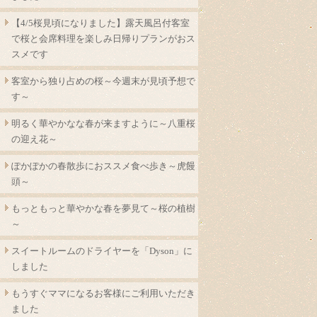
【4/5桜見頃になりました】露天風呂付客室
で桜と会席料理を楽しみ日帰りプランがおス
スメです
客室から独り占めの桜～今週末が見頃予想で
す～
明るく華やかなな春が来ますように～八重桜
の迎え花～
ぽかぽかの春散歩におススメ食べ歩き～虎饅
頭～
もっともっと華やかな春を夢見て～桜の植樹
～
スイートルームのドライヤーを「Dyson」に
しました
もうすぐママになるお客様にご利用いただき
ました