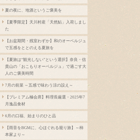
夏の夜に、地酒というご褒美を
【夏季限定】天川村産「天然鮎」入荷しまし
た
【お盆期間・残室わずか】和のオーベルジュ
で五感をととのえる夏旅を
【夏旅は“観光しない”という選択】奈良・信
貴山の「おこもりオーベルジュ」で過ごす大
人のご褒美時間
7月の前菜 ～五感で味わう涼の設え～
【プレミアム極会席】料理長厳選・2025年7
月逸品食材
6月の口福、始まりのひと品
【雨音をBGMに、心ほぐれる籠り旅】～柿
本家より～