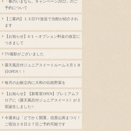
「春のいまなら。キャンペーン2022」のご
予約について
【ご案内】１３日TV放送で当館が紹介され
ます
【お知らせ】4/１～オプション料金の改定に
つきまして
TV撮影がございました
露天風呂付ジュニアスイートルーム３月１８
日OPEN！！
毎月のお献立内に大和の伝統野菜を
【お知らせ】【新客室OPEN】プレミアムフ
ロアに《露天風呂付ジュニアスイート》が２
室誕生しました✨
今週末は「どでかく開運」信貴山寅まつり！
ご宿泊２６日２７日ご予約可能です