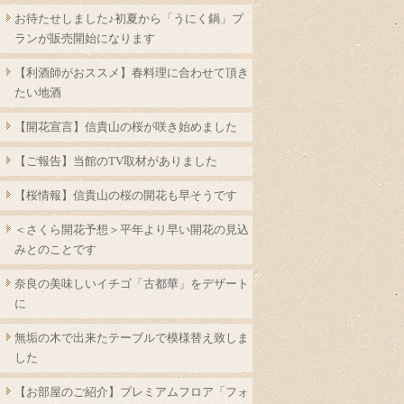
お待たせしました♪初夏から「うにく鍋」プ
ランが販売開始になります
【利酒師がおススメ】春料理に合わせて頂き
たい地酒
【開花宣言】信貴山の桜が咲き始めました
【ご報告】当館のTV取材がありました
【桜情報】信貴山の桜の開花も早そうです
＜さくら開花予想＞平年より早い開花の見込
みとのことです
奈良の美味しいイチゴ「古都華」をデザート
に
無垢の木で出来たテーブルで模様替え致しま
した
【お部屋のご紹介】プレミアムフロア「フォ