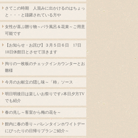
さてこの時期 人混みに出かけるのはちょっ
と・・・と躊躇されている方や
女性が喜ぶ贈り物～バラ風呂＆花束～ご用意
可能です
【お知らせ・お詫び】３月５日６日 17日
18日休館日とさせて頂きます
拘りの一枚板のチェックインカウンターとお
雛様
今月のお献立の隠し味～「柿」ソース
明日明後日は楽しいお祭りです♪本日夕方TV
でも紹介
春の兆し～客室から梅の花を～
館内に春の香り～バレンタインホワイトデー
にぴったりの日帰りプランご紹介～