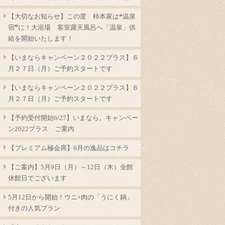
【大切なお知らせ】この度 柿本家は❝温泉
宿❞に！大浴場 客室露天風呂へ「温泉」供
給を開始いたします！
【いまならキャンペーン２０２２プラス】６
月２７日（月）ご予約スタートです
【いまならキャンペーン２０２２プラス】６
月２７日（月）ご予約スタートです
【予約受付開始6/27】いまなら。キャンペー
ン2022プラス ご案内
【プレミアム極会席】6月の逸品はコチラ
【ご案内】5月9日（月）～12日（木）全館
休館日でございます
5月12日から開始！ウニ+肉の「うにく鍋」
付きの人気プラン