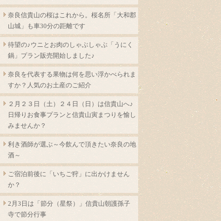
奈良信貴山の桜はこれから。桜名所「大和郡
山城」も車30分の距離です
待望の♪ウニとお肉のしゃぶしゃぶ「うにく
鍋」プラン販売開始しました♪
奈良を代表する果物は何を思い浮かべられま
すか？人気のお土産のご紹介
２月２３日（土）２４日（日）は信貴山へ♪
日帰りお食事プランと信貴山寅まつりを愉し
みませんか？
利き酒師が選ぶ～今飲んで頂きたい奈良の地
酒～
ご宿泊前後に「いちご狩」に出かけません
か？
2月3日は「節分（星祭）」信貴山朝護孫子
寺で節分行事