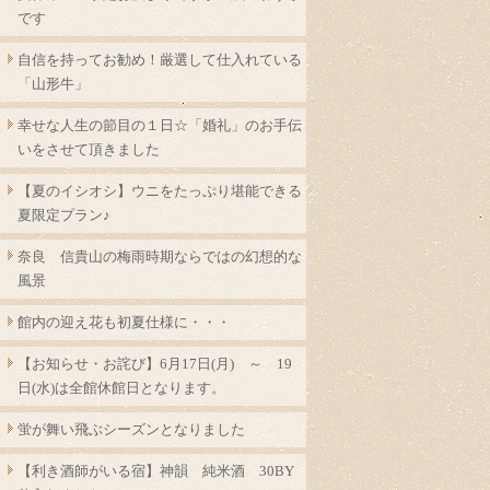
です
自信を持ってお勧め！厳選して仕入れている
「山形牛」
幸せな人生の節目の１日☆「婚礼」のお手伝
いをさせて頂きました
【夏のイシオシ】ウニをたっぷり堪能できる
夏限定プラン♪
奈良 信貴山の梅雨時期ならではの幻想的な
風景
館内の迎え花も初夏仕様に・・・
【お知らせ・お詫び】6月17日(月) ～ 19
日(水)は全館休館日となります。
蛍が舞い飛ぶシーズンとなりました
【利き酒師がいる宿】神韻 純米酒 30BY