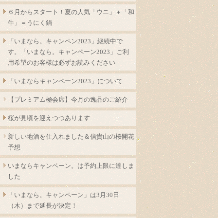
６月からスタート！夏の人気「ウニ」＋「和
牛」＝うにく鍋
「いまなら。キャンペン2023」継続中で
す。「いまなら。キャンペーン2023」ご利
用希望のお客様は必ずお読みください
「いまならキャンペーン2023」について
【プレミアム極会席】今月の逸品のご紹介
桜が見頃を迎えつつあります
新しい地酒を仕入れました＆信貴山の桜開花
予想
いまならキャンペーン。は予約上限に達しま
した
「いまなら。キャンペーン」は3月30日
（木）まで延長が決定！