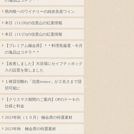
の逸品はコチラ＊＊
県内唯一のワイナリーの純奈良産ワイン
本日（11/28)の信貴山の紅葉情報
本日（11/23)の信貴山の紅葉情報
【プレミアム極会席】＊＊料理長厳選・今月
の逸品はコチラ＊＊
【改善しました】大浴場にセイフティボック
スの設置を致しました
１棟貸切離れ「信貴terrace」が２名さまで貸
切可能に
【クリスマス期間のご案内】OPのケーキの
仕様と料金
2023年秋（１０月） 極会席の特選素材
2023年秋 極会席の特選素材