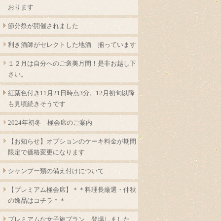
おります
節分祭が開催されました
利き酒師がセレクトした地酒 揃っています
１２月は自分へのご褒美月間！是非お越し下
さい。
紅葉色付き11月21日時点3分。12月初旬以降
も見頃続きそうです
2024年初冬 極会席のご案内
【お知らせ】オプションのケーキ料金が期間
限定で価格変更になります
シャンプー類の備え付けについて
【プレミアム極会席】＊＊料理長厳選・仲秋
の逸品はコチラ＊＊
プレミアムな女子旅プラン 登場しました