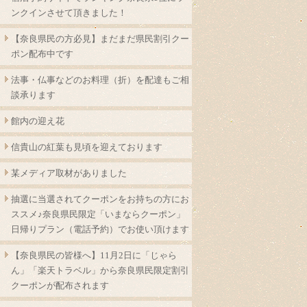
ンクインさせて頂きました！
【奈良県民の方必見】まだまだ県民割引クー
ポン配布中です
法事・仏事などのお料理（折）を配達もご相
談承ります
館内の迎え花
信貴山の紅葉も見頃を迎えております
某メディア取材がありました
抽選に当選されてクーポンをお持ちの方にお
ススメ♪奈良県民限定「いまならクーポン」
日帰りプラン（電話予約）でお使い頂けます
【奈良県民の皆様へ】11月2日に「じゃら
ん」「楽天トラベル」から奈良県民限定割引
クーポンが配布されます