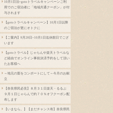
10月1日泊~gotoトラベルキャンペーンご利
用でのご宿泊者に「地域共通クーポン」が付
与されます
【gotoトラベルキャンペーン】10月1日以降
のご宿泊が更にオトクに
【ご案内】9月28日~10月1日迄休館日でござ
います
【gotoトラベル】じゃらんや楽天トラベルな
ど経由でオンライン事前決済予約をして頂い
たお客様へ
～地元の梨をコンポートにして～今月のお献
立
【奈良県民必見】８月３１日楽天・るるぶ
９月１日じゃらんで約７０％オフクーポン配
布します
【いまなら。】【まだチャンス有】奈良県民