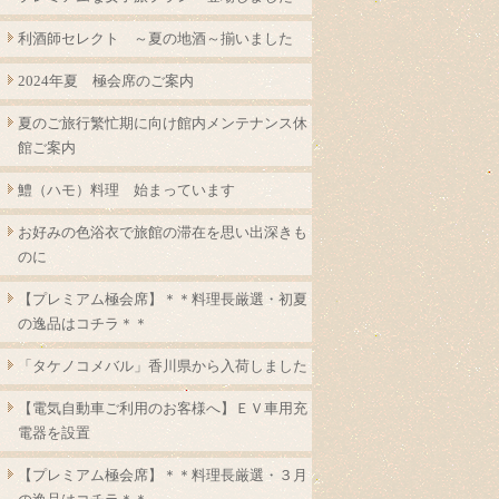
利酒師セレクト ～夏の地酒～揃いました
2024年夏 極会席のご案内
夏のご旅行繁忙期に向け館内メンテナンス休
館ご案内
鱧（ハモ）料理 始まっています
お好みの色浴衣で旅館の滞在を思い出深きも
のに
【プレミアム極会席】＊＊料理長厳選・初夏
の逸品はコチラ＊＊
「タケノコメバル」香川県から入荷しました
【電気自動車ご利用のお客様へ】ＥＶ車用充
電器を設置
【プレミアム極会席】＊＊料理長厳選・３月