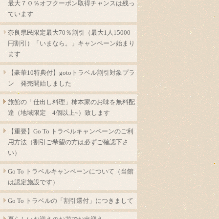
最大７０％オフクーポン取得チャンスは残っ
ています
奈良県民限定最大70％割引（最大1人15000
円割引）「いまなら。」キャンペーン始まり
ます
【豪華10特典付】gotoトラベル割引対象プラ
ン 発売開始しました
旅館の「仕出し料理」柿本家のお味を無料配
達（地域限定 4個以上~）致します
【重要】Go To トラベルキャンペーンのご利
用方法（割引ご希望の方は必ずご確認下さ
い）
Go To トラベルキャンペーンについて（当館
は認定施設です）
Go To トラベルの「割引還付」につきまして