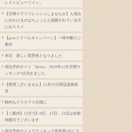
レストビューツイン」
【日帰りでリフレッシュしませんか】人混み
に出かけるのはちょっとと躊躇されている方
におススメ
【gotoトラベルキャンペーン】一時中断のご
案内
本日 美しい雪景色となりました
宿泊予約サイト「Relux」2020年12月月間ラ
ンキング1位頂きました
【積雪ございません】12月31日周辺道路状
況
館内もクリスマス仕様に
【ご案内】12月7日~9日、15日、22日は全館
休館日でございます
宿泊予約サイトでランキング奈良県1位にラ