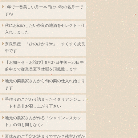
1年で一番美しい月ー本日は中秋の名月ーで
すね
秋にお勧めしたい奈良の地酒をセレクト・仕
入れしました
奈良県産 「ひのひかり米」 すくすく成長
中です
【お知らせ・お詫び】8月27日午後～30日午
前中まで従業員夏季休暇を頂戴致します
地元の梨農家さんから旬の梨の仕入れ始まり
ます
手作りのこだわり詰まったイタリアンジェラ
ートも是非お召し上がり下さい
地元の農家さんが作る「シャインマスカッ
ト」の旬も間もなく♪
夏休みのご予定お決まりですか？残室わずか