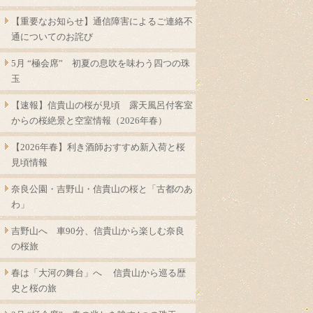
【重要なお知らせ】通信障害によるご連絡不
通についてのお詫び
5月 “極会席” 初夏の息吹を味わう四つの珠
玉
【速報】信貴山の桜が見頃 露天風呂付客室
からの桜絶景と空室情報（2026年春）
【2026年春】利き酒師おすすめ新入荷と桜
見頃情報
奈良公園・吉野山・信貴山の桜と「古都のあ
わ」
吉野山へ 車90分、信貴山から楽しむ奈良
の桜旅
春は「大河の舞台」へ 信貴山から巡る歴
史と桜の旅