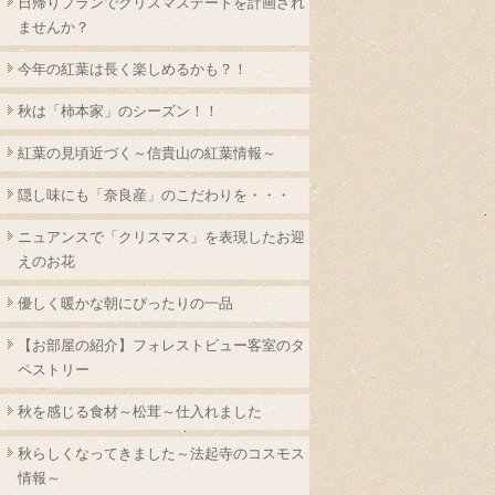
日帰りプランでクリスマスデートを計画され
ませんか？
今年の紅葉は長く楽しめるかも？！
秋は「柿本家」のシーズン！！
紅葉の見頃近づく～信貴山の紅葉情報～
隠し味にも「奈良産」のこだわりを・・・
ニュアンスで「クリスマス」を表現したお迎
えのお花
優しく暖かな朝にぴったりの一品
【お部屋の紹介】フォレストビュー客室のタ
ペストリー
秋を感じる食材～松茸～仕入れました
秋らしくなってきました～法起寺のコスモス
情報～