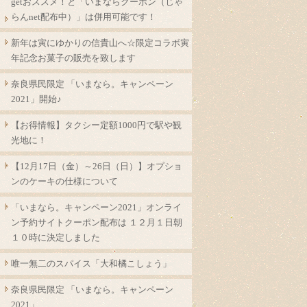
getおススメ！と「いまならクーポン（じゃ
らんnet配布中）」は併用可能です！
新年は寅にゆかりの信貴山へ☆限定コラボ寅
年記念お菓子の販売を致します
奈良県民限定 「いまなら。キャンペーン
2021」開始♪
【お得情報】タクシー定額1000円で駅や観
光地に！
【12月17日（金）～26日（日）】オプショ
ンのケーキの仕様について
「いまなら。キャンペーン2021」オンライ
ン予約サイトクーポン配布は １２月１日朝
１０時に決定しました
唯一無二のスパイス「大和橘こしょう」
奈良県民限定 「いまなら。キャンペーン
2021」