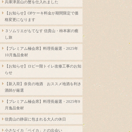
兵庫津居山の蟹を仕入れました
【お知らせ】OPケーキ料金が期間限定で価
格変更になります
３ソムリエがもてなす 信貴山・柿本家の癒
し旅
【プレミアム極会席】料理長厳選・2025年
10月逸品食材
【お知らせ】ロビー階トイレ改修工事のお知
らせ
【新入荷】奈良の地酒 おススメ地酒を利き
酒師が厳選
【プレミアム極会席】料理長厳選・2025年9
月逸品食材
信貴山の静寂に包まれる大人の休日
小さなイカ「ベイカ」との出会い