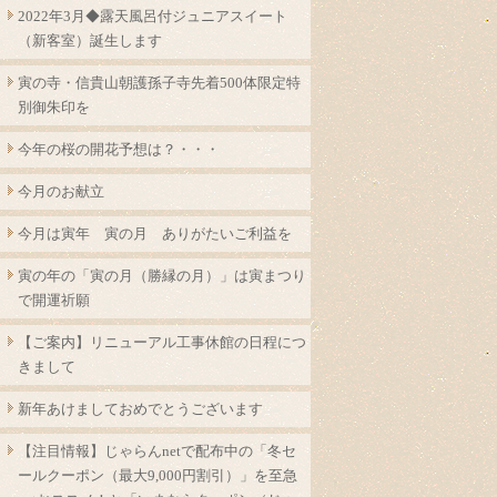
2022年3月◆露天風呂付ジュニアスイート
（新客室）誕生します
寅の寺・信貴山朝護孫子寺先着500体限定特
別御朱印を
今年の桜の開花予想は？・・・
今月のお献立
今月は寅年 寅の月 ありがたいご利益を
寅の年の「寅の月（勝縁の月）」は寅まつり
で開運祈願
【ご案内】リニューアル工事休館の日程につ
きまして
新年あけましておめでとうございます
【注目情報】じゃらんnetで配布中の「冬セ
ールクーポン（最大9,000円割引）」を至急