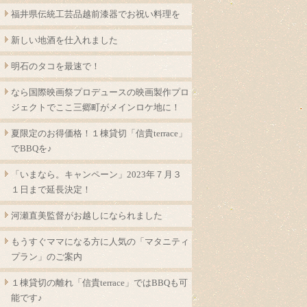
福井県伝統工芸品越前漆器でお祝い料理を
新しい地酒を仕入れました
明石のタコを最速で！
なら国際映画祭プロデュースの映画製作プロ
ジェクトでここ三郷町がメインロケ地に！
夏限定のお得価格！１棟貸切「信貴terrace」
でBBQを♪
「いまなら。キャンペーン」2023年７月３
１日まで延長決定！
河瀬直美監督がお越しになられました
もうすぐママになる方に人気の「マタニティ
プラン」のご案内
１棟貸切の離れ「信貴terrace」ではBBQも可
能です♪