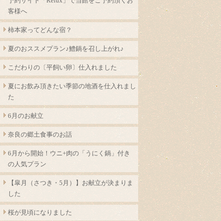
予約サイト「Relux」で当館をご予約頂くお
客様へ
柿本家ってどんな宿？
夏のおススメプラン♪鱧鍋を召し上がれ♪
こだわりの〔平飼い卵〕仕入れました
夏にお飲み頂きたい季節の地酒を仕入れまし
た
6月のお献立
奈良の郷土食事のお話
6月から開始！ウニ+肉の「うにく鍋」付き
の人気プラン
【皐月（さつき・5月）】お献立が決まりま
した
桜が見頃になりました