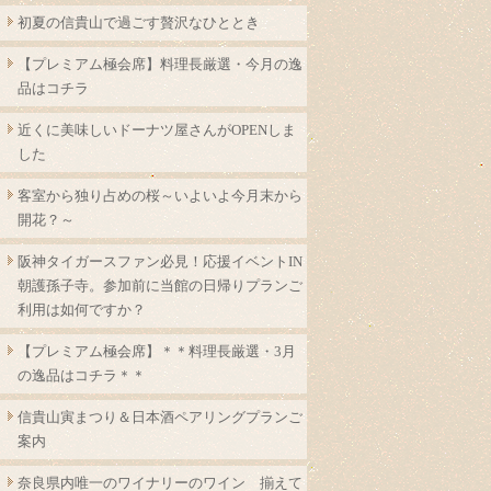
初夏の信貴山で過ごす贅沢なひととき
【プレミアム極会席】料理長厳選・今月の逸
品はコチラ
近くに美味しいドーナツ屋さんがOPENしま
した
客室から独り占めの桜～いよいよ今月末から
開花？～
阪神タイガースファン必見！応援イベントIN
朝護孫子寺。参加前に当館の日帰りプランご
利用は如何ですか？
【プレミアム極会席】＊＊料理長厳選・3月
の逸品はコチラ＊＊
信貴山寅まつり＆日本酒ペアリングプランご
案内
奈良県内唯一のワイナリーのワイン 揃えて