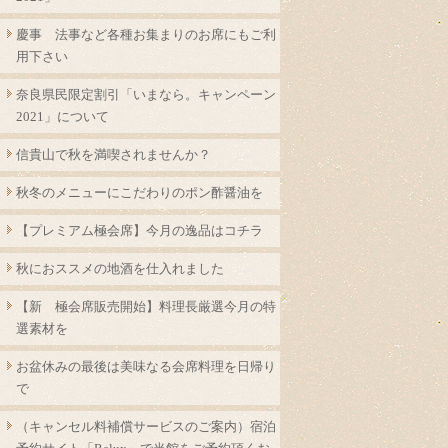
慶事 法事など各種お集まりのお席にもご利
用下さい
奈良県民限定割引「いまなら。キャンペーン
2021」について
信貴山で秋を満喫されませんか？
秋冬のメニューにこだわりのポン酢醤油を
【プレミアム極会席】今月の逸品はコチラ
秋におススメの地酒を仕入れました
【新 極会席販売開始】料理長厳選今月の特
選素材を
お盆休みの最後は美味なる会席料理を日帰り
で
（キャンセル料補償サービスのご案内）宿泊