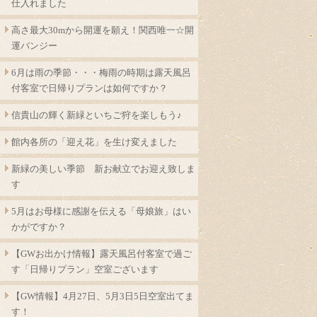
仕入れました
高さ最大30mから開運を願え！関西唯一☆開
運バンジー
6月は雨の季節・・・梅雨の時期は露天風呂
付客室で日帰りプランは如何ですか？
信貴山の輝く新緑といちご狩を楽しもう♪
館内各所の「迎え花」を生け変えました
新緑の美しい季節 新お献立でお迎え致しま
す
5月はお母様に感謝を伝える「母娘旅」はい
かがですか？
【GWお出かけ情報】露天風呂付客室で過ご
す「日帰りプラン」空室ございます
【GW情報】4月27日、5月3日5日空室出てま
す！