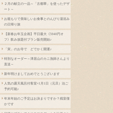
２月の献立の一品～「古都華」を使ったデザ
ート～
お籠もりで美味しいお食事とのんびり湯浴み
の日帰り旅
【新春お年玉企画】平日最大《5940円オ
フ》飲み放題付プラン販売開始♪
「寅」のお寺で どでかく開運♪
特別なオーダー～津居山のカニ漁師さんより
直送～
新年明けましておめでとうございます
人気の露天風呂付客室×1月1日（元旦）泊ご
予約可能♪
年末年始のご予定はお決まりですか？残室僅
かです