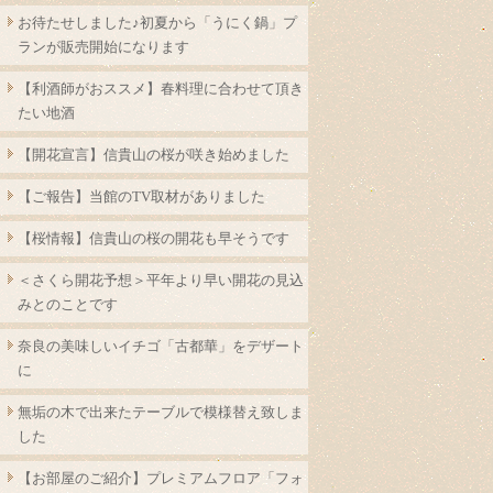
お待たせしました♪初夏から「うにく鍋」プ
ランが販売開始になります
【利酒師がおススメ】春料理に合わせて頂き
たい地酒
【開花宣言】信貴山の桜が咲き始めました
【ご報告】当館のTV取材がありました
【桜情報】信貴山の桜の開花も早そうです
＜さくら開花予想＞平年より早い開花の見込
みとのことです
奈良の美味しいイチゴ「古都華」をデザート
に
無垢の木で出来たテーブルで模様替え致しま
した
【お部屋のご紹介】プレミアムフロア「フォ