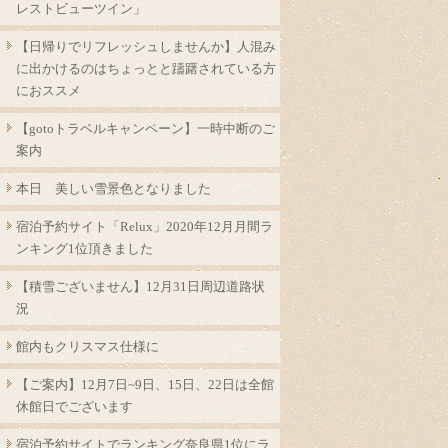
レストビューツイン」
【日帰りでリフレッシュしませんか】人混み
に出かけるのはちょっとと躊躇されている方
におススメ
【gotoトラベルキャンペーン】一時中断のご
案内
本日 美しい雪景色となりました
宿泊予約サイト「Relux」2020年12月月間ラ
ンキング1位頂きました
【積雪ございません】12月31日周辺道路状
況
館内もクリスマス仕様に
【ご案内】12月7日~9日、15日、22日は全館
休館日でございます
宿泊予約サイトでランキング奈良県1位にラ