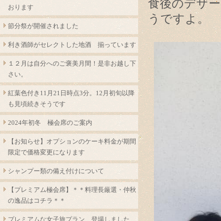
食後のデザー
おります
うですよ。
節分祭が開催されました
利き酒師がセレクトした地酒 揃っています
１２月は自分へのご褒美月間！是非お越し下
さい。
紅葉色付き11月21日時点3分。12月初旬以降
も見頃続きそうです
2024年初冬 極会席のご案内
【お知らせ】オプションのケーキ料金が期間
限定で価格変更になります
シャンプー類の備え付けについて
【プレミアム極会席】＊＊料理長厳選・仲秋
の逸品はコチラ＊＊
プレミアムな女子旅プラン 登場しました