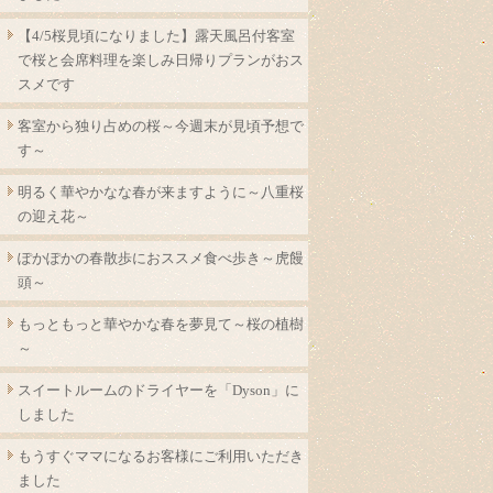
【4/5桜見頃になりました】露天風呂付客室
で桜と会席料理を楽しみ日帰りプランがおス
スメです
客室から独り占めの桜～今週末が見頃予想で
す～
明るく華やかなな春が来ますように～八重桜
の迎え花～
ぽかぽかの春散歩におススメ食べ歩き～虎饅
頭～
もっともっと華やかな春を夢見て～桜の植樹
～
スイートルームのドライヤーを「Dyson」に
しました
もうすぐママになるお客様にご利用いただき
ました