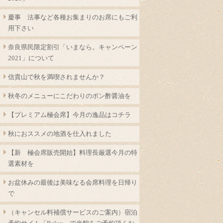
慶事 法事など各種お集まりのお席にもご利
用下さい
奈良県民限定割引「いまなら。キャンペーン
2021」について
信貴山で秋を満喫されませんか？
秋冬のメニューにこだわりのポン酢醤油を
【プレミアム極会席】今月の逸品はコチラ
秋におススメの地酒を仕入れました
【新 極会席販売開始】料理長厳選今月の特
選素材を
お盆休みの最後は美味なる会席料理を日帰り
で
（キャンセル料補償サービスのご案内）宿泊