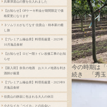
兵庫津居山の蟹を仕入れました
【お知らせ】OPケーキ料金が期間限定で価
格変更になります
３ソムリエがもてなす 信貴山・柿本家の癒
し旅
【プレミアム極会席】料理長厳選・2025年
10月逸品食材
【お知らせ】ロビー階トイレ改修工事のお知
らせ
今の時期は「
【新入荷】奈良の地酒 おススメ地酒を利き
酒師が厳選
続き 「秀玉
【プレミアム極会席】料理長厳選・2025年9
月逸品食材
信貴山の静寂に包まれる大人の休日
小さなイカ「ベイカ」との出会い