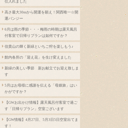
仕入れました
高さ最大30mから開運を願え！関西唯一☆開
運バンジー
6月は雨の季節・・・梅雨の時期は露天風呂
付客室で日帰りプランは如何ですか？
信貴山の輝く新緑といちご狩を楽しもう♪
館内各所の「迎え花」を生け変えました
新緑の美しい季節 新お献立でお迎え致しま
す
5月はお母様に感謝を伝える「母娘旅」はい
かがですか？
【GWお出かけ情報】露天風呂付客室で過ご
す「日帰りプラン」空室ございます
【GW情報】4月27日、5月3日5日空室出てま
す！