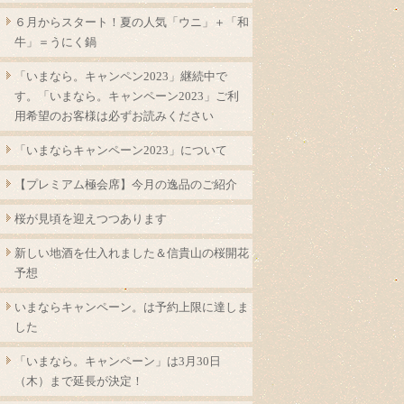
６月からスタート！夏の人気「ウニ」＋「和
牛」＝うにく鍋
「いまなら。キャンペン2023」継続中で
す。「いまなら。キャンペーン2023」ご利
用希望のお客様は必ずお読みください
「いまならキャンペーン2023」について
【プレミアム極会席】今月の逸品のご紹介
桜が見頃を迎えつつあります
新しい地酒を仕入れました＆信貴山の桜開花
予想
いまならキャンペーン。は予約上限に達しま
した
「いまなら。キャンペーン」は3月30日
（木）まで延長が決定！