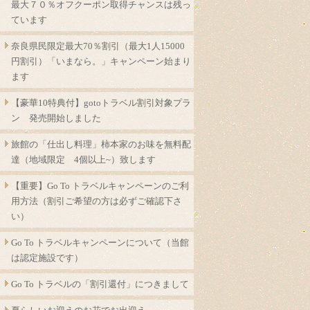
最大７０％オフクーポン取得チャンスは残っ
ています
奈良県民限定最大70％割引（最大1人15000
円割引）「いまなら。」キャンペーン始まり
ます
【豪華10特典付】gotoトラベル割引対象プラ
ン 発売開始しました
旅館の「仕出し料理」柿本家のお味を無料配
達（地域限定 4個以上~）致します
【重要】Go To トラベルキャンペーンのご利
用方法（割引ご希望の方は必ずご確認下さ
い）
Go To トラベルキャンペーンについて（当館
は認定施設です）
Go To トラベルの「割引還付」につきまして