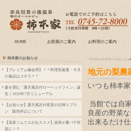
HOME
お部屋のご案内
お料理のご案内
柿本家のお知らせ
HOME
»
柿本家のお知らせ
»
【プレミアム極会席】＊＊料理長厳選・今月
地元の梨農
の逸品はコチラ＊＊
いつも柿本
森を望む「露天風呂付ローベッドツイン」誕
生｜2026年7月リニューアル
当館では自
【お知らせ】露天風呂付客室の日帰りプラ
ン 販売停止について
良産の野菜な
出来るだけ仕
【温泉ソムリエがおススメ】温泉が夏バテ対
策に！？