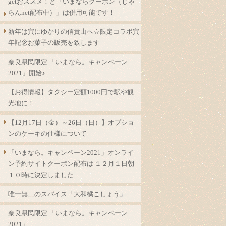
getおススメ！と「いまならクーポン（じゃ
らんnet配布中）」は併用可能です！
新年は寅にゆかりの信貴山へ☆限定コラボ寅
年記念お菓子の販売を致します
奈良県民限定 「いまなら。キャンペーン
2021」開始♪
【お得情報】タクシー定額1000円で駅や観
光地に！
【12月17日（金）～26日（日）】オプショ
ンのケーキの仕様について
「いまなら。キャンペーン2021」オンライ
ン予約サイトクーポン配布は １２月１日朝
１０時に決定しました
唯一無二のスパイス「大和橘こしょう」
奈良県民限定 「いまなら。キャンペーン
2021」