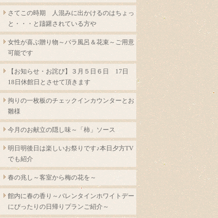
さてこの時期 人混みに出かけるのはちょっ
と・・・と躊躇されている方や
女性が喜ぶ贈り物～バラ風呂＆花束～ご用意
可能です
【お知らせ・お詫び】３月５日６日 17日
18日休館日とさせて頂きます
拘りの一枚板のチェックインカウンターとお
雛様
今月のお献立の隠し味～「柿」ソース
明日明後日は楽しいお祭りです♪本日夕方TV
でも紹介
春の兆し～客室から梅の花を～
館内に春の香り～バレンタインホワイトデー
にぴったりの日帰りプランご紹介～