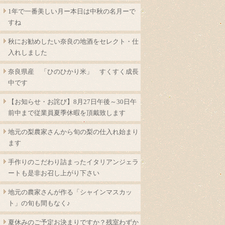
1年で一番美しい月ー本日は中秋の名月ーで
すね
秋にお勧めしたい奈良の地酒をセレクト・仕
入れしました
奈良県産 「ひのひかり米」 すくすく成長
中です
【お知らせ・お詫び】8月27日午後～30日午
前中まで従業員夏季休暇を頂戴致します
地元の梨農家さんから旬の梨の仕入れ始まり
ます
手作りのこだわり詰まったイタリアンジェラ
ートも是非お召し上がり下さい
地元の農家さんが作る「シャインマスカッ
ト」の旬も間もなく♪
夏休みのご予定お決まりですか？残室わずか