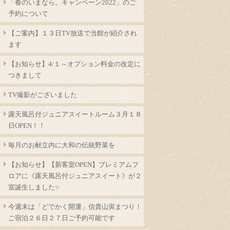
「春のいまなら。キャンペーン2022」のご
予約について
【ご案内】１３日TV放送で当館が紹介され
ます
【お知らせ】4/１～オプション料金の改定に
つきまして
TV撮影がございました
露天風呂付ジュニアスイートルーム３月１８
日OPEN！！
毎月のお献立内に大和の伝統野菜を
【お知らせ】【新客室OPEN】プレミアムフ
ロアに《露天風呂付ジュニアスイート》が２
室誕生しました✨
今週末は「どでかく開運」信貴山寅まつり！
ご宿泊２６日２７日ご予約可能です