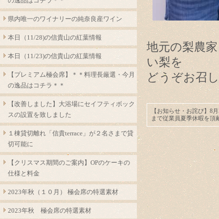
の逸品はコチラ＊＊
県内唯一のワイナリーの純奈良産ワイン
本日（11/28)の信貴山の紅葉情報
地元の梨農家
本日（11/23)の信貴山の紅葉情報
い梨を
【プレミアム極会席】＊＊料理長厳選・今月
どうぞお召
の逸品はコチラ＊＊
【改善しました】大浴場にセイフティボック
【お知らせ・お詫び】8月
スの設置を致しました
まで従業員夏季休暇を頂
１棟貸切離れ「信貴terrace」が２名さまで貸
切可能に
【クリスマス期間のご案内】OPのケーキの
仕様と料金
2023年秋（１０月） 極会席の特選素材
2023年秋 極会席の特選素材