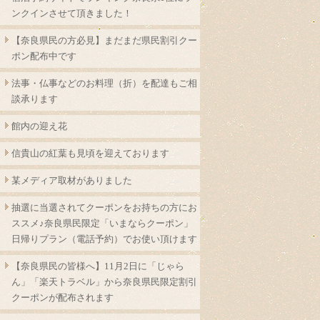
ンクインさせて頂きました！
【奈良県民の方必見】まだまだ県民割引クー
ポン配布中です
法事・仏事などのお料理（折）を配達もご相
談承ります
館内の迎え花
信貴山の紅葉も見頃を迎えております
某メディア取材がありました
抽選に当選されてクーポンをお持ちの方にお
ススメ♪奈良県民限定「いまならクーポン」
日帰りプラン（電話予約）でお使い頂けます
【奈良県民の皆様へ】11月2日に「じゃら
ん」「楽天トラベル」から奈良県民限定割引
クーポンが配布されます