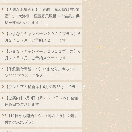
【大切なお知らせ】この度 柿本家は❝温泉
宿❞に！大浴場 客室露天風呂へ「温泉」供
給を開始いたします！
【いまならキャンペーン２０２２プラス】６
月２７日（月）ご予約スタートです
【いまならキャンペーン２０２２プラス】６
月２７日（月）ご予約スタートです
【予約受付開始6/27】いまなら。キャンペー
ン2022プラス ご案内
【プレミアム極会席】6月の逸品はコチラ
【ご案内】5月9日（月）～12日（木）全館
休館日でございます
5月12日から開始！ウニ+肉の「うにく鍋」
付きの人気プラン