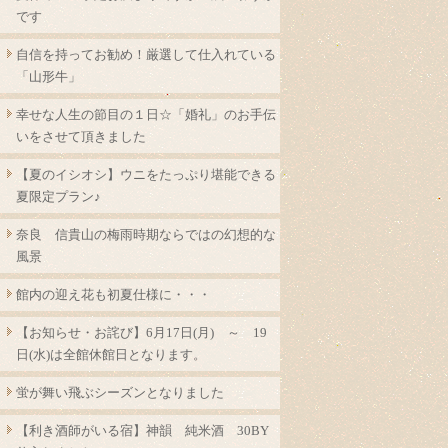
です
自信を持ってお勧め！厳選して仕入れている
「山形牛」
幸せな人生の節目の１日☆「婚礼」のお手伝
いをさせて頂きました
【夏のイシオシ】ウニをたっぷり堪能できる
夏限定プラン♪
奈良 信貴山の梅雨時期ならではの幻想的な
風景
館内の迎え花も初夏仕様に・・・
【お知らせ・お詫び】6月17日(月) ～ 19
日(水)は全館休館日となります。
蛍が舞い飛ぶシーズンとなりました
【利き酒師がいる宿】神韻 純米酒 30BY