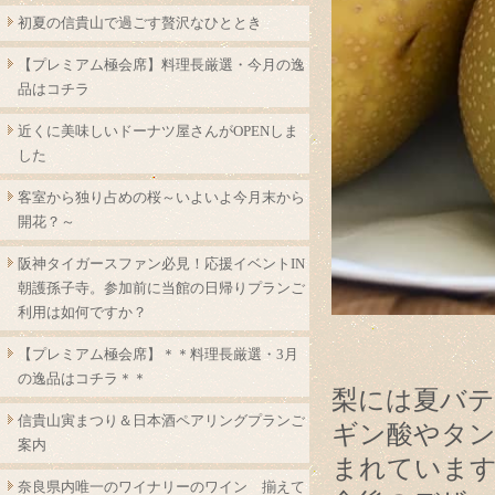
初夏の信貴山で過ごす贅沢なひととき
【プレミアム極会席】料理長厳選・今月の逸
品はコチラ
近くに美味しいドーナツ屋さんがOPENしま
した
客室から独り占めの桜～いよいよ今月末から
開花？～
阪神タイガースファン必見！応援イベントIN
朝護孫子寺。参加前に当館の日帰りプランご
利用は如何ですか？
【プレミアム極会席】＊＊料理長厳選・3月
の逸品はコチラ＊＊
梨には夏バテ
信貴山寅まつり＆日本酒ペアリングプランご
ギン酸やタン
案内
まれていま
奈良県内唯一のワイナリーのワイン 揃えて