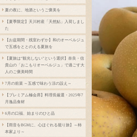
夏の夜に、地酒というご褒美を
【夏季限定】天川村産「天然鮎」入荷しまし
た
【お盆期間・残室わずか】和のオーベルジュ
で五感をととのえる夏旅を
【夏旅は“観光しない”という選択】奈良・信
貴山の「おこもりオーベルジュ」で過ごす大
人のご褒美時間
7月の前菜 ～五感で味わう涼の設え～
【プレミアム極会席】料理長厳選・2025年7
月逸品食材
6月の口福、始まりのひと品
【雨音をBGMに、心ほぐれる籠り旅】～柿
本家より～