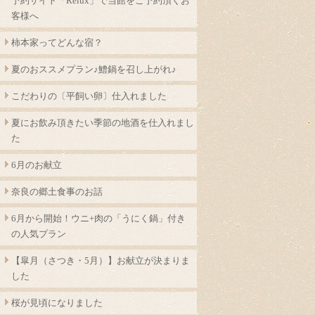
予約サイト「Relux」で当館をご予約頂くお
客様へ
柿本家ってどんな宿？
夏のおススメプラン♪鱧鍋を召し上がれ♪
こだわりの〔平飼い卵〕仕入れました
夏にお飲み頂きたい季節の地酒を仕入れまし
た
6月のお献立
奈良の郷土食事のお話
6月から開始！ウニ+肉の「うにく鍋」付き
の人気プラン
【皐月（さつき・5月）】お献立が決まりま
した
桜が見頃になりました