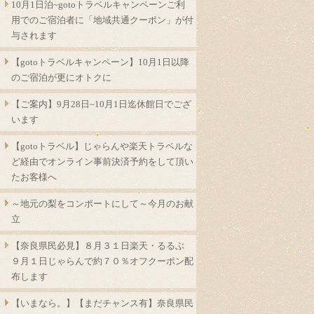
10月1日泊~gotoトラベルキャンペーンご利
用でのご宿泊者に「地域共通クーポン」が付
与されます
【gotoトラベルキャンペーン】10月1日以降
のご宿泊が更にオトクに
【ご案内】9月28日~10月1日迄休館日でござ
います
【gotoトラベル】じゃらんや楽天トラベルな
ど経由でオンライン事前決済予約をして頂い
たお客様へ
～地元の梨をコンポートにして～今月のお献
立
【奈良県民必見】８月３１日楽天・るるぶ
９月１日じゃらんで約７０％オフクーポン配
布します
【いまなら。】【まだチャンス有】奈良県民