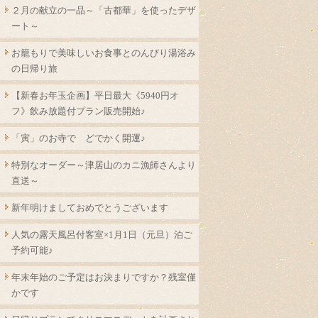
２月の献立の一品～「古都華」を使ったデザ
ート～
お籠もりで美味しいお食事とのんびり湯浴み
の日帰り旅
【新春お年玉企画】平日最大《5940円オ
フ》飲み放題付プラン販売開始♪
「寅」のお寺で どでかく開運♪
特別なオーダー～津居山のカニ漁師さんより
直送～
新年明けましておめでとうございます
人気の露天風呂付客室×1月1日（元旦）泊ご
予約可能♪
年末年始のご予定はお決まりですか？残室僅
かです