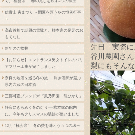
3月 “極会席” 春の兆しを映す4つの珠玉
信貴山 寅まつり ～開運を願う冬の恒例行事
～
高市首相で話題の雪駄と、柿本家の足元のお
もてなし
先日 実際に
新年のご挨拶
谷川農園さん
【お知らせ】エントランス男女トイレのバリ
梨にもそんな
アフリー工事が完了しました
奈良の地酒を巡る冬の旅 ― 利き酒師が選ぶ
県内六蔵の日本酒 ―
三郷町産ブレンド米『風乃田園 龍ひかり』
静寂にきらめく冬の灯り──柿本家の館内
に、今年もクリスマスの装飾が整いました
12月 “極会席” 冬の贅を味わう五つの珠玉