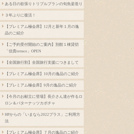
ある日の欲張りトリプルプランの旬魚姿造り
３年ぶりに復活！
【プレミアム極会席】12月と新年１月の逸
品のご紹介
【ご予約受付開始のご案内】別館１棟貸切
「信貴terrace」OPEN
【全国旅行割】全国旅行支援につきまして
【プレミアム極会席】10月の逸品のご紹介
【プレミアム極会席】9月の逸品のご紹介
【今月のお献立に登場】長介さん達が作るロ
ロン＆バターナッツカボチャ
HPからの「いまなら2022プラス」ご利用方
法
【プレミアム極会席】７月の逸品のご紹介