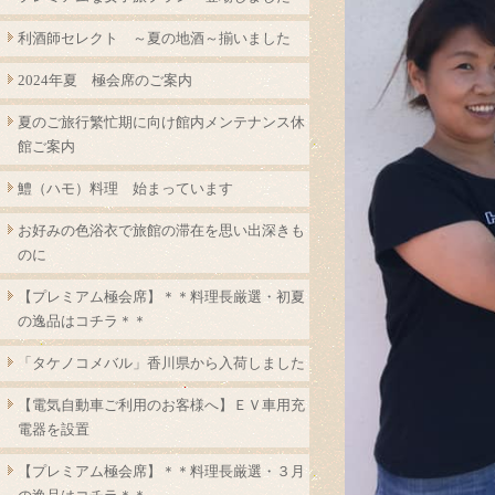
利酒師セレクト ～夏の地酒～揃いました
2024年夏 極会席のご案内
夏のご旅行繁忙期に向け館内メンテナンス休
館ご案内
鱧（ハモ）料理 始まっています
お好みの色浴衣で旅館の滞在を思い出深きも
のに
【プレミアム極会席】＊＊料理長厳選・初夏
の逸品はコチラ＊＊
「タケノコメバル」香川県から入荷しました
【電気自動車ご利用のお客様へ】ＥＶ車用充
電器を設置
【プレミアム極会席】＊＊料理長厳選・３月