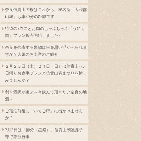
奈良信貴山の桜はこれから。桜名所「大和郡
山城」も車30分の距離です
待望の♪ウニとお肉のしゃぶしゃぶ「うにく
鍋」プラン販売開始しました♪
奈良を代表する果物は何を思い浮かべられま
すか？人気のお土産のご紹介
２月２３日（土）２４日（日）は信貴山へ♪
日帰りお食事プランと信貴山寅まつりを愉し
みませんか？
利き酒師が選ぶ～今飲んで頂きたい奈良の地
酒～
ご宿泊前後に「いちご狩」に出かけません
か？
2月3日は「節分（星祭）」信貴山朝護孫子
寺で節分行事