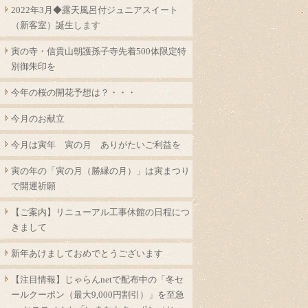
2022年3月◆露天風呂付ジュニアスイート
（新客室）誕生します
寅の寺・信貴山朝護孫子寺先着500体限定特
別御朱印を
今年の桜の開花予想は？・・・
今月のお献立
今月は寅年 寅の月 ありがたいご利益を
寅の年の「寅の月（勝縁の月）」は寅まつり
で開運祈願
【ご案内】リニューアル工事休館の日程につ
きまして
新年あけましておめでとうございます
【注目情報】じゃらんnetで配布中の「冬セ
ールクーポン（最大9,000円割引）」を至急