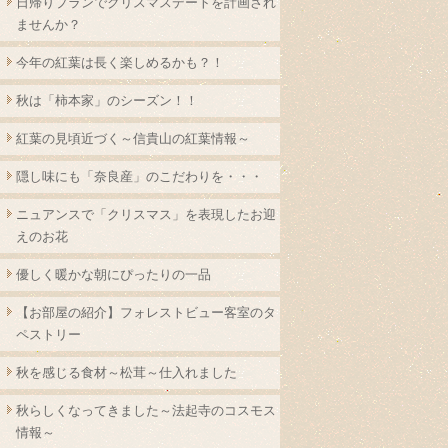
日帰りプランでクリスマスデートを計画され
ませんか？
今年の紅葉は長く楽しめるかも？！
秋は「柿本家」のシーズン！！
紅葉の見頃近づく～信貴山の紅葉情報～
隠し味にも「奈良産」のこだわりを・・・
ニュアンスで「クリスマス」を表現したお迎
えのお花
優しく暖かな朝にぴったりの一品
【お部屋の紹介】フォレストビュー客室のタ
ペストリー
秋を感じる食材～松茸～仕入れました
秋らしくなってきました～法起寺のコスモス
情報～