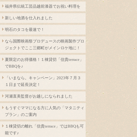
福井県伝統工芸品越前漆器でお祝い料理を
新しい地酒を仕入れました
明石のタコを最速で！
なら国際映画祭プロデュースの映画製作プロ
ジェクトでここ三郷町がメインロケ地に！
夏限定のお得価格！１棟貸切「信貴terrace」
でBBQを♪
「いまなら。キャンペーン」2023年７月３
１日まで延長決定！
河瀬直美監督がお越しになられました
もうすぐママになる方に人気の「マタニティ
プラン」のご案内
１棟貸切の離れ「信貴terrace」ではBBQも可
能です♪