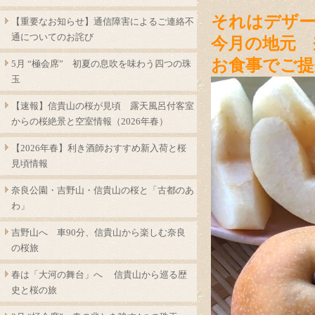
それはデザー
【重要なお知らせ】通信障害によるご連絡不
通についてのお詫び
今月の地元 
お食事でご提
5月 “極会席” 初夏の息吹を味わう四つの珠
玉
【速報】信貴山の桜が見頃 露天風呂付客室
からの桜絶景と空室情報（2026年春）
【2026年春】利き酒師おすすめ新入荷と桜
見頃情報
奈良公園・吉野山・信貴山の桜と「古都のあ
わ」
吉野山へ 車90分、信貴山から楽しむ奈良
の桜旅
春は「大河の舞台」へ 信貴山から巡る歴
史と桜の旅