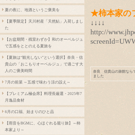
夏の夜に、地酒というご褒美を
★柿本家の
↓↓↓↓
【夏季限定】天川村産「天然鮎」入荷しまし
た
http://www.jh
【お盆期間・残室わずか】和のオーベルジュ
screenId=UW
で五感をととのえる夏旅を
【夏旅は“観光しない”という選択】奈良・信
貴山の「おこもりオーベルジュ」で過ごす大
人のご褒美時間
奈良 信貴山の旅館なら
ました
7月の前菜 ～五感で味わう涼の設え～
【プレミアム極会席】料理長厳選・2025年7
月逸品食材
6月の口福、始まりのひと品
【雨音をBGMに、心ほぐれる籠り旅】～柿
本家より～