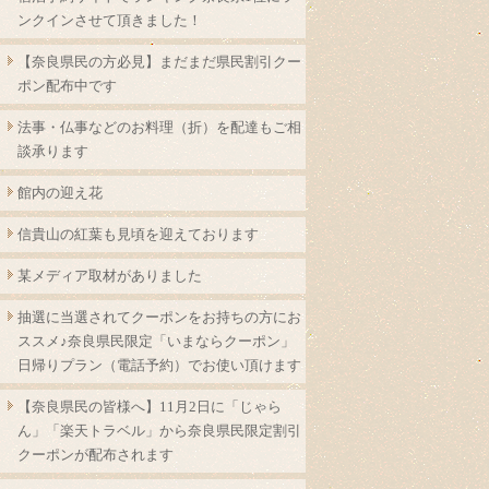
ンクインさせて頂きました！
【奈良県民の方必見】まだまだ県民割引クー
ポン配布中です
法事・仏事などのお料理（折）を配達もご相
談承ります
館内の迎え花
信貴山の紅葉も見頃を迎えております
某メディア取材がありました
抽選に当選されてクーポンをお持ちの方にお
ススメ♪奈良県民限定「いまならクーポン」
日帰りプラン（電話予約）でお使い頂けます
【奈良県民の皆様へ】11月2日に「じゃら
ん」「楽天トラベル」から奈良県民限定割引
クーポンが配布されます