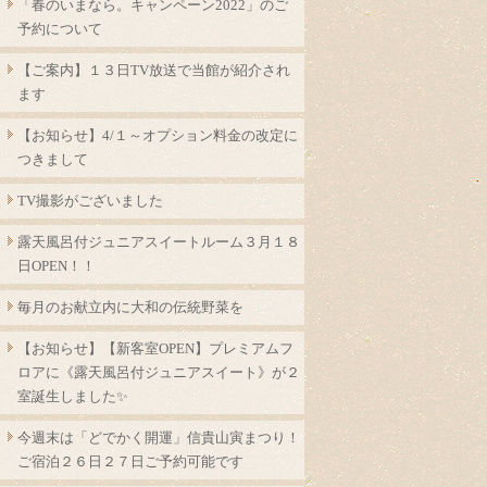
「春のいまなら。キャンペーン2022」のご
予約について
【ご案内】１３日TV放送で当館が紹介され
ます
【お知らせ】4/１～オプション料金の改定に
つきまして
TV撮影がございました
露天風呂付ジュニアスイートルーム３月１８
日OPEN！！
毎月のお献立内に大和の伝統野菜を
【お知らせ】【新客室OPEN】プレミアムフ
ロアに《露天風呂付ジュニアスイート》が２
室誕生しました✨
今週末は「どでかく開運」信貴山寅まつり！
ご宿泊２６日２７日ご予約可能です