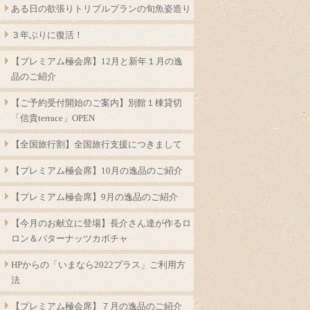
ある日の欲張りトリプルプランの旬魚姿造り
３年ぶりに復活！
【プレミアム極会席】12月と新年１月の逸
品のご紹介
【ご予約受付開始のご案内】別館１棟貸切
「信貴terrace」OPEN
【全国旅行割】全国旅行支援につきまして
【プレミアム極会席】10月の逸品のご紹介
【プレミアム極会席】9月の逸品のご紹介
【今月のお献立に登場】長介さん達が作るロ
ロン＆バターナッツカボチャ
HPからの「いまなら2022プラス」ご利用方
法
【プレミアム極会席】７月の逸品のご紹介