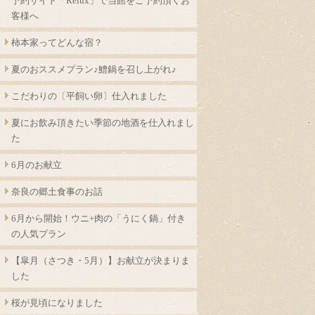
予約サイト「Relux」で当館をご予約頂くお
客様へ
柿本家ってどんな宿？
夏のおススメプラン♪鱧鍋を召し上がれ♪
こだわりの〔平飼い卵〕仕入れました
夏にお飲み頂きたい季節の地酒を仕入れまし
た
6月のお献立
奈良の郷土食事のお話
6月から開始！ウニ+肉の「うにく鍋」付き
の人気プラン
【皐月（さつき・5月）】お献立が決まりま
した
桜が見頃になりました