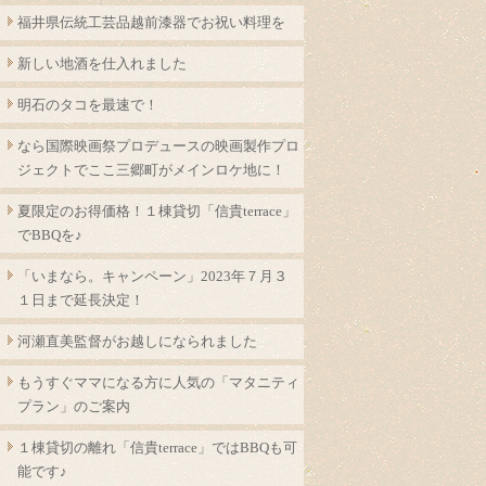
福井県伝統工芸品越前漆器でお祝い料理を
新しい地酒を仕入れました
明石のタコを最速で！
なら国際映画祭プロデュースの映画製作プロ
ジェクトでここ三郷町がメインロケ地に！
夏限定のお得価格！１棟貸切「信貴terrace」
でBBQを♪
「いまなら。キャンペーン」2023年７月３
１日まで延長決定！
河瀬直美監督がお越しになられました
もうすぐママになる方に人気の「マタニティ
プラン」のご案内
１棟貸切の離れ「信貴terrace」ではBBQも可
能です♪