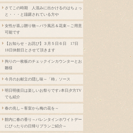
さてこの時期 人混みに出かけるのはちょっ
と・・・と躊躇されている方や
女性が喜ぶ贈り物～バラ風呂＆花束～ご用意
可能です
【お知らせ・お詫び】３月５日６日 17日
18日休館日とさせて頂きます
拘りの一枚板のチェックインカウンターとお
雛様
今月のお献立の隠し味～「柿」ソース
明日明後日は楽しいお祭りです♪本日夕方TV
でも紹介
春の兆し～客室から梅の花を～
館内に春の香り～バレンタインホワイトデー
にぴったりの日帰りプランご紹介～