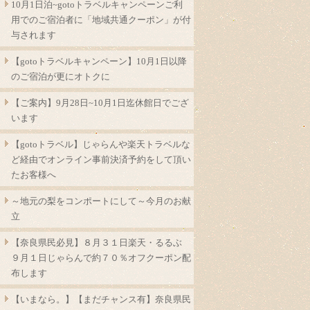
10月1日泊~gotoトラベルキャンペーンご利
用でのご宿泊者に「地域共通クーポン」が付
与されます
【gotoトラベルキャンペーン】10月1日以降
のご宿泊が更にオトクに
【ご案内】9月28日~10月1日迄休館日でござ
います
【gotoトラベル】じゃらんや楽天トラベルな
ど経由でオンライン事前決済予約をして頂い
たお客様へ
～地元の梨をコンポートにして～今月のお献
立
【奈良県民必見】８月３１日楽天・るるぶ
９月１日じゃらんで約７０％オフクーポン配
布します
【いまなら。】【まだチャンス有】奈良県民