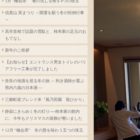
3月 “極会席” 春の兆しを映す4つの珠玉
信貴山 寅まつり ～開運を願う冬の恒例行事
～
高市首相で話題の雪駄と、柿本家の足元のお
もてなし
新年のご挨拶
【お知らせ】エントランス男女トイレのバリ
アフリー工事が完了しました
奈良の地酒を巡る冬の旅 ― 利き酒師が選ぶ
県内六蔵の日本酒 ―
三郷町産ブレンド米『風乃田園 龍ひかり』
静寂にきらめく冬の灯り──柿本家の館内
に、今年もクリスマスの装飾が整いました
12月 “極会席” 冬の贅を味わう五つの珠玉