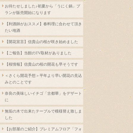
お待たせしました♪初夏から「うにく鍋」プ
ランが販売開始になります
【利酒師がおススメ】春料理に合わせて頂き
たい地酒
【開花宣言】信貴山の桜が咲き始めました
【ご報告】当館のTV取材がありました
【桜情報】信貴山の桜の開花も早そうです
＜さくら開花予想＞平年より早い開花の見込
みとのことです
奈良の美味しいイチゴ「古都華」をデザート
に
無垢の木で出来たテーブルで模様替え致しま
した
【お部屋のご紹介】プレミアムフロア「フォ