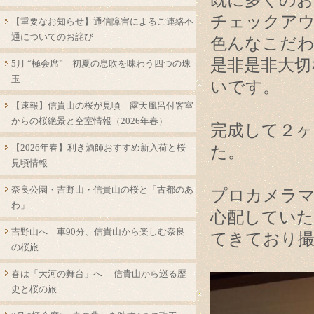
既に多くのお
チェックア
【重要なお知らせ】通信障害によるご連絡不
通についてのお詫び
色んなこだ
是非是非大切
5月 “極会席” 初夏の息吹を味わう四つの珠
玉
いです。
【速報】信貴山の桜が見頃 露天風呂付客室
からの桜絶景と空室情報（2026年春）
完成して２ヶ
【2026年春】利き酒師おすすめ新入荷と桜
た。
見頃情報
奈良公園・吉野山・信貴山の桜と「古都のあ
プロカメラ
わ」
心配していた
吉野山へ 車90分、信貴山から楽しむ奈良
てきており
の桜旅
春は「大河の舞台」へ 信貴山から巡る歴
史と桜の旅