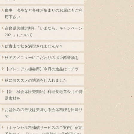
慶事 法事など各種お集まりのお席にもご利
用下さい
奈良県民限定割引「いまなら。キャンペーン
2021」について
信貴山で秋を満喫されませんか？
秋冬のメニューにこだわりのポン酢醤油を
【プレミアム極会席】今月の逸品はコチラ
秋におススメの地酒を仕入れました
【新 極会席販売開始】料理長厳選今月の特
選素材を
お盆休みの最後は美味なる会席料理を日帰り
で
（キャンセル料補償サービスのご案内）宿泊