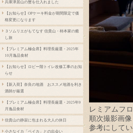
兵庫津居山の蟹を仕入れました
【お知らせ】OPケーキ料金が期間限定で価
格変更になります
３ソムリエがもてなす 信貴山・柿本家の癒
し旅
【プレミアム極会席】料理長厳選・2025年
10月逸品食材
【お知らせ】ロビー階トイレ改修工事のお知
らせ
【新入荷】奈良の地酒 おススメ地酒を利き
酒師が厳選
【プレミアム極会席】料理長厳選・2025年9
レミアムフ
月逸品食材
順次撮影画像
信貴山の静寂に包まれる大人の休日
参考にして
小さなイカ「ベイカ」との出会い