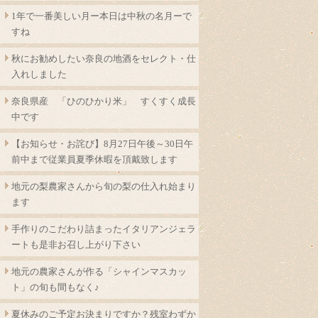
1年で一番美しい月ー本日は中秋の名月ーで
すね
秋にお勧めしたい奈良の地酒をセレクト・仕
入れしました
奈良県産 「ひのひかり米」 すくすく成長
中です
【お知らせ・お詫び】8月27日午後～30日午
前中まで従業員夏季休暇を頂戴致します
地元の梨農家さんから旬の梨の仕入れ始まり
ます
手作りのこだわり詰まったイタリアンジェラ
ートも是非お召し上がり下さい
地元の農家さんが作る「シャインマスカッ
ト」の旬も間もなく♪
夏休みのご予定お決まりですか？残室わずか