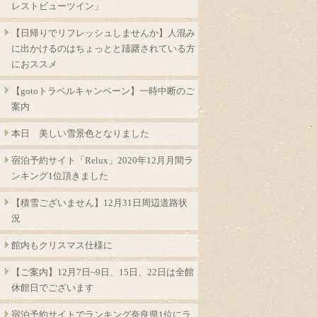
レストビューツイン」
【日帰りでリフレッシュしませんか】人混み
に出かけるのはちょっとと躊躇されている方
におススメ
【gotoトラベルキャンペーン】一時中断のご
案内
本日 美しい雪景色となりました
宿泊予約サイト「Relux」2020年12月月間ラ
ンキング1位頂きました
【積雪ございません】12月31日周辺道路状
況
館内もクリスマス仕様に
【ご案内】12月7日~9日、15日、22日は全館
休館日でございます
宿泊予約サイトでランキング奈良県1位にラ