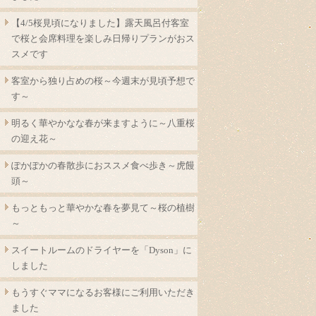
【4/5桜見頃になりました】露天風呂付客室
で桜と会席料理を楽しみ日帰りプランがおス
スメです
客室から独り占めの桜～今週末が見頃予想で
す～
明るく華やかなな春が来ますように～八重桜
の迎え花～
ぽかぽかの春散歩におススメ食べ歩き～虎饅
頭～
もっともっと華やかな春を夢見て～桜の植樹
～
スイートルームのドライヤーを「Dyson」に
しました
もうすぐママになるお客様にご利用いただき
ました