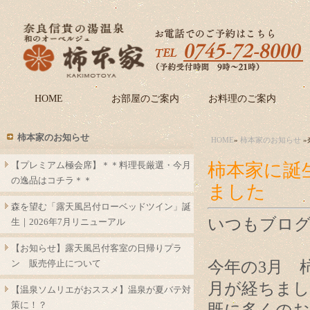
HOME
お部屋のご案内
お料理のご案内
柿本家のお知らせ
HOME
»
柿本家のお知らせ
»
【プレミアム極会席】＊＊料理長厳選・今月
柿本家に誕
の逸品はコチラ＊＊
ました
森を望む「露天風呂付ローベッドツイン」誕
いつもブロ
生｜2026年7月リニューアル
【お知らせ】露天風呂付客室の日帰りプラ
ン 販売停止について
今年の3月 
月が経ちまし
【温泉ソムリエがおススメ】温泉が夏バテ対
策に！？