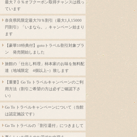
最大７０％オフクーポン取得チャンスは残っ
ています
奈良県民限定最大70％割引（最大1人15000
円割引）「いまなら。」キャンペーン始まり
ます
【豪華10特典付】gotoトラベル割引対象プラ
ン 発売開始しました
旅館の「仕出し料理」柿本家のお味を無料配
達（地域限定 4個以上~）致します
【重要】Go To トラベルキャンペーンのご利
用方法（割引ご希望の方は必ずご確認下さ
い）
Go To トラベルキャンペーンについて（当館
は認定施設です）
Go To トラベルの「割引還付」につきまして