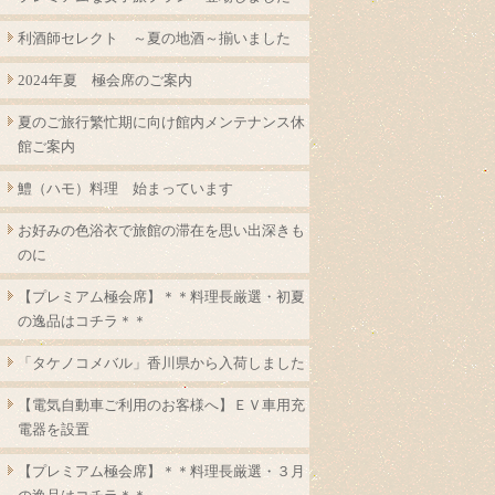
利酒師セレクト ～夏の地酒～揃いました
2024年夏 極会席のご案内
夏のご旅行繁忙期に向け館内メンテナンス休
館ご案内
鱧（ハモ）料理 始まっています
お好みの色浴衣で旅館の滞在を思い出深きも
のに
【プレミアム極会席】＊＊料理長厳選・初夏
の逸品はコチラ＊＊
「タケノコメバル」香川県から入荷しました
【電気自動車ご利用のお客様へ】ＥＶ車用充
電器を設置
【プレミアム極会席】＊＊料理長厳選・３月