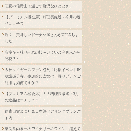
初夏の信貴山で過ごす贅沢なひととき
【プレミアム極会席】料理長厳選・今月の逸
品はコチラ
近くに美味しいドーナツ屋さんがOPENしま
した
客室から独り占めの桜～いよいよ今月末から
開花？～
阪神タイガースファン必見！応援イベントIN
朝護孫子寺。参加前に当館の日帰りプランご
利用は如何ですか？
【プレミアム極会席】＊＊料理長厳選・3月
の逸品はコチラ＊＊
信貴山寅まつり＆日本酒ペアリングプランご
案内
奈良県内唯一のワイナリーのワイン 揃えて