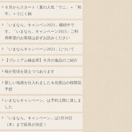
６月からスタート！夏の人気「ウニ」＋「和
牛」＝うにく鍋
「いまなら。キャンペン2023」継続中で
す。「いまなら。キャンペーン2023」ご利
用希望のお客様は必ずお読みください
「いまならキャンペーン2023」について
【プレミアム極会席】今月の逸品のご紹介
桜が見頃を迎えつつあります
新しい地酒を仕入れました＆信貴山の桜開花
予想
いまならキャンペーン。は予約上限に達しま
した
「いまなら。キャンペーン」は3月30日
（木）まで延長が決定！