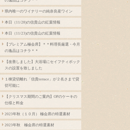
の逸品はコチラ＊＊
県内唯一のワイナリーの純奈良産ワイン
本日（11/28)の信貴山の紅葉情報
本日（11/23)の信貴山の紅葉情報
【プレミアム極会席】＊＊料理長厳選・今月
の逸品はコチラ＊＊
【改善しました】大浴場にセイフティボック
スの設置を致しました
１棟貸切離れ「信貴terrace」が２名さまで貸
切可能に
【クリスマス期間のご案内】OPのケーキの
仕様と料金
2023年秋（１０月） 極会席の特選素材
2023年秋 極会席の特選素材