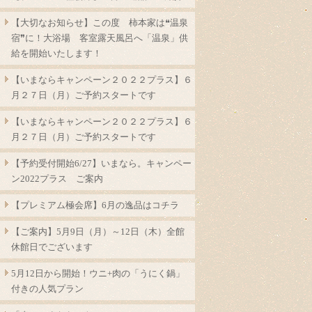
【大切なお知らせ】この度 柿本家は❝温泉
宿❞に！大浴場 客室露天風呂へ「温泉」供
給を開始いたします！
【いまならキャンペーン２０２２プラス】６
月２７日（月）ご予約スタートです
【いまならキャンペーン２０２２プラス】６
月２７日（月）ご予約スタートです
【予約受付開始6/27】いまなら。キャンペー
ン2022プラス ご案内
【プレミアム極会席】6月の逸品はコチラ
【ご案内】5月9日（月）～12日（木）全館
休館日でございます
5月12日から開始！ウニ+肉の「うにく鍋」
付きの人気プラン