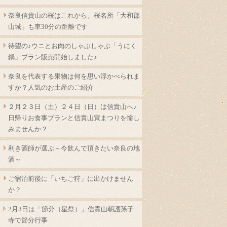
奈良信貴山の桜はこれから。桜名所「大和郡
山城」も車30分の距離です
待望の♪ウニとお肉のしゃぶしゃぶ「うにく
鍋」プラン販売開始しました♪
奈良を代表する果物は何を思い浮かべられま
すか？人気のお土産のご紹介
２月２３日（土）２４日（日）は信貴山へ♪
日帰りお食事プランと信貴山寅まつりを愉し
みませんか？
利き酒師が選ぶ～今飲んで頂きたい奈良の地
酒～
ご宿泊前後に「いちご狩」に出かけません
か？
2月3日は「節分（星祭）」信貴山朝護孫子
寺で節分行事