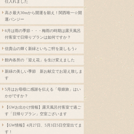
仕入れました
高さ最大30mから開運を願え！関西唯一☆開
運バンジー
6月は雨の季節・・・梅雨の時期は露天風呂
付客室で日帰りプランは如何ですか？
信貴山の輝く新緑といちご狩を楽しもう♪
館内各所の「迎え花」を生け変えました
新緑の美しい季節 新お献立でお迎え致しま
す
5月はお母様に感謝を伝える「母娘旅」はい
かがですか？
【GWお出かけ情報】露天風呂付客室で過ご
す「日帰りプラン」空室ございます
【GW情報】4月27日、5月3日5日空室出てま
す！