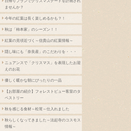
日帰りプランでクリスマスデートを計画され
ませんか？
今年の紅葉は長く楽しめるかも？！
秋は「柿本家」のシーズン！！
紅葉の見頃近づく～信貴山の紅葉情報～
隠し味にも「奈良産」のこだわりを・・・
ニュアンスで「クリスマス」を表現したお迎
えのお花
優しく暖かな朝にぴったりの一品
【お部屋の紹介】フォレストビュー客室のタ
ペストリー
秋を感じる食材～松茸～仕入れました
秋らしくなってきました～法起寺のコスモス
情報～