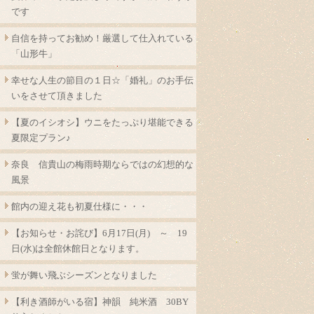
です
自信を持ってお勧め！厳選して仕入れている
「山形牛」
幸せな人生の節目の１日☆「婚礼」のお手伝
いをさせて頂きました
【夏のイシオシ】ウニをたっぷり堪能できる
夏限定プラン♪
奈良 信貴山の梅雨時期ならではの幻想的な
風景
館内の迎え花も初夏仕様に・・・
【お知らせ・お詫び】6月17日(月) ～ 19
日(水)は全館休館日となります。
蛍が舞い飛ぶシーズンとなりました
【利き酒師がいる宿】神韻 純米酒 30BY