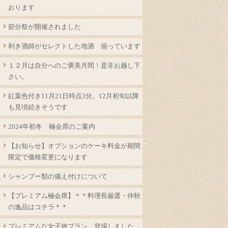
おります
節分祭が開催されました
利き酒師がセレクトした地酒 揃っています
１２月は自分へのご褒美月間！是非お越し下
さい。
紅葉色付き11月21日時点3分。12月初旬以降
も見頃続きそうです
2024年初冬 極会席のご案内
【お知らせ】オプションのケーキ料金が期間
限定で価格変更になります
シャンプー類の備え付けについて
【プレミアム極会席】＊＊料理長厳選・仲秋
の逸品はコチラ＊＊
プレミアムな女子旅プラン 登場しました