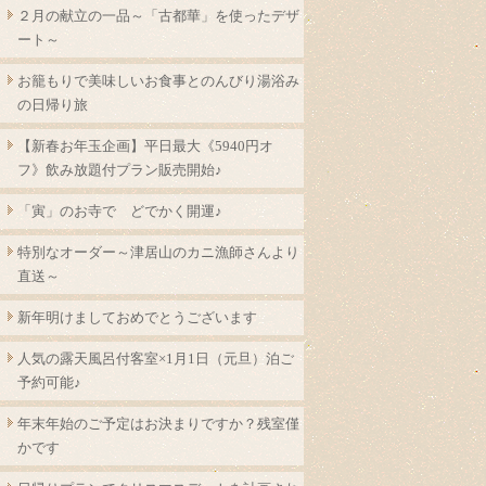
２月の献立の一品～「古都華」を使ったデザ
ート～
お籠もりで美味しいお食事とのんびり湯浴み
の日帰り旅
【新春お年玉企画】平日最大《5940円オ
フ》飲み放題付プラン販売開始♪
「寅」のお寺で どでかく開運♪
特別なオーダー～津居山のカニ漁師さんより
直送～
新年明けましておめでとうございます
人気の露天風呂付客室×1月1日（元旦）泊ご
予約可能♪
年末年始のご予定はお決まりですか？残室僅
かです