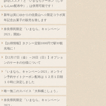
getおススメ！と「いまならクーポン（じゃ
らんnet配布中）」は併用可能です！
新年は寅にゆかりの信貴山へ☆限定コラボ寅
年記念お菓子の販売を致します
奈良県民限定 「いまなら。キャンペーン
2021」開始♪
【お得情報】タクシー定額1000円で駅や観
光地に！
【12月17日（金）～26日（日）】オプショ
ンのケーキの仕様について
「いまなら。キャンペーン2021」オンライ
ン予約サイトクーポン配布は １２月１日朝
１０時に決定しました
唯一無二のスパイス「大和橘こしょう」
奈良県民限定 「いまなら。キャンペーン
2021」