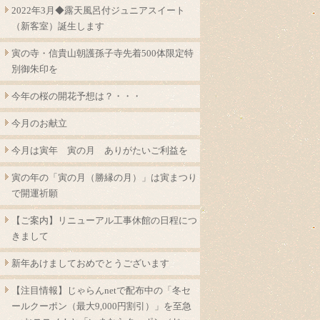
2022年3月◆露天風呂付ジュニアスイート
（新客室）誕生します
寅の寺・信貴山朝護孫子寺先着500体限定特
別御朱印を
今年の桜の開花予想は？・・・
今月のお献立
今月は寅年 寅の月 ありがたいご利益を
寅の年の「寅の月（勝縁の月）」は寅まつり
で開運祈願
【ご案内】リニューアル工事休館の日程につ
きまして
新年あけましておめでとうございます
【注目情報】じゃらんnetで配布中の「冬セ
ールクーポン（最大9,000円割引）」を至急