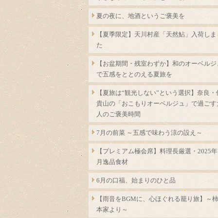
夏の夜に、地酒というご褒美を
【夏季限定】天川村産「天然鮎」入荷しま
た
【お盆期間・残室わずか】和のオーベルジ
で五感をととのえる夏旅を
【夏旅は“観光しない”という選択】奈良・
貴山の「おこもりオーベルジュ」で過ごす
人のご褒美時間
7月の前菜 ～五感で味わう涼の設え～
【プレミアム極会席】料理長厳選・2025年
月逸品食材
6月の口福、始まりのひと品
【雨音をBGMに、心ほぐれる籠り旅】～
本家より～