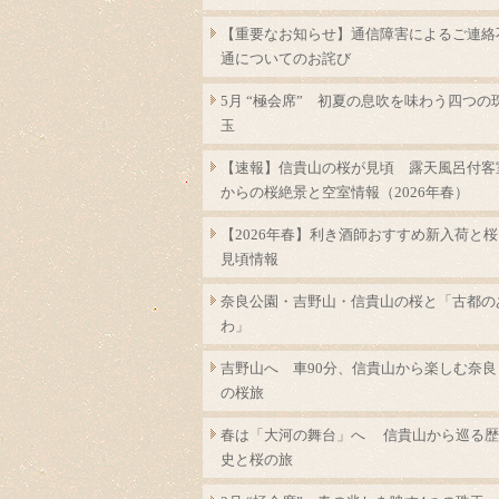
【重要なお知らせ】通信障害によるご連絡
通についてのお詫び
5月 “極会席” 初夏の息吹を味わう四つの
玉
【速報】信貴山の桜が見頃 露天風呂付客
からの桜絶景と空室情報（2026年春）
【2026年春】利き酒師おすすめ新入荷と桜
見頃情報
奈良公園・吉野山・信貴山の桜と「古都の
わ」
吉野山へ 車90分、信貴山から楽しむ奈良
の桜旅
春は「大河の舞台」へ 信貴山から巡る歴
史と桜の旅