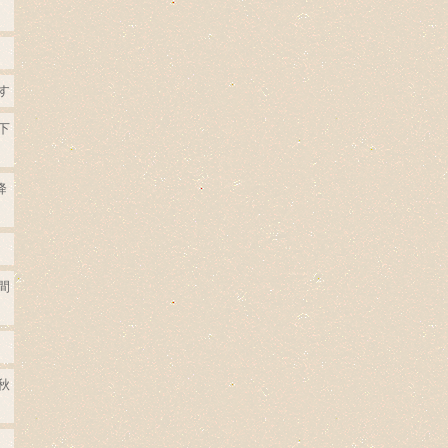
す
下
降
間
秋