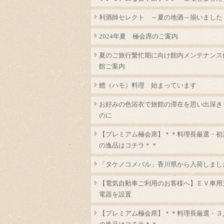
利酒師セレクト ～夏の地酒～揃いました
2024年夏 極会席のご案内
夏のご旅行繁忙期に向け館内メンテナンス
館ご案内
鱧（ハモ）料理 始まっています
お好みの色浴衣で旅館の滞在を思い出深き
のに
【プレミアム極会席】＊＊料理長厳選・初
の逸品はコチラ＊＊
「タケノコメバル」香川県から入荷しまし
【電気自動車ご利用のお客様へ】ＥＶ車用
電器を設置
【プレミアム極会席】＊＊料理長厳選・３