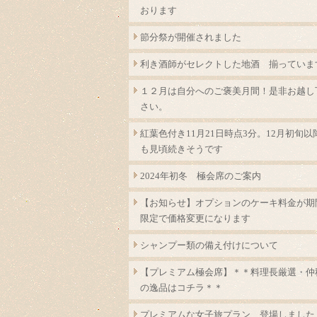
おります
節分祭が開催されました
利き酒師がセレクトした地酒 揃っていま
１２月は自分へのご褒美月間！是非お越し
さい。
紅葉色付き11月21日時点3分。12月初旬以
も見頃続きそうです
2024年初冬 極会席のご案内
【お知らせ】オプションのケーキ料金が期
限定で価格変更になります
シャンプー類の備え付けについて
【プレミアム極会席】＊＊料理長厳選・仲
の逸品はコチラ＊＊
プレミアムな女子旅プラン 登場しました