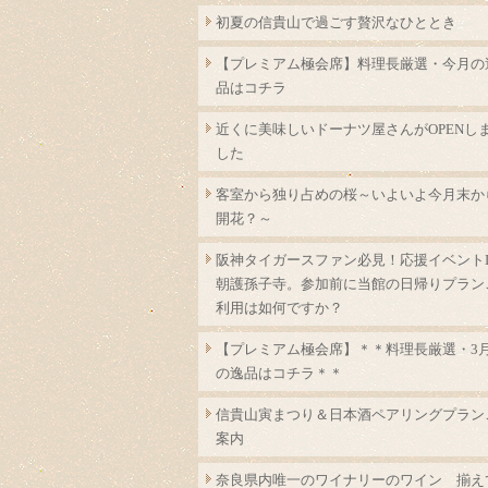
初夏の信貴山で過ごす贅沢なひととき
【プレミアム極会席】料理長厳選・今月の
品はコチラ
近くに美味しいドーナツ屋さんがOPENし
した
客室から独り占めの桜～いよいよ今月末か
開花？～
阪神タイガースファン必見！応援イベントI
朝護孫子寺。参加前に当館の日帰りプラン
利用は如何ですか？
【プレミアム極会席】＊＊料理長厳選・3
の逸品はコチラ＊＊
信貴山寅まつり＆日本酒ペアリングプラン
案内
奈良県内唯一のワイナリーのワイン 揃え