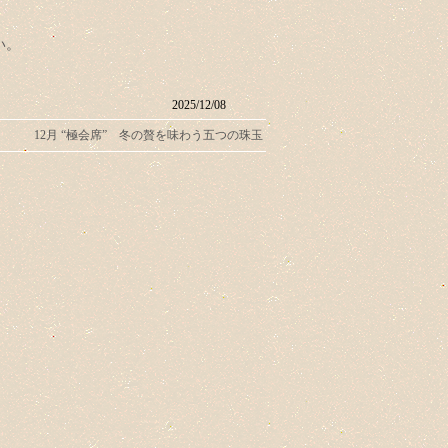
い。
2025/12/08
12月 “極会席” 冬の贅を味わう五つの珠玉