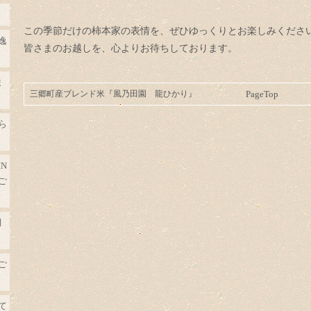
この季節だけの柿本家の表情を、ぜひゆっくりとお楽しみくださ
逸
皆さまのお越しを、心よりお待ちしております。
ま
三郷町産ブレンド米『風乃田園 龍ひかり』
PageTop
ら
N
ご
月
ご
て