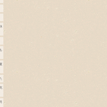
休
も
夏
た
充
月