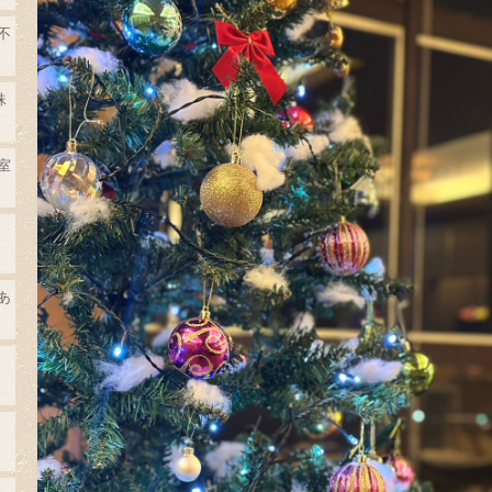
不
珠
室
あ