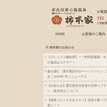
HOME
お部屋のご案内
柿本家のお知らせ
【プレミアム極会席】＊＊料理長厳選・今
の逸品はコチラ＊＊
森を望む「露天風呂付ローベッドツイン」
生｜2026年7月リニューアル
【お知らせ】露天風呂付客室の日帰りプラ
ン 販売停止について
【温泉ソムリエがおススメ】温泉が夏バテ
策に！？