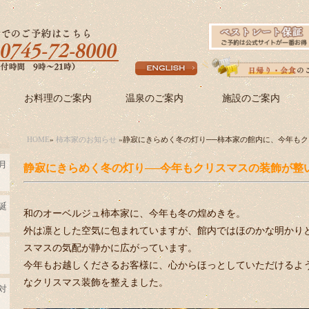
お料理のご案内
温泉のご案内
施設のご案内
HOME
»
柿本家のお知らせ
»静寂にきらめく冬の灯り──柿本家の館内に、今年も
月
静寂にきらめく冬の灯り──今年もクリスマスの装飾が整
誕
和のオーベルジュ柿本家に、今年も冬の煌めきを。
外は凛とした空気に包まれていますが、館内ではほのかな明かり
スマスの気配が静かに広がっています。
今年もお越しくださるお客様に、心からほっとしていただけるよ
なクリスマス装飾を整えました。
対