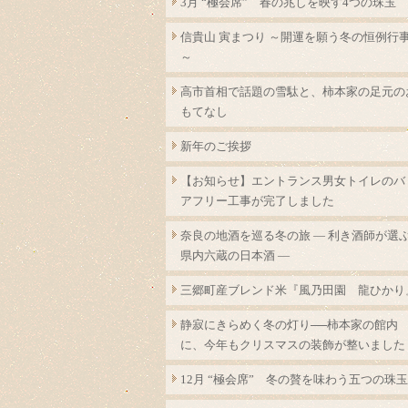
3月 “極会席” 春の兆しを映す4つの珠玉
信貴山 寅まつり ～開運を願う冬の恒例行
～
高市首相で話題の雪駄と、柿本家の足元の
もてなし
新年のご挨拶
【お知らせ】エントランス男女トイレのバ
アフリー工事が完了しました
奈良の地酒を巡る冬の旅 ― 利き酒師が選
県内六蔵の日本酒 ―
三郷町産ブレンド米『風乃田園 龍ひかり
静寂にきらめく冬の灯り──柿本家の館内
に、今年もクリスマスの装飾が整いました
12月 “極会席” 冬の贅を味わう五つの珠玉