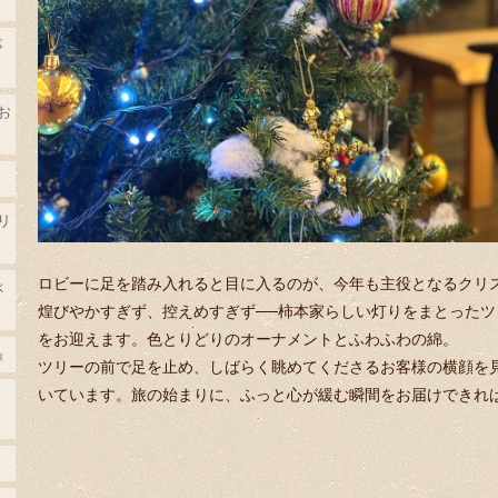
事
お
リ
ロビーに足を踏み入れると目に入るのが、今年も主役となるクリ
ぶ
煌びやかすぎず、控えめすぎず──柿本家らしい灯りをまとった
をお迎えます。色とりどりのオーナメントとふわふわの綿。
』
ツリーの前で足を止め、しばらく眺めてくださるお客様の横顔を
いています。旅の始まりに、ふっと心が緩む瞬間をお届けできれ