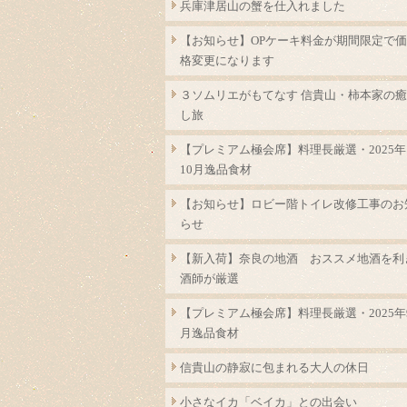
兵庫津居山の蟹を仕入れました
【お知らせ】OPケーキ料金が期間限定で価
格変更になります
３ソムリエがもてなす 信貴山・柿本家の癒
し旅
【プレミアム極会席】料理長厳選・2025年
10月逸品食材
【お知らせ】ロビー階トイレ改修工事のお
らせ
【新入荷】奈良の地酒 おススメ地酒を利
酒師が厳選
【プレミアム極会席】料理長厳選・2025年
月逸品食材
信貴山の静寂に包まれる大人の休日
小さなイカ「ベイカ」との出会い