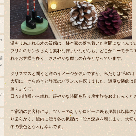
し
ュ
温もりあふれる木の質感は、柿本家の落ち着いた空間になじんで
ブリキのサンタさんも素朴な佇まいながらも、どこかユーモラス
信
れるお客様も多く、ささやかな癒しの存在となっています。
大
クリスマスと聞くと洋のイメージが強いですが、私たちは“和のオ
大切に、きらめきと静寂のバランスを探りました。過度な装飾は
届くように。
7
日々の喧噪から離れ、緩やかな時間を取り戻す旅をお楽しみくだ
ご宿泊のお客様には、ツリーの灯りがロビーに映る夕暮れ以降の
り柔らかく、館内に漂う冬の気配は一段と深みを増します。大切
柿
冬の景色となれば幸いです。